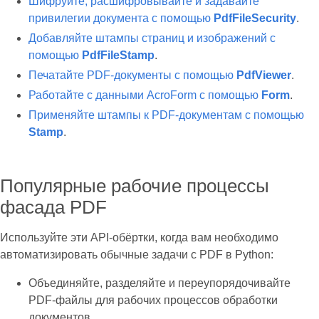
Шифруйте, расшифровывайте и задавайте
привилегии документа с помощью
PdfFileSecurity
.
Добавляйте штампы страниц и изображений с
помощью
PdfFileStamp
.
Печатайте PDF‑документы с помощью
PdfViewer
.
Работайте с данными AcroForm с помощью
Form
.
Применяйте штампы к PDF‑документам с помощью
Stamp
.
Популярные рабочие процессы
фасада PDF
Используйте эти API‑обёртки, когда вам необходимо
автоматизировать обычные задачи с PDF в Python:
Объединяйте, разделяйте и переупорядочивайте
PDF‑файлы для рабочих процессов обработки
документов.