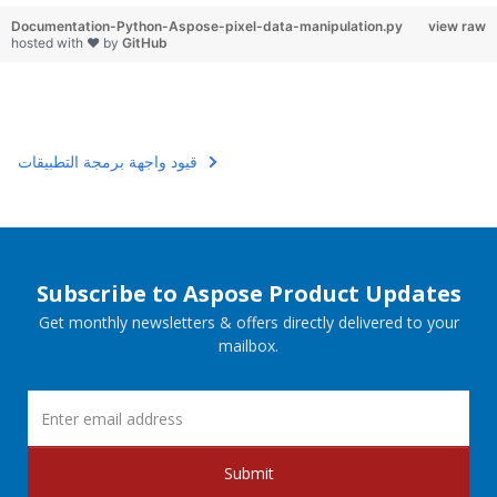
Documentation-Python-Aspose-pixel-data-manipulation.py
view raw
hosted with ❤ by
GitHub
قيود واجهة برمجة التطبيقات
Subscribe to Aspose Product Updates
Get monthly newsletters & offers directly delivered to your
mailbox.
Submit