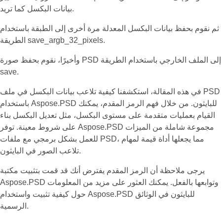
بيانات البكسل كما تريد.
ثم نقوم بحفظ بيانات البكسل المعدلة مرة أخرى إلى الطبقة باستخدام
الطريقة save_argb_32_pixels.
وأخيرًا، نقوم بحفظ صورة PSD إلى الملف الخارجي باستخدام الطريقة
save.
في هذه المقالة، استكشفنا كيفية تلاعب بيانات البكسل في ملف PSD
باستخدام Aspose.PSD للبايثون. من خلال فهم الرمز المقدم، يمكنك
القيام بعمليات متقدمة على مستوى البكسل، مثل تعديل البكسل بناء
على شروط معينة. توفر Aspose.PSD مجموعة شاملة من الميزات
للعمل بشكل برمجي مع ملفات PSD، مما يجعلها أداة قيمة لمهام
تلاعب الصور في البايثون.
يرجى ملاحظة أن الرمز المقدم يفترض أنك قد قمت بتثبيت مكتبة
Aspose.PSD وتوابعها بالفعل. يمكنك العثور على مزيد من المعلومات
حول كيفية تثبيت واستخدام Aspose.PSD للبايثون في الوثائق
الرسمية.