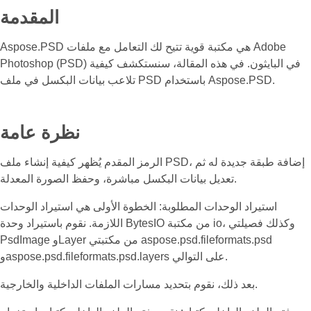
المقدمة
Aspose.PSD هي مكتبة قوية تتيح لك التعامل مع ملفات Adobe
Photoshop (PSD) في البايثون. في هذه المقالة، سنستكشف كيفية
تلاعب بيانات البكسل في ملف PSD باستخدام Aspose.PSD.
نظرة عامة
الرمز المقدم يُظهر كيفية إنشاء ملف PSD، إضافة طبقة جديدة له ثم
تعديل بيانات البكسل مباشرة، وحفظ الصورة المعدلة.
استيراد الوحدات المطلوبة: الخطوة الأولى هي استيراد الوحدات
اللازمة. نقوم باستيراد وحدة BytesIO من مكتبة io، وكذلك فصيلتي
PsdImage وLayer من مكتبتي aspose.psd.fileformats.psd
وaspose.psd.fileformats.psd.layers على التوالي.
بعد ذلك، نقوم بتحديد مسارات الملفات الداخلية والخارجية.