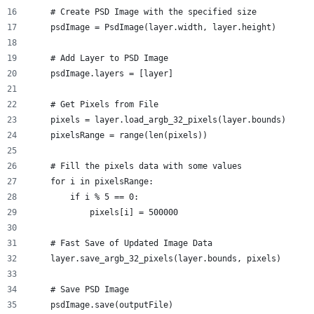
    # Create PSD Image with the specified size
    psdImage = PsdImage(layer.width, layer.height)
    # Add Layer to PSD Image
    psdImage.layers = [layer]
    # Get Pixels from File
    pixels = layer.load_argb_32_pixels(layer.bounds)
    pixelsRange = range(len(pixels))
    # Fill the pixels data with some values
    for i in pixelsRange:
        if i % 5 == 0:
            pixels[i] = 500000
    # Fast Save of Updated Image Data
    layer.save_argb_32_pixels(layer.bounds, pixels)
    # Save PSD Image
    psdImage.save(outputFile)