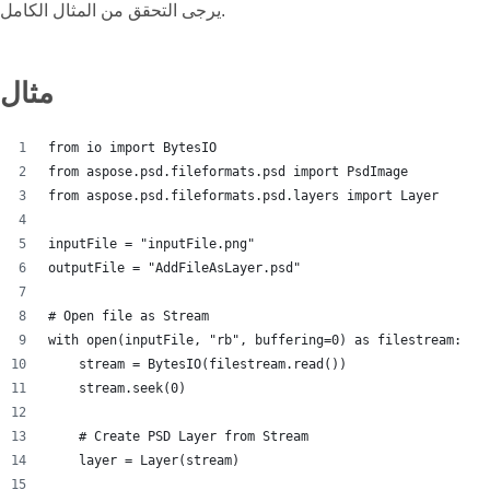
يرجى التحقق من المثال الكامل.
مثال
from io import BytesIO
from aspose.psd.fileformats.psd import PsdImage
from aspose.psd.fileformats.psd.layers import Layer
inputFile = "inputFile.png"
outputFile = "AddFileAsLayer.psd"
# Open file as Stream
with open(inputFile, "rb", buffering=0) as filestream:
    stream = BytesIO(filestream.read())
    stream.seek(0)
    # Create PSD Layer from Stream
    layer = Layer(stream)