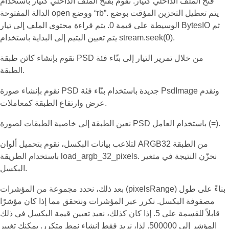
فتح الملف الداخلي كتيار: نقوم بفتح الملف الداخلي كتيار باستخدام
الدالة المفتوحة open ووضع “rb”. يتم تعطيل التخزين المؤقت بوضع
الوسيطة على قيمة 0. يتم قراءة محتوى الملف إلى تيار BytesIO ثم
يتم تعيين اليتيم إلى البداية باستخدام stream.seek(0).
نقوم بإنشاء كائن طبقة PSD من خلال تمرير التيار إلى بنّاء فئة
الطبقة.
نقوم بإنشاء صورة PSD جديدة باستخدام بنّاء فئة PsdImage ونقدم
عرض وارتفاع الطبقة كمعاملات.
نعين الطبقة إلى خاصية الطبقات لصورة PSD باستخدام العامل (=).
لتلاعب بيانات البكسل، نقوم بتحميل ألوان ARGB32 من الطبقة
باستخدام الطريقة load_argb_32_pixels. نخزّن النتيجة في متغير
البكسل.
بعد ذلك، نحدد مجموعة من المؤشرات (pixelsRange) بناءً على طول
مصفوفة البكسل. نكرر عبر المؤشرات ونتحقق مما إذا كان مؤشرًا
قابلاً للقسمة على 5. إذا كان كذلك، نعيد تعيين قيمة البكسل في ذلك
المؤشر إلى 500000. لذا، نريد فقط إنشاء نمط متكرر. يمكنك تغيير