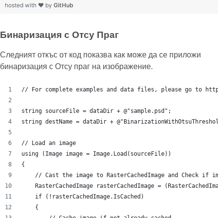
hosted with ❤ by
GitHub
Бинаризация с Отсу Праг
Следният откъс от код показва как може да се приложи
бинаризация с Отсу праг на изображение.
// For complete examples and data files, please go to htt
string sourceFile = dataDir + @"sample.psd";
string destName = dataDir + @"BinarizationWithOtsuThresho
// Load an image
using (Image image = Image.Load(sourceFile))
{
    // Cast the image to RasterCachedImage and Check if i
    RasterCachedImage rasterCachedImage = (RasterCachedIm
    if (!rasterCachedImage.IsCached)
    {
        // Cache image if not already cached