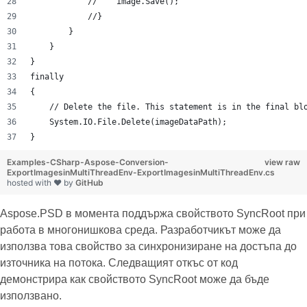
            //    image.Save();
            //}
        }
    }
}
finally
{
    // Delete the file. This statement is in the final bl
    System.IO.File.Delete(imageDataPath);
}
Examples-CSharp-Aspose-Conversion-
view raw
ExportImagesinMultiThreadEnv-ExportImagesinMultiThreadEnv.cs
hosted with ❤ by
GitHub
Aspose.PSD в момента поддържа свойството SyncRoot при
работа в многонишкова среда. Разработчикът може да
използва това свойство за синхронизиране на достъпа до
източника на потока. Следващият откъс от код
демонстрира как свойството SyncRoot може да бъде
използвано.