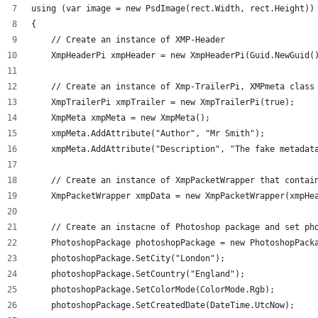
using (var image = new PsdImage(rect.Width, rect.Height))
{
    // Create an instance of XMP-Header
    XmpHeaderPi xmpHeader = new XmpHeaderPi(Guid.NewGuid(
    // Create an instance of Xmp-TrailerPi, XMPmeta class
    XmpTrailerPi xmpTrailer = new XmpTrailerPi(true);
    XmpMeta xmpMeta = new XmpMeta();
    xmpMeta.AddAttribute("Author", "Mr Smith");
    xmpMeta.AddAttribute("Description", "The fake metadat
    // Create an instance of XmpPacketWrapper that contai
    XmpPacketWrapper xmpData = new XmpPacketWrapper(xmpHe
    // Create an instacne of Photoshop package and set ph
    PhotoshopPackage photoshopPackage = new PhotoshopPack
    photoshopPackage.SetCity("London");
    photoshopPackage.SetCountry("England");
    photoshopPackage.SetColorMode(ColorMode.Rgb);
    photoshopPackage.SetCreatedDate(DateTime.UtcNow);