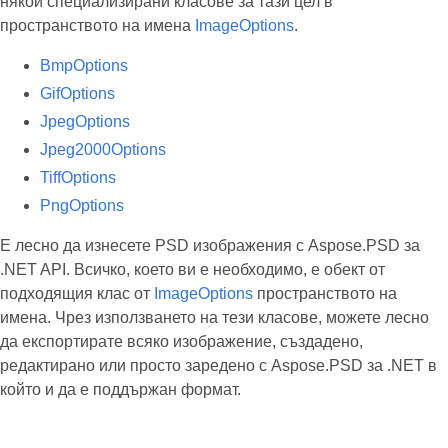
някои специализирани класове за тази цел в
пространството на имена
ImageOptions
.
BmpOptions
GifOptions
JpegOptions
Jpeg2000Options
TiffOptions
PngOptions
Е лесно да изнесете PSD изображения с Aspose.PSD за
.NET API. Всичко, което ви е необходимо, е обект от
подходящия клас от
ImageOptions
пространството на
имена. Чрез използването на тези класове, можете лесно
да експортирате всяко изображение, създадено,
редактирано или просто заредено с Aspose.PSD за .NET в
който и да е поддържан формат.