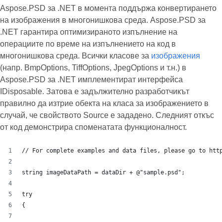
Aspose.PSD за .NET в момента поддържа конвертирането
на изображения в многонишкова среда. Aspose.PSD за
.NET гарантира оптимизираното изпълнение на
операциите по време на изпълнението на код в
многонишкова среда. Всички класове за
изображения
(напр. BmpOptions, TiffOptions, JpegOptions и т.н.) в
Aspose.PSD за .NET имплементират интерфейса
IDisposable. Затова е задължително разработчикът
правилно да изтрие обекта на класа за изображението в
случай, че свойството Source е зададено. Следният откъс
от код демонстрира споменатата функционалност.
// For complete examples and data files, please go to htt
string imageDataPath = dataDir + @"sample.psd";
try
{