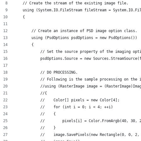
    // Create the stream of the existing image file.   
    using (System.IO.FileStream fileStream = System.IO.Fi
    {
        // Create an instance of PSD image option class.
        using (PsdOptions psdOptions = new PsdOptions())
        {
            // Set the source property of the imaging opt
            psdOptions.Source = new Sources.StreamSource(
            // DO PROCESSING. 
            // Following is the sample processing on the 
            //using (RasterImage image = (RasterImage)Ima
            //{
            //    Color[] pixels = new Color[4];
            //    for (int i = 0; i < 4; ++i)
            //    {
            //        pixels[i] = Color.FromArgb(40, 30, 
            //    }
            //    image.SavePixels(new Rectangle(0, 0, 2,