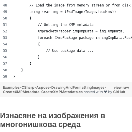
        // Load the image from memory stream or from disk
        using (var img = (PsdImage)Image.Load(ms))
        {
            // Getting the XMP metadata
            XmpPacketWrapper imgXmpData = img.XmpData;
            foreach (XmpPackage package in imgXmpData.Pac
            {
                // Use package data ...
            }
        }
    }
}
Examples-CSharp-Aspose-DrawingAndFormattingImages-
view raw
CreateXMPMetadata-CreateXMPMetadata.cs
hosted with ❤ by
GitHub
Изнасяне на изображения в
многонишкова среда