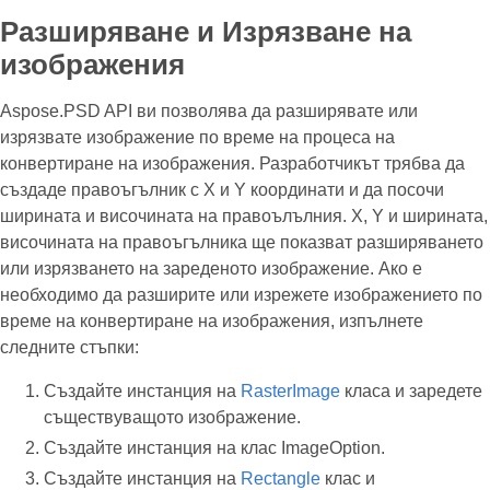
Разширяване и Изрязване на
изображения
Aspose.PSD API ви позволява да разширявате или
изрязвате изображение по време на процеса на
конвертиране на изображения. Разработчикът трябва да
създаде правоъгълник с X и Y координати и да посочи
ширината и височината на правоълълния. X, Y и ширината,
височината на правоъгълника ще показват разширяването
или изрязването на зареденото изображение. Ако е
необходимо да разширите или изрежете изображението по
време на конвертиране на изображения, изпълнете
следните стъпки:
Създайте инстанция на
RasterImage
класа и заредете
съществуващото изображение.
Създайте инстанция на клас ImageOption.
Създайте инстанция на
Rectangle
клас и