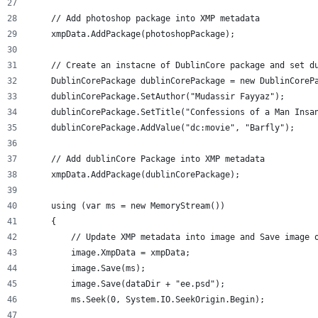
    // Add photoshop package into XMP metadata
    xmpData.AddPackage(photoshopPackage);
    // Create an instacne of DublinCore package and set d
    DublinCorePackage dublinCorePackage = new DublinCoreP
    dublinCorePackage.SetAuthor("Mudassir Fayyaz");
    dublinCorePackage.SetTitle("Confessions of a Man Insa
    dublinCorePackage.AddValue("dc:movie", "Barfly");
    // Add dublinCore Package into XMP metadata
    xmpData.AddPackage(dublinCorePackage);
    using (var ms = new MemoryStream())
    {
        // Update XMP metadata into image and Save image 
        image.XmpData = xmpData;
        image.Save(ms);
        image.Save(dataDir + "ee.psd");
        ms.Seek(0, System.IO.SeekOrigin.Begin);