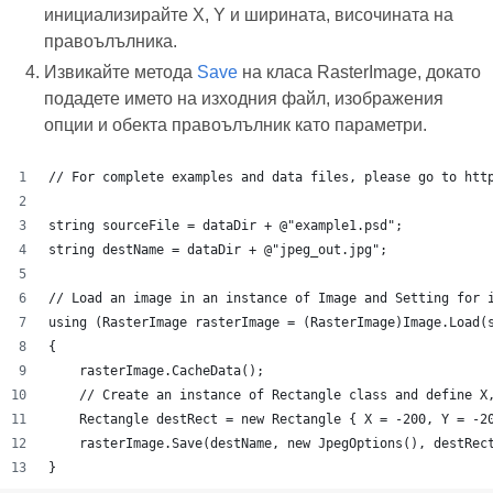
инициализирайте X, Y и ширината, височината на
правоълълника.
Извикайте метода
Save
на класа RasterImage, докато
подадете името на изходния файл, изображения
опции и обекта правоълълник като параметри.
// For complete examples and data files, please go to htt
string sourceFile = dataDir + @"example1.psd";
string destName = dataDir + @"jpeg_out.jpg";
// Load an image in an instance of Image and Setting for 
using (RasterImage rasterImage = (RasterImage)Image.Load(
{
    rasterImage.CacheData();
    // Create an instance of Rectangle class and define X
    Rectangle destRect = new Rectangle { X = -200, Y = -2
    rasterImage.Save(destName, new JpegOptions(), destRec
}