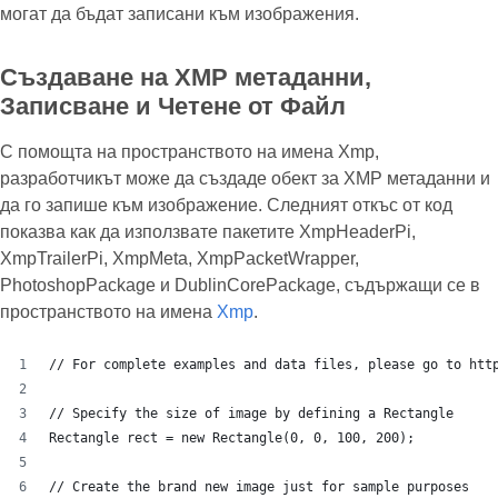
могат да бъдат записани към изображения.
Създаване на XMP метаданни,
Записване и Четене от Файл
С помощта на пространството на имена Xmp,
разработчикът може да създаде обект за XMP метаданни и
да го запише към изображение. Следният откъс от код
показва как да използвате пакетите XmpHeaderPi,
XmpTrailerPi, XmpMeta, XmpPacketWrapper,
PhotoshopPackage и DublinCorePackage, съдържащи се в
пространството на имена
Xmp
.
// For complete examples and data files, please go to htt
// Specify the size of image by defining a Rectangle 
Rectangle rect = new Rectangle(0, 0, 100, 200);
// Create the brand new image just for sample purposes