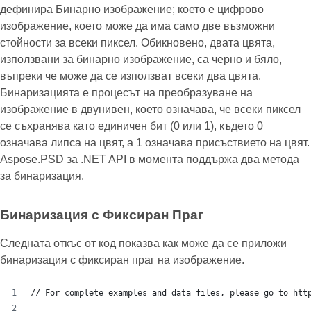
дефинира Бинарно изображение; което е цифрово
изображение, което може да има само две възможни
стойности за всеки пиксел. Обикновено, двата цвята,
използвани за бинарно изображение, са черно и бяло,
въпреки че може да се използват всеки два цвята.
Бинаризацията е процесът на преобразуване на
изображение в двунивен, което означава, че всеки пиксел
се съхранява като единичен бит (0 или 1), където 0
означава липса на цвят, а 1 означава присъствието на цвят.
Aspose.PSD за .NET API в момента поддържа два метода
за бинаризация.
Бинаризация с Фиксиран Праг
Следната откъс от код показва как може да се приложи
бинаризация с фиксиран праг на изображение.
// For complete examples and data files, please go to htt