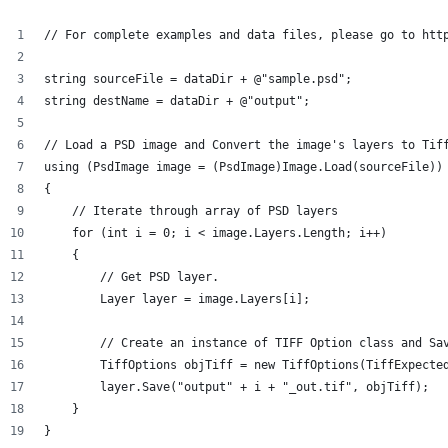
// For complete examples and data files, please go to htt
string sourceFile = dataDir + @"sample.psd";
string destName = dataDir + @"output";
// Load a PSD image and Convert the image's layers to Tif
using (PsdImage image = (PsdImage)Image.Load(sourceFile))
{
    // Iterate through array of PSD layers
    for (int i = 0; i < image.Layers.Length; i++)
    {
        // Get PSD layer.
        Layer layer = image.Layers[i];
        // Create an instance of TIFF Option class and Sa
        TiffOptions objTiff = new TiffOptions(TiffExpecte
        layer.Save("output" + i + "_out.tif", objTiff);
    }
}