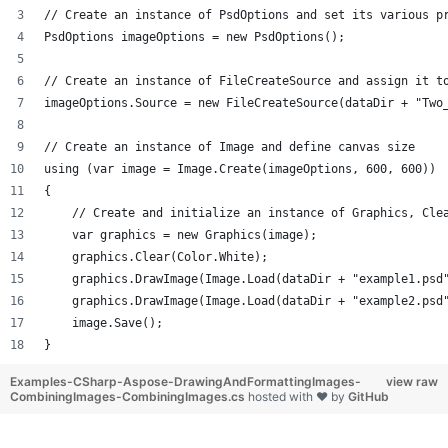
// Create an instance of PsdOptions and set its various p
PsdOptions imageOptions = new PsdOptions();
// Create an instance of FileCreateSource and assign it t
imageOptions.Source = new FileCreateSource(dataDir + "Two
// Create an instance of Image and define canvas size
using (var image = Image.Create(imageOptions, 600, 600))
{
    // Create and initialize an instance of Graphics, Cle
    var graphics = new Graphics(image);
    graphics.Clear(Color.White);
    graphics.DrawImage(Image.Load(dataDir + "example1.psd
    graphics.DrawImage(Image.Load(dataDir + "example2.psd
    image.Save();
}
Examples-CSharp-Aspose-DrawingAndFormattingImages-
view raw
CombiningImages-CombiningImages.cs
hosted with ❤ by
GitHub