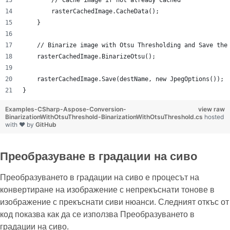
        rasterCachedImage.CacheData();
    }
    // Binarize image with Otsu Thresholding and Save the
    rasterCachedImage.BinarizeOtsu();
    rasterCachedImage.Save(destName, new JpegOptions());
}
Examples-CSharp-Aspose-Conversion-
view raw
BinarizationWithOtsuThreshold-BinarizationWithOtsuThreshold.cs
hosted
with ❤ by
GitHub
Преобразуване в градации на сиво
Преобразуването в градации на сиво е процесът на
конвертиране на изображение с непрекъснати тонове в
изображение с прекъснати сиви нюанси. Следният откъс от
код показва как да се използва Преобразуването в
градации на сиво.