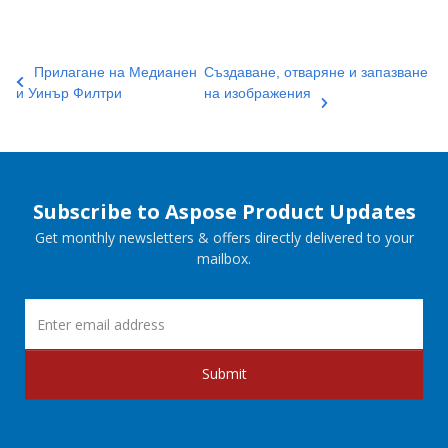
Прилагане на Медианен
Създаване, отваряне и запазване
и Уинър Филтри
на изображения
Subscribe to Aspose Product Updates
Get monthly newsletters & offers directly delivered to your
mailbox.
Submit