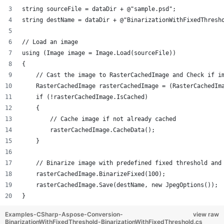
string sourceFile = dataDir + @"sample.psd";
string destName = dataDir + @"BinarizationWithFixedThresh
// Load an image
using (Image image = Image.Load(sourceFile))
{
    // Cast the image to RasterCachedImage and Check if i
    RasterCachedImage rasterCachedImage = (RasterCachedIm
    if (!rasterCachedImage.IsCached)
    {
        // Cache image if not already cached
        rasterCachedImage.CacheData();
    }
    // Binarize image with predefined fixed threshold and
    rasterCachedImage.BinarizeFixed(100);
    rasterCachedImage.Save(destName, new JpegOptions());
}
Examples-CSharp-Aspose-Conversion-
view raw
BinarizationWithFixedThreshold-BinarizationWithFixedThreshold.cs