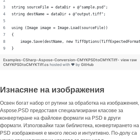
string sourceFile = dataDir + @"sample.psd";
string destName = dataDir + @"output.tiff";
using (Image image = Image.Load(sourceFile))
{
    image.Save(destName, new TiffOptions(TiffExpectedForma
}
Examples-CSharp-Aspose-Conversion-CMYKPSDtoCMYKTiff-
view raw
CMYKPSDtoCMYKTiff.cs
hosted with ❤ by
GitHub
Изнасяне на изображения
Освен богат набор от рутини за обработка на изображения,
Aspose.PSD предоставя специализирани класове за
конвертиране на файлови формати на PSD в други
формати. Използвайки тази библиотека, конвертирането на
PSD изображения е много лесно и интуитивно. По-долу са