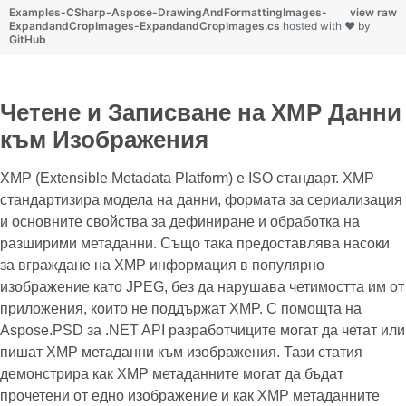
Examples-CSharp-Aspose-DrawingAndFormattingImages-
view raw
ExpandandCropImages-ExpandandCropImages.cs
hosted with ❤ by
GitHub
Четене и Записване на XMP Данни
към Изображения
XMP (Extensible Metadata Platform) е ISO стандарт. XMP
стандартизира модела на данни, формата за сериализация
и основните свойства за дефиниране и обработка на
разширими метаданни. Също така предоставлява насоки
за вграждане на XMP информация в популярно
изображение като JPEG, без да нарушава четимостта им от
приложения, които не поддържат XMP. С помощта на
Aspose.PSD за .NET API разработчиците могат да четат или
пишат XMP метаданни към изображения. Тази статия
демонстрира как XMP метаданните могат да бъдат
прочетени от едно изображение и как XMP метаданните