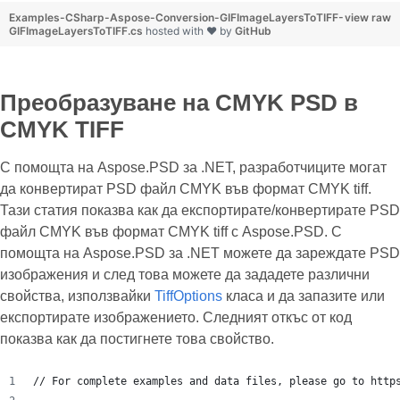
Examples-CSharp-Aspose-Conversion-GIFImageLayersToTIFF-
view raw
GIFImageLayersToTIFF.cs
hosted with ❤ by
GitHub
Преобразуване на CMYK PSD в
CMYK TIFF
С помощта на Aspose.PSD за .NET, разработчиците могат
да конвертират PSD файл CMYK във формат CMYK tiff.
Тази статия показва как да експортирате/конвертирате PSD
файл CMYK във формат CMYK tiff с Aspose.PSD. С
помощта на Aspose.PSD за .NET можете да зареждате PSD
изображения и след това можете да зададете различни
свойства, използвайки
TiffOptions
класа и да запазите или
експортирате изображението. Следният откъс от код
показва как да постигнете това свойство.
// For complete examples and data files, please go to http