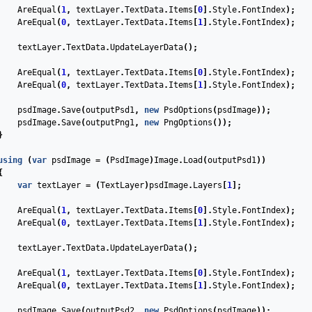
AreEqual
(
1
,
textLayer
.
TextData
.
Items
[
0
].
Style
.
FontIndex
);
AreEqual
(
0
,
textLayer
.
TextData
.
Items
[
1
].
Style
.
FontIndex
);
textLayer
.
TextData
.
UpdateLayerData
();
AreEqual
(
1
,
textLayer
.
TextData
.
Items
[
0
].
Style
.
FontIndex
);
AreEqual
(
0
,
textLayer
.
TextData
.
Items
[
1
].
Style
.
FontIndex
);
psdImage
.
Save
(
outputPsd1
,
new
PsdOptions
(
psdImage
));
psdImage
.
Save
(
outputPng1
,
new
PngOptions
());
}
using
(
var
psdImage
=
(
PsdImage
)
Image
.
Load
(
outputPsd1
))
{
var
textLayer
=
(
TextLayer
)
psdImage
.
Layers
[
1
];
AreEqual
(
1
,
textLayer
.
TextData
.
Items
[
0
].
Style
.
FontIndex
);
AreEqual
(
0
,
textLayer
.
TextData
.
Items
[
1
].
Style
.
FontIndex
);
textLayer
.
TextData
.
UpdateLayerData
();
AreEqual
(
1
,
textLayer
.
TextData
.
Items
[
0
].
Style
.
FontIndex
);
AreEqual
(
0
,
textLayer
.
TextData
.
Items
[
1
].
Style
.
FontIndex
);
psdImage
.
Save
(
outputPsd2
,
new
PsdOptions
(
psdImage
));