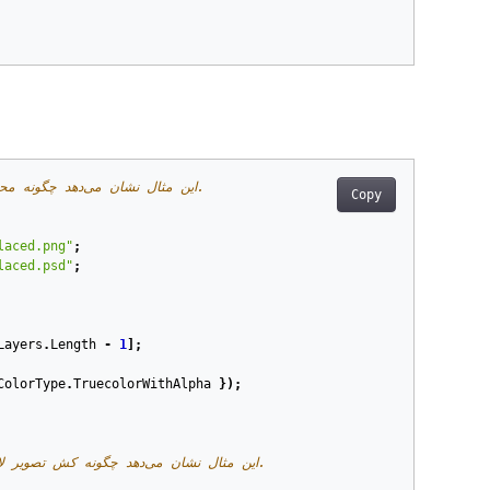
// این مثال نشان می‌دهد چگونه محتوای لایه شیوه‌هوشمند فتوشاپ را جایگزین کنید و رندر صحیح آن را ارائه دهید.
Copy
laced.png"
;
laced.psd"
;
Layers
.
Length
-
1
];
ColorType
.
TruecolorWithAlpha
});
// این مثال نشان می‌دهد چگونه کش تصویر لایه‌های شیوه هوشمند فتوشاپ را به روز کنید و رندر صحیح آن‌ها را انجام دهید.