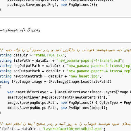
psdImage
.
Save
(
outputPng2
,
new
PngOptions
());
}
PSDNET-704. رندرینگ لایه شیوه‌هوش
string
dataDir
=
"PSDNET704_1\\"
;
string
filePath
=
dataDir
+
"new_panama-papers-4-trans4.psd"
;
string
pngOutputPath
=
dataDir
+
"new_panama-papers-4-trans4_rep
string
psdOutputPath
=
dataDir
+
"new_panama-papers-4-trans4_rep
string
newContentPath
=
dataDir
+
"new_huset.jpg"
;
using
(
PsdImage
image
=
(
PsdImage
)
Image
.
Load
(
filePath
))
{
var
smartObjectLayer
=
(
SmartObjectLayer
)
image
.
Layers
[
image
.
smartObjectLayer
.
ReplaceContents
(
newContentPath
);
image
.
Save
(
pngOutputPath
,
new
PngOptions
()
{
ColorType
=
Png
image
.
Save
(
psdOutputPath
,
new
PsdOptions
(
image
));
}
filePath
=
dataDir
+
"LayeredSmartObjects8bit2.psd"
;