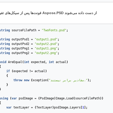
PSDNET-680. فونت‌ها پس از سیکل‌های تغییر Aspose.PSD از دست داده می‌شوند
string
sourceFilePath
=
"TwoFonts.psd"
;
string
outputPsd1
=
"output1.psd"
;
string
outputPsd2
=
"output2.psd"
;
string
outputPng1
=
"output1.png"
;
string
outputPng2
=
"output2.png"
;
void
AreEqual
(
int
expected
,
int
actual
)
{
if
(
expected
!=
actual
)
{
);
"مقادیر برابر نیستند."
(
Exception
new
throw
}
}
using
(
var
psdImage
=
(
PsdImage
)
Image
.
Load
(
sourceFilePath
))
{
var
textLayer
=
(
TextLayer
)
psdImage
.
Layers
[
1
];