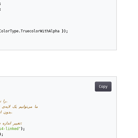
;
;
ColorType
.
TruecolorWithAlpha
});
Copy
// این مثال‌ها تبدیل‌های غیرازیبی فایل PSD با SmartObjectLayer را نمایش می‌دهند.
// ما می‌توانیم یک لایه‌ی تصویر را بدون کوچک‌کردن، چرخاندن، خمیدن، تغییر چشم‌انداز، یا انحراف بدهیم
// بدون از دست دادن داده یا کیفیت تصویر اصلی زیرا تبدیلات تصاویر اصلی تغییر نمی‌ده.
// این مثال نشان می‌دهد چگونه تصویر فتوشاپ را با لایه‌های SmartObject تغییر اندازه دهید:
s4-linked"
);
);