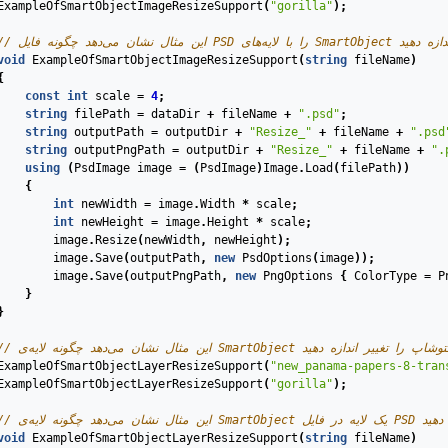
ExampleOfSmartObjectImageResizeSupport
(
"gorilla"
);
void
ExampleOfSmartObjectImageResizeSupport
(
string
fileName
)
{
const
int
scale
=
4
;
string
filePath
=
dataDir
+
fileName
+
".psd"
;
string
outputPath
=
outputDir
+
"Resize_"
+
fileName
+
".psd
string
outputPngPath
=
outputDir
+
"Resize_"
+
fileName
+
".
using
(
PsdImage
image
=
(
PsdImage
)
Image
.
Load
(
filePath
))
{
int
newWidth
=
image
.
Width
*
scale
;
int
newHeight
=
image
.
Height
*
scale
;
image
.
Resize
(
newWidth
,
newHeight
);
image
.
Save
(
outputPath
,
new
PsdOptions
(
image
));
image
.
Save
(
outputPngPath
,
new
PngOptions
{
ColorType
=
P
}
}
ExampleOfSmartObjectLayerResizeSupport
(
"new_panama-papers-8-tran
ExampleOfSmartObjectLayerResizeSupport
(
"gorilla"
);
void
ExampleOfSmartObjectLayerResizeSupport
(
string
fileName
)