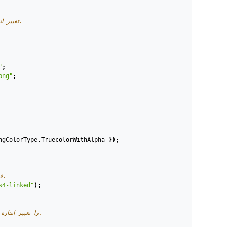
// این مثال نشان می‌دهد چگونه فایل PSD را با لایه‌های SmartObject تغییر اندازه دهید.
"
;
png"
;
ngColorType
.
TruecolorWithAlpha
});
// این مثال نشان می‌دهد چگونه لایه‌ی SmartObject فتوشاپ را تغییر اندازه دهید.
s4-linked"
);
// این مثال نشان می‌دهد چگونه لایه‌ی SmartObject یک لایه در فایل PSD را تغییر اندازه دهید.