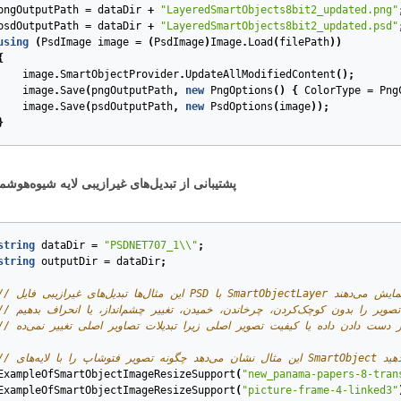
pngOutputPath
=
dataDir
+
"LayeredSmartObjects8bit2_updated.png"
psdOutputPath
=
dataDir
+
"LayeredSmartObjects8bit2_updated.psd"
using
(
PsdImage
image
=
(
PsdImage
)
Image
.
Load
(
filePath
))
{
image
.
SmartObjectProvider
.
UpdateAllModifiedContent
();
image
.
Save
(
pngOutputPath
,
new
PngOptions
()
{
ColorType
=
Png
image
.
Save
(
psdOutputPath
,
new
PsdOptions
(
image
));
}
PSDNET-707. پشتیبانی از تبدیل‌‌های غیرازیبی لایه شیوه‌‌هوشم
string
dataDir
=
"PSDNET707_1\\"
;
string
outputDir
=
dataDir
;
ExampleOfSmartObjectImageResizeSupport
(
"new_panama-papers-8-tran
ExampleOfSmartObjectImageResizeSupport
(
"picture-frame-4-linked3"