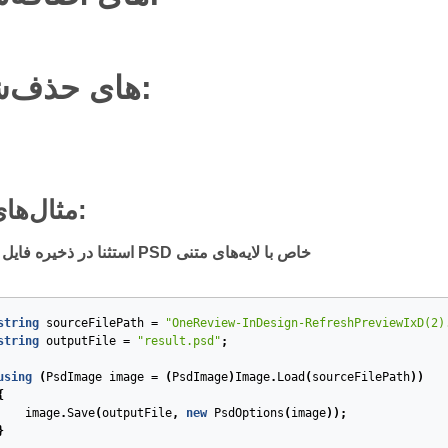
API‌های حذف‌شده:
مثال‌های استفاده:
PSDNET-565. استثنا در ذخیره فایل PSD خاص با لایه‌های متنی
string
sourceFilePath
=
"OneReview-InDesign-RefreshPreviewIxD(2)
string
outputFile
=
"result.psd"
;
using
(
PsdImage
image
=
(
PsdImage
)
Image
.
Load
(
sourceFilePath
))
{
image
.
Save
(
outputFile
,
new
PsdOptions
(
image
));
}