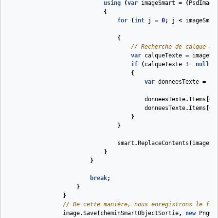
using
(
var
imageSmart
=
(
PsdImage
{
for
(
int
j
=
0
;
j
<
imageSmar
{
// Recherche de calque de
var
calqueTexte
=
imageSm
if
(
calqueTexte
!=
null
)
{
var
donneesTexte
=
ca
donneesTexte
.
Items
[
0
]
donneesTexte
.
Items
[
0
]
}
}
smart
.
ReplaceContents
(
imageSm
}
}
break
;
}
}
// De cette manière, nous enregistrons le fic
image
.
Save
(
cheminSmartObjectSortie
,
new
PngOp