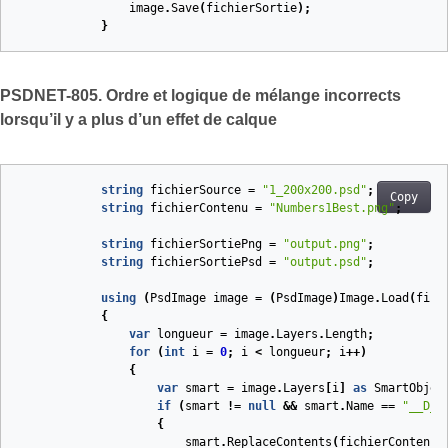
image
.
Save
(
fichierSortie
);
}
PSDNET-805. Ordre et logique de mélange incorrects
lorsqu’il y a plus d’un effet de calque
string
fichierSource
=
"1_200x200.psd"
;
Copy
string
fichierContenu
=
"Numbers1Best.png"
;
string
fichierSortiePng
=
"output.png"
;
string
fichierSortiePsd
=
"output.psd"
;
using
(
PsdImage
image
=
(
PsdImage
)
Image
.
Load
(
fich
{
var
longueur
=
image
.
Layers
.
Length
;
for
(
int
i
=
0
;
i
<
longueur
;
i
++)
{
var
smart
=
image
.
Layers
[
i
]
as
SmartObjec
if
(
smart
!=
null
&&
smart
.
Name
==
"__D__
{
smart
.
ReplaceContents
(
fichierContenu
)