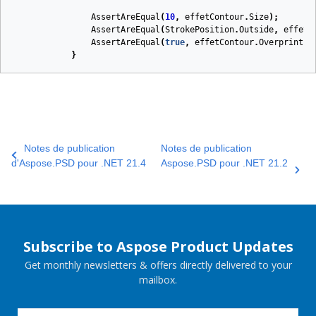
AssertAreEqual
(
10
,
effetContour
.
Size
);
AssertAreEqual
(
StrokePosition
.
Outside
,
effetC
AssertAreEqual
(
true
,
effetContour
.
Overprint
);
}
Notes de publication
Notes de publication
d'Aspose.PSD pour .NET 21.4
Aspose.PSD pour .NET 21.2
Subscribe to Aspose Product Updates
Get monthly newsletters & offers directly delivered to your
mailbox.