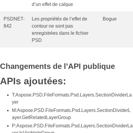
d’un effet de calque
PSDNET-
Les propriétés de l’effet de
Bogue
842
contour ne sont pas
enregistrées dans le fichier
PSD
Changements de l’API publique
APIs ajoutées:
T:Aspose.PSD.FileFormats.Psd.Layers.SectionDividerLa
yer
M:Aspose.PSD.FileFormats.Psd.Layers.SectionDividerL
ayer.GetRelatedLayerGroup
P:Aspose.PSD.FileFormats.Psd.Layers.SectionDividerLa
yer.IsVisibleInGroup