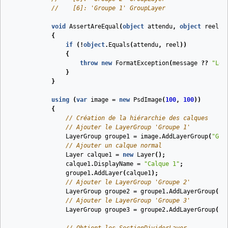
//    [6]: 'Groupe 1' GroupLayer
void
AssertAreEqual
(
object
attendu
,
object
reel
,
{
if
(!
object
.
Equals
(
attendu
,
reel
))
{
throw
new
FormatException
(
message
??
"Les
}
}
using
(
var
image
=
new
PsdImage
(
100
,
100
))
{
// Création de la hiérarchie des calques
// Ajouter le LayerGroup 'Groupe 1'
LayerGroup
groupe1
=
image
.
AddLayerGroup
(
"Gro
// Ajouter un calque normal
Layer
calque1
=
new
Layer
();
calque1
.
DisplayName
=
"Calque 1"
;
groupe1
.
AddLayer
(
calque1
);
// Ajouter le LayerGroup 'Groupe 2'
LayerGroup
groupe2
=
groupe1
.
AddLayerGroup
(
"G
// Ajouter le LayerGroup 'Groupe 3'
LayerGroup
groupe3
=
groupe2
.
AddLayerGroup
(
"G