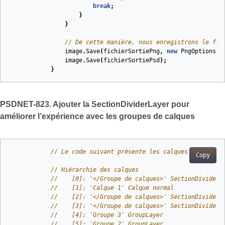
break
;
}
}
// De cette manière, nous enregistrons le fic
image
.
Save
(
fichierSortiePng
,
new
PngOptions
()
image
.
Save
(
fichierSortiePsd
);
}
PSDNET-823. Ajouter la SectionDividerLayer pour
améliorer l’expérience avec les groupes de calques
// Le code suivant présente les calques SectionDi
Copy
// Hiérarchie des calques
//    [0]: '</Groupe de calques>' SectionDividerL
//    [1]: 'Calque 1' Calque normal
//    [2]: '</Groupe de calques>' SectionDividerL
//    [3]: '</Groupe de calques>' SectionDividerL
//    [4]: 'Groupe 3' GroupLayer
//    [5]: 'Groupe 2' GroupLayer