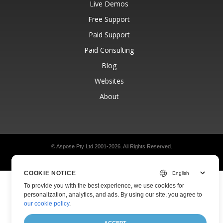
Live Demos
Free Support
Paid Support
Paid Consulting
Blog
Websites
About
© Aspose Pty Ltd 2001-2026.
All Rights Reserved.
Privacy Policy
Terms of use
Contact
COOKIE NOTICE
To provide you with the best experience, we use cookies for
personalization, analytics, and ads. By using our site, you agree to
our cookie policy
.