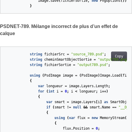
image
.
Save
(
fichierSortie
,
new
PngOptions
());
}
PSDNET-789. Mélange incorrect de plus d’un effet de
calque
string
fichierSrc
=
"source_789.psd"
;
Copy
string
cheminSmartObjectSortie
=
"output789.png"
;
string
fichierSortie
=
"output789.psd"
;
using
(
PsdImage
image
=
(
PsdImage
)
Image
.
Load
(
fich
{
var
longueur
=
image
.
Layers
.
Length
;
for
(
int
i
=
0
;
i
<
longueur
;
i
++)
{
var
smart
=
image
.
Layers
[
i
]
as
SmartObjec
if
(
smart
!=
null
&&
smart
.
Name
==
"__D__
{
using
(
var
flux
=
new
MemoryStream
(
sm
{
flux
.
Position
=
0
;