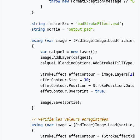
throw
new
FormatException
(
message
??
"Les
}
}
string
fichierSrc
=
"badStrokeEffect.psd"
;
string
sortie
=
"output.psd"
;
using
(
var
image
=
(
PsdImage
)
Image
.
Load
(
fichierSr
{
var
calque1
=
new
Layer
();
image
.
AddLayer
(
calque1
);
calque1
.
BlendingOptions
.
AddStroke
(
FillType
.
Co
StrokeEffect
effetContour
=
image
.
Layers
[
1
].
B
effetContour
.
Size
=
10
;
effetContour
.
Position
=
StrokePosition
.
Outsid
effetContour
.
Overprint
=
true
;
image
.
Save
(
sortie
);
}
// Vérifie les valeurs enregistrées
using
(
var
image
=
(
PsdImage
)
Image
.
Load
(
sortie
,
n
{
StrokeEffect
effetContour
=
(
StrokeEffect
)
ima