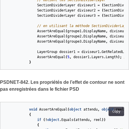
// Obtient les SectionDividerLayer
SectionDividerLayer
diviseur1
=
(
SectionDivid
SectionDividerLayer
diviseur2
=
(
SectionDivid
SectionDividerLayer
diviseur3
=
(
SectionDivid
// en utilisant la méthode SectionDividerLaye
AssertAreEqual
(
groupe1
.
DisplayName
,
diviseur1
AssertAreEqual
(
groupe2
.
DisplayName
,
diviseur2
AssertAreEqual
(
groupe3
.
DisplayName
,
diviseur3
LayerGroup
dossier1
=
diviseur1
.
GetRelatedLay
AssertAreEqual
(
5
,
dossier1
.
Layers
.
Length
);
//
}
PSDNET-842. Les propriétés de l’effet de contour ne sont
pas enregistrées dans le fichier PSD
void
AssertAreEqual
(
object
attendu
,
object
reel
,
Copy
{
if
(!
object
.
Equals
(
attendu
,
reel
))
{