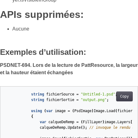
APIs supprimées:
Aucune
Exemples d’utilisation:
PSDNET-694. Lors de la lecture de PattResource, la largeur
et la hauteur étaient échangées
string
fichierSource
=
"Untitled-1.psd"
;
Copy
string
fichierSortie
=
"output.png"
;
using
(
var
image
=
(
PsdImage
)
Image
.
Load
(
fichierSo
{
var
calqueDeRemp
=
(
FillLayer
)
image
.
Layers
[
1
]
calqueDeRemp
.
Update
();
// invoque le rendu du