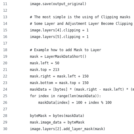
        image.save(output_original)
        # The most simple is the using of Clipping masks
        # Some Layer and Adjustment Layer Become Clipping
        image.layers[4].clipping = 1
        image.layers[5].clipping = 1
        # Example how to add Mask to Layer
        mask = LayerMaskDataShort()
        mask.left = 50
        mask.top = 213
        mask.right = mask.left + 150
        mask.bottom = mask.top + 150
        maskData = [bytes] * (mask.right - mask.left) * (
        for index in range(len(maskData)):
            maskData[index] = 100 + index % 100
        byteMask = bytes(maskData)
        mask.image_data = byteMask
        image.layers[2].add_layer_mask(mask)