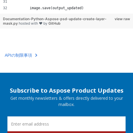
        image.save(output_updated)
Documentation-Python-Aspose-psd-update-create-layer-
view raw
mask.py
hosted with ❤ by
GitHub
APIの制限事項
Subscribe to Aspose Product Updates
Get monthly newsletters & offers directly delivered to your
mailbox.