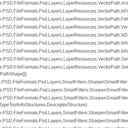
.PSD.FileFormats.Psd.Layers.LayerResources.VectorPath.#ct
.PSD.FileFormats.Psd.Layers.LayerResources.VectorPath.IsFil
.PSD.FileFormats.Psd.Layers.LayerResources.VectorPath.Fill
.PSD.FileFormats.Psd.Layers.LayerResources.VectorPath.Ver
.PSD.FileFormats.Psd.Layers.LayerResources.VectorPath.IsD
.PSD.FileFormats.Psd.Layers.LayerResources.VectorPath.IsN
.PSD.FileFormats.Psd.Layers.LayerResources.VectorPath.IsIn
.PSD.FileFormats.Psd.Layers.LayerResources.VectorPath.Ge
.PSD.FileFormats.Psd.Layers.LayerResources.VectorPath.Se
IPathShape[])
.PSD.FileFormats.Psd.Layers.SmartFilters.SharpenSmartFilter
.PSD.FileFormats.Psd.Layers.SmartFilters.SharpenSmartFilter
.PSD.FileFormats.Psd.Layers.SmartFilters.SharpenSmartFilte
TypeToolInfoStructures.DescriptorStructure)
.PSD.FileFormats.Psd.Layers.SmartFilters.SharpenSmartFilte
.PSD.FileFormats.Psd.Layers.SmartFilters.SharpenSmartFilter.