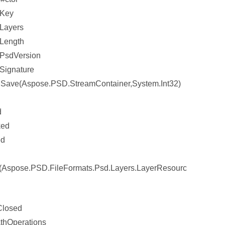
.Key
Layers
Length
.PsdVersion
Signature
Save(Aspose.PSD.StreamContainer,System.Int32)
d
ked
ed
s(Aspose.PSD.FileFormats.Psd.Layers.LayerResourc
Closed
thOperations