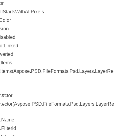
or
lStartsWithAllPixels
Color
sion
isabled
otLinked
verted
tItems
tItems(Aspose.PSD.FileFormats.Psd.Layers.LayerRe
.#ctor
r.#ctor(Aspose.PSD.FileFormats.Psd.Layers.LayerRe
r.Name
FilterId