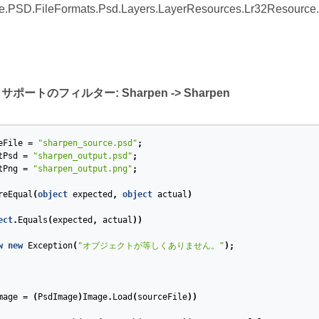
.PSD.FileFormats.Psd.Layers.LayerResources.Lr32Resource.
. サポートのフィルター: Sharpen -> Sharpen
eFile
=
"sharpen_source.psd"
;
tPsd
=
"sharpen_output.psd"
;
tPng
=
"sharpen_output.png"
;
reEqual
(
object
expected
,
object
actual
)
ect
.
Equals
(
expected
,
actual
))
w
new
Exception
(
"オブジェクトが等しくありません。"
);
mage
=
(
PsdImage
)
Image
.
Load
(
sourceFile
))