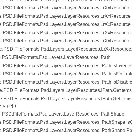
.PSD.FileFormats.Psd.Layers.LayerResources.LrXxResource
.PSD.FileFormats.Psd.Layers.LayerResources.LrXxResource.
.PSD.FileFormats.Psd.Layers.LayerResources.LrXxResource.
.PSD.FileFormats.Psd.Layers.LayerResources.LrXxResource
.PSD.FileFormats.Psd.Layers.LayerResources.LrXxResource.
.PSD.FileFormats.Psd.Layers.LayerResources.LrXxResource.
.PSD.FileFormats.Psd.Layers.LayerResources.IPath
.PSD.FileFormats.Psd.Layers.LayerResources.IPath.IsInverte
.PSD.FileFormats.Psd.Layers.LayerResources.IPath.IsNotLin
.PSD.FileFormats.Psd.Layers.LayerResources.IPath.IsDisabl
.PSD.FileFormats.Psd.Layers.LayerResources.IPath.GetItems
.PSD.FileFormats.Psd.Layers.LayerResources.IPath.SetItem
Shape[])
.PSD.FileFormats.Psd.Layers.LayerResources.IPathShape
.PSD.FileFormats.Psd.Layers.LayerResources.IPathShape.Is
.PSD.FileFormats.Psd.Layers.LayerResources.IPathShape.Pa