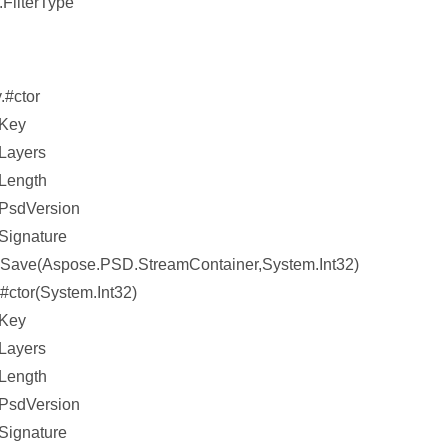
FilterType
.#ctor
.Key
Layers
Length
PsdVersion
Signature
Save(Aspose.PSD.StreamContainer,System.Int32)
ctor(System.Int32)
.Key
Layers
Length
PsdVersion
Signature