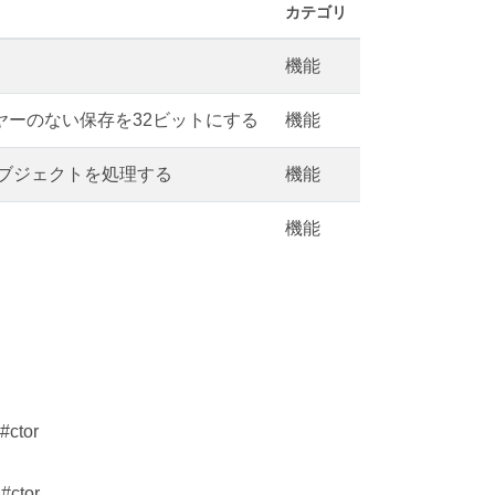
カテゴリ
機能
 レイヤーのない保存を32ビットにする
機能
パスオブジェクトを処理する
機能
機能
#ctor
#ctor