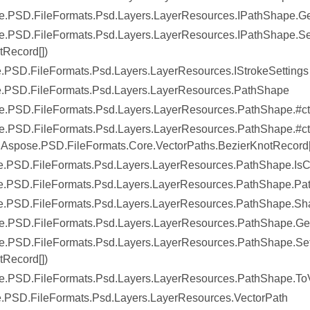
.PSD.FileFormats.Psd.Layers.LayerResources.IPathShape.Ge
.PSD.FileFormats.Psd.Layers.LayerResources.IPathShape.Se
tRecord[])
.PSD.FileFormats.Psd.Layers.LayerResources.IStrokeSettings
.PSD.FileFormats.Psd.Layers.LayerResources.PathShape
.PSD.FileFormats.Psd.Layers.LayerResources.PathShape.#ct
.PSD.FileFormats.Psd.Layers.LayerResources.PathShape.#ct
Aspose.PSD.FileFormats.Core.VectorPaths.BezierKnotRecord[
.PSD.FileFormats.Psd.Layers.LayerResources.PathShape.IsC
.PSD.FileFormats.Psd.Layers.LayerResources.PathShape.Pat
e.PSD.FileFormats.Psd.Layers.LayerResources.PathShape.Sh
.PSD.FileFormats.Psd.Layers.LayerResources.PathShape.Ge
.PSD.FileFormats.Psd.Layers.LayerResources.PathShape.Set
tRecord[])
e.PSD.FileFormats.Psd.Layers.LayerResources.PathShape.To
.PSD.FileFormats.Psd.Layers.LayerResources.VectorPath