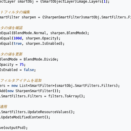
ectLayer
smartObj
=
(
SmartObjectLayer
)
image
.
Layers
[
1
];
ートフィルタの編集
martFilter
sharpen
=
(
SharpenSmartFilter
)
smartObj
.
SmartFilters
.
F
ルタの値を確認
eEqual
(
BlendMode
.
Normal
,
sharpen
.
BlendMode
);
eEqual
(
100
d
,
sharpen
.
Opacity
);
eEqual
(
true
,
sharpen
.
IsEnabled
);
ルタの値を更新
BlendMode
=
BlendMode
.
Divide
;
Opacity
=
75
;
IsEnabled
=
false
;
いフィルタアイテムを追加
ers
=
new
List
<
SmartFilter
>(
smartObj
.
SmartFilters
.
Filters
);
Add
(
new
SharpenSmartFilter
());
.
SmartFilters
.
Filters
=
filters
.
ToArray
();
を適用
.
SmartFilters
.
UpdateResourceValues
();
.
UpdateModifiedContent
();
ve
(
outputPsd
);