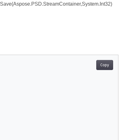
Save(Aspose.PSD.StreamContainer,System.Int32)
Copy