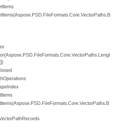
tItems
tItems(Aspose.PSD.FileFormats.Core.VectorPaths.B
or
or(Aspose.PSD.FileFormats.Core.VectorPaths.Lengt
])
losed
hOperations
apeIndex
tItems
Items(Aspose.PSD.FileFormats.Core.VectorPaths.B
VectorPathRecords