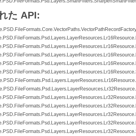
.PSD.FileFormats.Psd.Layers.SmartFilters.SharpenSmartFilter.
た API:
.PSD.FileFormats.Core.VectorPaths.VectorPathRecordFactory
.PSD.FileFormats.Psd.Layers.LayerResources.Lr16Resource
.PSD.FileFormats.Psd.Layers.LayerResources.Lr16Resource.
.PSD.FileFormats.Psd.Layers.LayerResources.Lr16Resource.
.PSD.FileFormats.Psd.Layers.LayerResources.Lr16Resource.
.PSD.FileFormats.Psd.Layers.LayerResources.Lr16Resource.
.PSD.FileFormats.Psd.Layers.LayerResources.Lr16Resource.
.PSD.FileFormats.Psd.Layers.LayerResources.Lr32Resource.#
.PSD.FileFormats.Psd.Layers.LayerResources.Lr32Resource
.PSD.FileFormats.Psd.Layers.LayerResources.Lr32Resource.
.PSD.FileFormats.Psd.Layers.LayerResources.Lr32Resource.
.PSD.FileFormats.Psd.Layers.LayerResources.Lr32Resource.
.PSD.FileFormats.Psd.Layers.LayerResources.Lr32Resource.