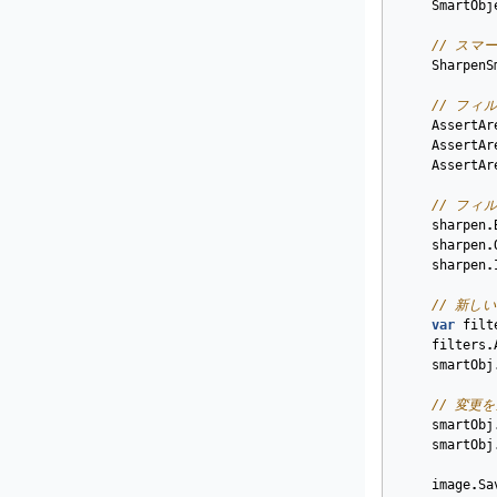
SmartObj
// スマ
SharpenS
// フィ
AssertAr
AssertAr
AssertAr
// フィ
sharpen
.
sharpen
.
sharpen
.
// 新し
var
filt
filters
.
smartObj
// 変更
smartObj
smartObj
image
.
Sa