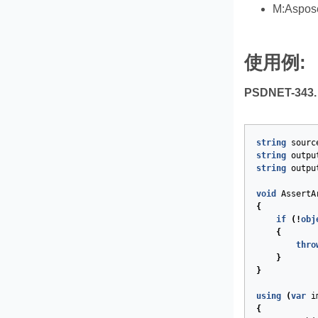
M:Aspose
使用例:
PSDNET-343
string
sourc
string
outpu
string
outpu
void
AssertA
{
if
(!
obj
{
thro
}
}
using
(
var
i
{