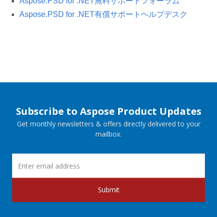
Aspose.PSD for .NET無料サポートフォーラム
Aspose.PSD for .NET有償サポートヘルプデスク
Subscribe to Aspose Product Updates
Get monthly newsletters & offers directly delivered to your
mailbox.
Submit