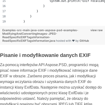
                        System.out.println("Exif FocalLen
                    }
                }
            }
        }
Examples-src-main-java-com-aspose-psd-examples-
view raw
ModifyingAndConvertingImages-JPEG-
ReadSpecificEXIFTagsInformation-
ReadSpecificEXIFTagsInformation.java
hosted with ❤ by
GitHub
Pisanie i modyfikowanie danych EXIF
Za pomocą interfejsów API Aspose.PSD, programiści mogą
pisać nowe informacje EXIF i modyfikować istniejące dane
EXIF w obrazie. Zarówno proces pisania, jak i modyfikacji
wymaga wczytania obrazu i uzyskania danych EXIF do
instancji klasy ExifData. Następnie można uzyskać dostęp do
właściwości udostępnionych przez klasę ExifData i je
odpowiednio ustawić. Należy pamiętać, że obrazy do
modyfikacji powinny być obrazami JPEG lub TIFF, które