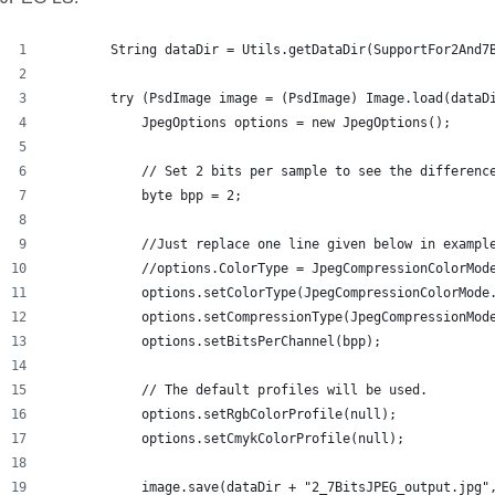
        String dataDir = Utils.getDataDir(SupportFor2And7
        try (PsdImage image = (PsdImage) Image.load(dataD
            JpegOptions options = new JpegOptions();
            // Set 2 bits per sample to see the differenc
            byte bpp = 2;
            //Just replace one line given below in exampl
            //options.ColorType = JpegCompressionColorMod
            options.setColorType(JpegCompressionColorMode
            options.setCompressionType(JpegCompressionMod
            options.setBitsPerChannel(bpp);
            // The default profiles will be used.
            options.setRgbColorProfile(null);
            options.setCmykColorProfile(null);
            image.save(dataDir + "2_7BitsJPEG_output.jpg"