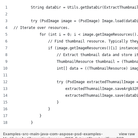
        String dataDir = Utils.getDataDir(ExtractThumbnai
        try (PsdImage image = (PsdImage) Image.load(dataD
// Iterate over resources.
            for (int i = 0; i < image.getImageResources()
                // Find thumbnail resource. Typically the
                if (image.getImageResources()[i] instance
                    // Extract thumbnail data and store i
                    ThumbnailResource thumbnail = (Thumbn
                    int[] data = ((ThumbnailResource) ima
                    try (PsdImage extractedThumnailImage 
                        extractedThumnailImage.saveArgb32
                        extractedThumnailImage.save(dataD
                    }
                }
            }
        }
Examples-src-main-java-com-aspose-psd-examples-
view raw