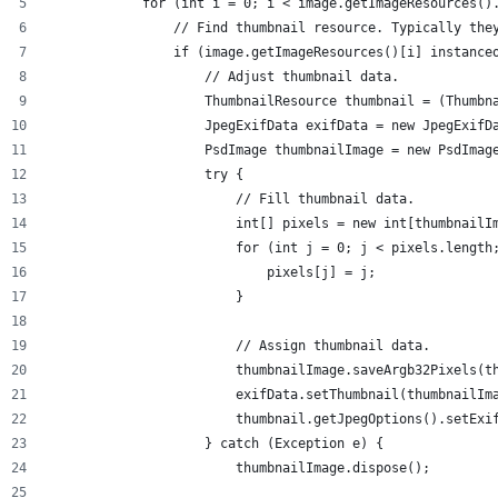
            for (int i = 0; i < image.getImageResources()
                // Find thumbnail resource. Typically the
                if (image.getImageResources()[i] instance
                    // Adjust thumbnail data.
                    ThumbnailResource thumbnail = (Thumbn
                    JpegExifData exifData = new JpegExifD
                    PsdImage thumbnailImage = new PsdImag
                    try {
                        // Fill thumbnail data.
                        int[] pixels = new int[thumbnailI
                        for (int j = 0; j < pixels.length
                            pixels[j] = j;
                        }
                        // Assign thumbnail data.
                        thumbnailImage.saveArgb32Pixels(t
                        exifData.setThumbnail(thumbnailIm
                        thumbnail.getJpegOptions().setExi
                    } catch (Exception e) {
                        thumbnailImage.dispose();