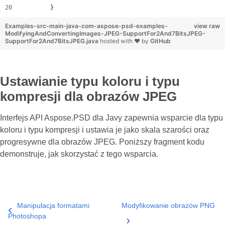
        }
Examples-src-main-java-com-aspose-psd-examples-
view raw
ModifyingAndConvertingImages-JPEG-SupportFor2And7BitsJPEG-
SupportFor2And7BitsJPEG.java
hosted with ❤ by
GitHub
Ustawianie typu koloru i typu
kompresji dla obrazów JPEG
Interfejs API Aspose.PSD dla Javy zapewnia wsparcie dla typu
koloru i typu kompresji i ustawia je jako skala szarości oraz
progresywne dla obrazów JPEG. Poniższy fragment kodu
demonstruje, jak skorzystać z tego wsparcia.
Manipulacja formatami
Modyfikowanie obrazów PNG
Photoshopa