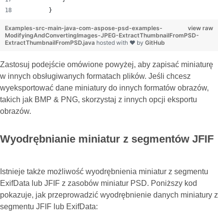
        }
Examples-src-main-java-com-aspose-psd-examples-
view raw
ModifyingAndConvertingImages-JPEG-ExtractThumbnailFromPSD-
ExtractThumbnailFromPSD.java
hosted with ❤ by
GitHub
Zastosuj podejście omówione powyżej, aby zapisać miniaturę
w innych obsługiwanych formatach plików. Jeśli chcesz
wyeksportować dane miniatury do innych formatów obrazów,
takich jak BMP & PNG, skorzystaj z innych opcji eksportu
obrazów.
Wyodrębnianie miniatur z segmentów JFIF
Istnieje także możliwość wyodrębnienia miniatur z segmentu
ExifData lub JFIF z zasobów miniatur PSD. Poniższy kod
pokazuje, jak przeprowadzić wyodrębnienie danych miniatury z
segmentu JFIF lub ExifData: