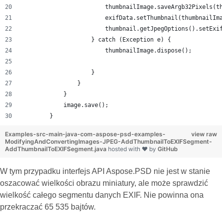
                        thumbnailImage.saveArgb32Pixels(t
                        exifData.setThumbnail(thumbnailIm
                        thumbnail.getJpegOptions().setExi
                    } catch (Exception e) {
                        thumbnailImage.dispose();
                    }
                }
            }
            image.save();
        }
Examples-src-main-java-com-aspose-psd-examples-
view raw
ModifyingAndConvertingImages-JPEG-AddThumbnailToEXIFSegment-
AddThumbnailToEXIFSegment.java
hosted with ❤ by
GitHub
W tym przypadku interfejs API Aspose.PSD nie jest w stanie
oszacować wielkości obrazu miniatury, ale może sprawdzić
wielkość całego segmentu danych EXIF. Nie powinna ona
przekraczać 65 535 bajtów.