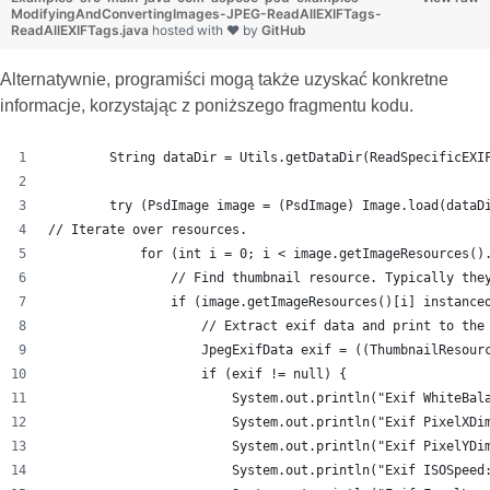
ModifyingAndConvertingImages-JPEG-ReadAllEXIFTags-
ReadAllEXIFTags.java
hosted with ❤ by
GitHub
Alternatywnie, programiści mogą także uzyskać konkretne
informacje, korzystając z poniższego fragmentu kodu.
        String dataDir = Utils.getDataDir(ReadSpecificEXI
        try (PsdImage image = (PsdImage) Image.load(dataD
// Iterate over resources.
            for (int i = 0; i < image.getImageResources()
                // Find thumbnail resource. Typically the
                if (image.getImageResources()[i] instance
                    // Extract exif data and print to the
                    JpegExifData exif = ((ThumbnailResour
                    if (exif != null) {
                        System.out.println("Exif WhiteBal
                        System.out.println("Exif PixelXDi
                        System.out.println("Exif PixelYDi
                        System.out.println("Exif ISOSpeed