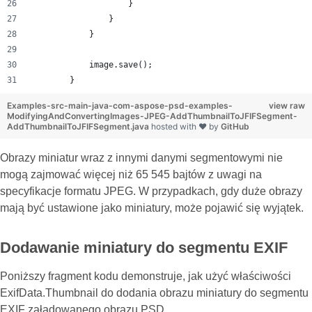
                    }
                }
            }
            image.save();
        }
Examples-src-main-java-com-aspose-psd-examples-
view raw
ModifyingAndConvertingImages-JPEG-AddThumbnailToJFIFSegment-
AddThumbnailToJFIFSegment.java
hosted with ❤ by
GitHub
Obrazy miniatur wraz z innymi danymi segmentowymi nie
mogą zajmować więcej niż 65 545 bajtów z uwagi na
specyfikacje formatu JPEG. W przypadkach, gdy duże obrazy
mają być ustawione jako miniatury, może pojawić się wyjątek.
Dodawanie miniatury do segmentu EXIF
Poniższy fragment kodu demonstruje, jak użyć właściwości
ExifData.Thumbnail do dodania obrazu miniatury do segmentu
EXIF załadowanego obrazu PSD.