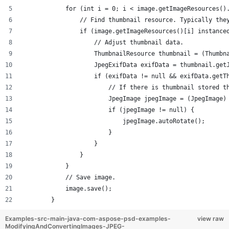
            for (int i = 0; i < image.getImageResources()
                // Find thumbnail resource. Typically the
                if (image.getImageResources()[i] instance
                    // Adjust thumbnail data.
                    ThumbnailResource thumbnail = (Thumbn
                    JpegExifData exifData = thumbnail.get
                    if (exifData != null && exifData.getT
                        // If there is thumbnail stored t
                        JpegImage jpegImage = (JpegImage)
                        if (jpegImage != null) {
                            jpegImage.autoRotate();
                        }
                    }
                }
            }
            // Save image.
            image.save();
        }
Examples-src-main-java-com-aspose-psd-examples-
view raw
ModifyingAndConvertingImages-JPEG-