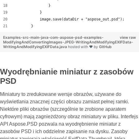
                }
            }
            image.save(dataDir + "aspose_out.psd");
        }
Examples-src-main-java-com-aspose-psd-examples-
view raw
ModifyingAndConvertingImages-JPEG-WritingAndModifyingEXIFData-
WritingAndModifyingEXIFData.java
hosted with ❤ by
GitHub
Wyodrębnianie miniatur z zasobów
PSD
Miniatury to zredukowane wersje obrazów, używane do
wyświetlania znacznej części obrazu zamiast pełnej ramki.
Niektóre pliki obrazów (szczególnie te zrobione aparatem
cyfrowym) mają zagnieżdżony obraz miniatury w pliku. Interfejs
API Aspose.PSD pozwala na wyodrębnienie miniatur z
zasobów PSD i ich oddzielne zapisanie na dysku. Zasoby
miniatur zawierają właściwość ExifData.Thumbnail, która