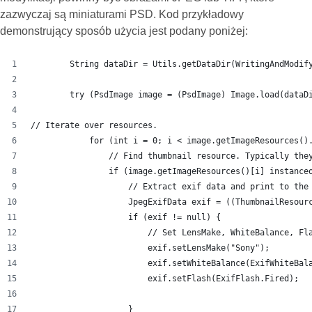
zazwyczaj są miniaturami PSD. Kod przykładowy
demonstrujący sposób użycia jest podany poniżej:
        String dataDir = Utils.getDataDir(WritingAndModif
        try (PsdImage image = (PsdImage) Image.load(dataD
// Iterate over resources.
            for (int i = 0; i < image.getImageResources()
                // Find thumbnail resource. Typically the
                if (image.getImageResources()[i] instance
                    // Extract exif data and print to the
                    JpegExifData exif = ((ThumbnailResour
                    if (exif != null) {
                        // Set LensMake, WhiteBalance, Fl
                        exif.setLensMake("Sony");
                        exif.setWhiteBalance(ExifWhiteBal
                        exif.setFlash(ExifFlash.Fired);
                    }