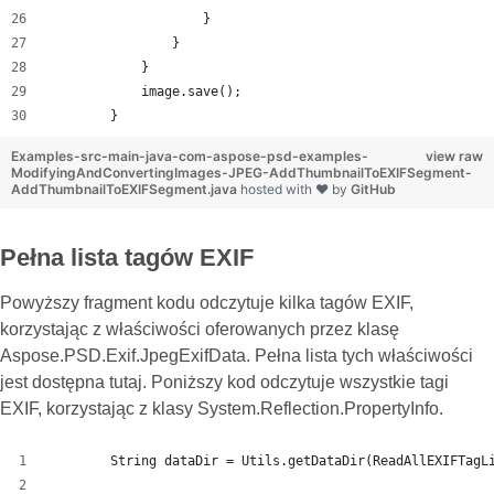
                    }
                }
            }
            image.save();
        }
Examples-src-main-java-com-aspose-psd-examples-
view raw
ModifyingAndConvertingImages-JPEG-AddThumbnailToEXIFSegment-
AddThumbnailToEXIFSegment.java
hosted with ❤ by
GitHub
Pełna lista tagów EXIF
Powyższy fragment kodu odczytuje kilka tagów EXIF,
korzystając z właściwości oferowanych przez klasę
Aspose.PSD.Exif.JpegExifData. Pełna lista tych właściwości
jest dostępna tutaj. Poniższy kod odczytuje wszystkie tagi
EXIF, korzystając z klasy System.Reflection.PropertyInfo.
        String dataDir = Utils.getDataDir(ReadAllEXIFTagL