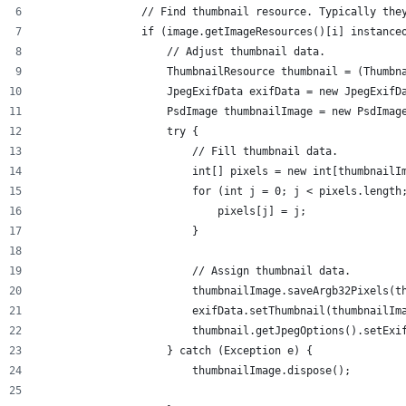
                // Find thumbnail resource. Typically the
                if (image.getImageResources()[i] instance
                    // Adjust thumbnail data.
                    ThumbnailResource thumbnail = (Thumbn
                    JpegExifData exifData = new JpegExifD
                    PsdImage thumbnailImage = new PsdImag
                    try {
                        // Fill thumbnail data.
                        int[] pixels = new int[thumbnailI
                        for (int j = 0; j < pixels.length
                            pixels[j] = j;
                        }
                        // Assign thumbnail data.
                        thumbnailImage.saveArgb32Pixels(t
                        exifData.setThumbnail(thumbnailIm
                        thumbnail.getJpegOptions().setExi
                    } catch (Exception e) {
                        thumbnailImage.dispose();