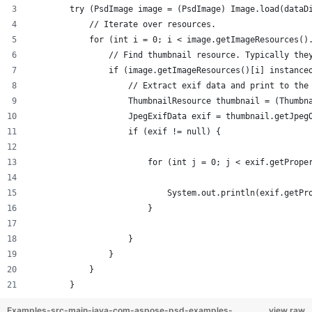
        try (PsdImage image = (PsdImage) Image.load(dataD
            // Iterate over resources.
            for (int i = 0; i < image.getImageResources()
                // Find thumbnail resource. Typically the
                if (image.getImageResources()[i] instance
                    // Extract exif data and print to the
                    ThumbnailResource thumbnail = (Thumbn
                    JpegExifData exif = thumbnail.getJpeg
                    if (exif != null) {
                        for (int j = 0; j < exif.getPrope
                            System.out.println(exif.getPr
                        }
                    }
                }
            }
        }
Examples-src-main-java-com-aspose-psd-examples-
view raw