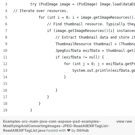
        try (PsdImage image = (PsdImage) Image.load(dataD
// Iterate over resources.
            for (int i = 0; i < image.getImageResources()
                // Find thumbnail resource. Typically the
                if (image.getImageResources()[i] instance
                    // Extract thumbnail data and store i
                    ThumbnailResource thumbnail = (Thumbn
                    JpegExifData exifData = thumbnail.get
                    if (exifData != null) {
                        for (int j = 0; j < exifData.getP
                            System.out.println(exifData.g
                        }
                    }
                }
            }
        }
Examples-src-main-java-com-aspose-psd-examples-
view raw
ModifyingAndConvertingImages-JPEG-ReadAllEXIFTagList-
ReadAllEXIFTagList.java
hosted with ❤ by
GitHub