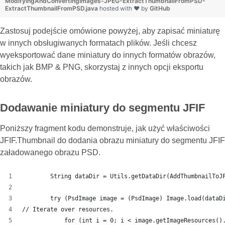
ModifyingAndConvertingImages-JPEG-ExtractThumbnailFromPSD-
ExtractThumbnailFromPSD.java
hosted with ❤ by
GitHub
Zastosuj podejście omówione powyżej, aby zapisać miniaturę
w innych obsługiwanych formatach plików. Jeśli chcesz
wyeksportować dane miniatury do innych formatów obrazów,
takich jak BMP & PNG, skorzystaj z innych opcji eksportu
obrazów.
Dodawanie miniatury do segmentu JFIF
Poniższy fragment kodu demonstruje, jak użyć właściwości
JFIF.Thumbnail do dodania obrazu miniatury do segmentu JFIF
załadowanego obrazu PSD.
        String dataDir = Utils.getDataDir(AddThumbnailToJ
        try (PsdImage image = (PsdImage) Image.load(dataD
// Iterate over resources.
            for (int i = 0; i < image.getImageResources()