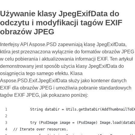
Używanie klasy JpegExifData do
odczytu i modyfikacji tagów EXIF
obrazów JPEG
Interfejsy API Aspose.PSD zapewniają klasę JpegExifData,
która jest przeznaczona wyłącznie do formatów obrazów JPEG
w celu pobierania i aktualizowania informacji EXIF. Ten artykuł
demonstrowany jest sposób użycia klasy JpegExifData do
osiągnięcia tego samego efektu. Klasa
Aspose.PSD.Exif.JpegExifData służy jako kontener danych
EXIF dla obrazów JPEG i umożliwia pobranie standardowych
tagów EXIF JPEG, jak pokazano poniżej:
        String dataDir = Utils.getDataDir(AddThumbnailToE
        try (PsdImage image = (PsdImage) Image.load(dataD
// Iterate over resources.