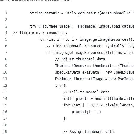
        String dataDir = Utils.getDataDir(AddThumbnailToE
        try (PsdImage image = (PsdImage) Image.load(dataD
// Iterate over resources.
            for (int i = 0; i < image.getImageResources()
                // Find thumbnail resource. Typically the
                if (image.getImageResources()[i] instance
                    // Adjust thumbnail data.
                    ThumbnailResource thumbnail = (Thumbn
                    JpegExifData exifData = new JpegExifD
                    PsdImage thumbnailImage = new PsdImag
                    try {
                        // Fill thumbnail data.
                        int[] pixels = new int[thumbnailI
                        for (int j = 0; j < pixels.length
                            pixels[j] = j;
                        }
                        // Assign thumbnail data.