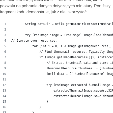
pozwala na pobranie danych dotyczących miniatury. Poniższy
fragment kodu demonstruje, jak z niej skorzystać.
        String dataDir = Utils.getDataDir(ExtractThumbnai
        try (PsdImage image = (PsdImage) Image.load(dataD
// Iterate over resources.
            for (int i = 0; i < image.getImageResources()
                // Find thumbnail resource. Typically the
                if (image.getImageResources()[i] instance
                    // Extract thumbnail data and store i
                    ThumbnailResource thumbnail = (Thumbn
                    int[] data = ((ThumbnailResource) ima
                    try (PsdImage extractedThumnailImage 
                        extractedThumnailImage.saveArgb32
                        extractedThumnailImage.save(dataD
                    }
                }
            }