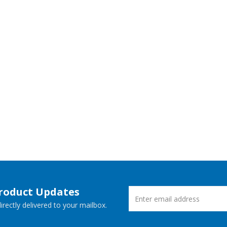
Product Updates
rectly delivered to your mailbox.