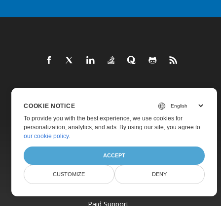
Home
COOKIE NOTICE
Products
To provide you with the best experience, we use cookies for
New Releases
personalization, analytics, and ads. By using our site, you agree to
our cookie policy
.
Pricing
ACCEPT
Docs
Live Demos
CUSTOMIZE
DENY
Free Support
Paid Support
Paid Consulting