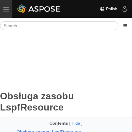
Polish
Toggle navigation
Obsługa zasobu
LspfResource
Contents
[
Hide
]