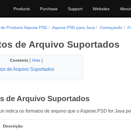
Products
Purchase
Support
Websites
About
a de Produtos Aspose.PSD
Aspose.PSD para Java
Começando
F
os de Arquivo Suportados
Contents
[
Hide
]
os de Arquivo Suportados
s de Arquivo Suportados
uir indica os formatos de arquivo que o Aspose.PSD for Java pod
Descrição