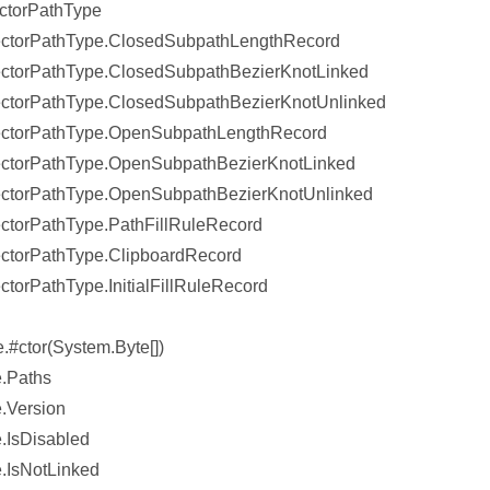
ctorPathType
ectorPathType.ClosedSubpathLengthRecord
ectorPathType.ClosedSubpathBezierKnotLinked
ectorPathType.ClosedSubpathBezierKnotUnlinked
VectorPathType.OpenSubpathLengthRecord
ectorPathType.OpenSubpathBezierKnotLinked
ectorPathType.OpenSubpathBezierKnotUnlinked
ctorPathType.PathFillRuleRecord
ctorPathType.ClipboardRecord
orPathType.InitialFillRuleRecord
ctor(System.Byte[])
.Paths
.Version
.IsDisabled
.IsNotLinked