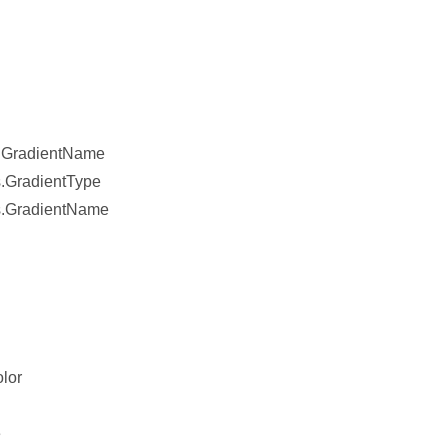
s.GradientName
s.GradientType
gs.GradientName
lor
e