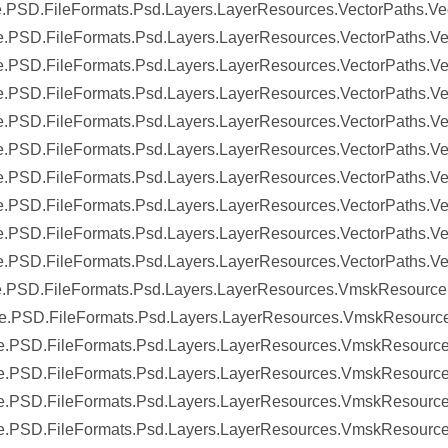
.PSD.FileFormats.Psd.Layers.LayerResources.VectorPaths.Ve
.PSD.FileFormats.Psd.Layers.LayerResources.VectorPaths.V
.PSD.FileFormats.Psd.Layers.LayerResources.VectorPaths.V
.PSD.FileFormats.Psd.Layers.LayerResources.VectorPaths.V
.PSD.FileFormats.Psd.Layers.LayerResources.VectorPaths.
.PSD.FileFormats.Psd.Layers.LayerResources.VectorPaths.V
.PSD.FileFormats.Psd.Layers.LayerResources.VectorPaths.V
.PSD.FileFormats.Psd.Layers.LayerResources.VectorPaths.Ve
.PSD.FileFormats.Psd.Layers.LayerResources.VectorPaths.Ve
.PSD.FileFormats.Psd.Layers.LayerResources.VectorPaths.Vect
e.PSD.FileFormats.Psd.Layers.LayerResources.VmskResource
.PSD.FileFormats.Psd.Layers.LayerResources.VmskResource.#
e.PSD.FileFormats.Psd.Layers.LayerResources.VmskResource
.PSD.FileFormats.Psd.Layers.LayerResources.VmskResource
.PSD.FileFormats.Psd.Layers.LayerResources.VmskResource
.PSD.FileFormats.Psd.Layers.LayerResources.VmskResource