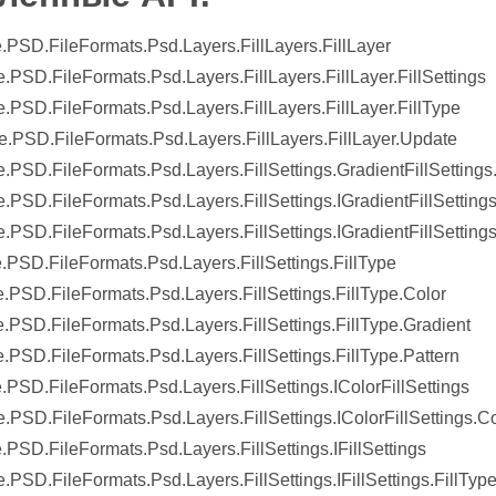
.PSD.FileFormats.Psd.Layers.FillLayers.FillLayer
.PSD.FileFormats.Psd.Layers.FillLayers.FillLayer.FillSettings
.PSD.FileFormats.Psd.Layers.FillLayers.FillLayer.FillType
.PSD.FileFormats.Psd.Layers.FillLayers.FillLayer.Update
.PSD.FileFormats.Psd.Layers.FillSettings.GradientFillSetting
.PSD.FileFormats.Psd.Layers.FillSettings.IGradientFillSetting
.PSD.FileFormats.Psd.Layers.FillSettings.IGradientFillSettin
.PSD.FileFormats.Psd.Layers.FillSettings.FillType
.PSD.FileFormats.Psd.Layers.FillSettings.FillType.Color
.PSD.FileFormats.Psd.Layers.FillSettings.FillType.Gradient
.PSD.FileFormats.Psd.Layers.FillSettings.FillType.Pattern
.PSD.FileFormats.Psd.Layers.FillSettings.IColorFillSettings
.PSD.FileFormats.Psd.Layers.FillSettings.IColorFillSettings.Co
.PSD.FileFormats.Psd.Layers.FillSettings.IFillSettings
.PSD.FileFormats.Psd.Layers.FillSettings.IFillSettings.FillTyp