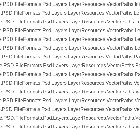
.PSD.FileFormats.Psd.Layers.LayerResources.VectorPaths.Init
.PSD.FileFormats.Psd.Layers.LayerResources.VectorPaths.L
.PSD.FileFormats.Psd.Layers.LayerResources.VectorPaths.Len
.PSD.FileFormats.Psd.Layers.LayerResources.VectorPaths.L
.PSD.FileFormats.Psd.Layers.LayerResources.VectorPaths.L
.PSD.FileFormats.Psd.Layers.LayerResources.VectorPaths.L
.PSD.FileFormats.Psd.Layers.LayerResources.VectorPaths.Pa
.PSD.FileFormats.Psd.Layers.LayerResources.VectorPaths.Pat
.PSD.FileFormats.Psd.Layers.LayerResources.VectorPaths.Pa
.PSD.FileFormats.Psd.Layers.LayerResources.VectorPaths.Ve
.PSD.FileFormats.Psd.Layers.LayerResources.VectorPaths.Ve
.PSD.FileFormats.Psd.Layers.LayerResources.VectorPaths.V
.PSD.FileFormats.Psd.Layers.LayerResources.VectorPaths.Ve
.PSD.FileFormats.Psd.Layers.LayerResources.VectorPaths.Ve
.PSD.FileFormats.Psd.Layers.LayerResources.VectorPaths.V