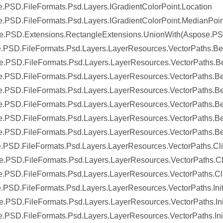
.PSD.FileFormats.Psd.Layers.IGradientColorPoint.Location
.PSD.FileFormats.Psd.Layers.IGradientColorPoint.MedianPoin
e.PSD.Extensions.RectangleExtensions.UnionWith(Aspose.PS
.PSD.FileFormats.Psd.Layers.LayerResources.VectorPaths.B
.PSD.FileFormats.Psd.Layers.LayerResources.VectorPaths.Bez
.PSD.FileFormats.Psd.Layers.LayerResources.VectorPaths.Be
.PSD.FileFormats.Psd.Layers.LayerResources.VectorPaths.Be
.PSD.FileFormats.Psd.Layers.LayerResources.VectorPaths.Be
.PSD.FileFormats.Psd.Layers.LayerResources.VectorPaths.B
.PSD.FileFormats.Psd.Layers.LayerResources.VectorPaths.B
.PSD.FileFormats.Psd.Layers.LayerResources.VectorPaths.Cl
.PSD.FileFormats.Psd.Layers.LayerResources.VectorPaths.Cli
.PSD.FileFormats.Psd.Layers.LayerResources.VectorPaths.C
.PSD.FileFormats.Psd.Layers.LayerResources.VectorPaths.Init
.PSD.FileFormats.Psd.Layers.LayerResources.VectorPaths.Initi
.PSD.FileFormats.Psd.Layers.LayerResources.VectorPaths.Initia