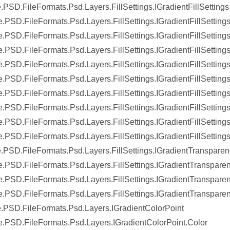
.PSD.FileFormats.Psd.Layers.FillSettings.IGradientFillSettings
.PSD.FileFormats.Psd.Layers.FillSettings.IGradientFillSettings
.PSD.FileFormats.Psd.Layers.FillSettings.IGradientFillSetting
.PSD.FileFormats.Psd.Layers.FillSettings.IGradientFillSettings
.PSD.FileFormats.Psd.Layers.FillSettings.IGradientFillSetting
.PSD.FileFormats.Psd.Layers.FillSettings.IGradientFillSetting
.PSD.FileFormats.Psd.Layers.FillSettings.IGradientFillSettings
.PSD.FileFormats.Psd.Layers.FillSettings.IGradientFillSettings.
.PSD.FileFormats.Psd.Layers.FillSettings.IGradientFillSetting
.PSD.FileFormats.Psd.Layers.FillSettings.IGradientFillSetting
.PSD.FileFormats.Psd.Layers.FillSettings.IGradientTransparen
.PSD.FileFormats.Psd.Layers.FillSettings.IGradientTransparen
.PSD.FileFormats.Psd.Layers.FillSettings.IGradientTransparen
.PSD.FileFormats.Psd.Layers.FillSettings.IGradientTranspare
.PSD.FileFormats.Psd.Layers.IGradientColorPoint
.PSD.FileFormats.Psd.Layers.IGradientColorPoint.Color