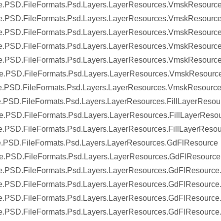
.PSD.FileFormats.Psd.Layers.LayerResources.VmskResource.
.PSD.FileFormats.Psd.Layers.LayerResources.VmskResource
e.PSD.FileFormats.Psd.Layers.LayerResources.VmskResourc
e.PSD.FileFormats.Psd.Layers.LayerResources.VmskResource
e.PSD.FileFormats.Psd.Layers.LayerResources.VmskResource
e.PSD.FileFormats.Psd.Layers.LayerResources.VmskResource
e.PSD.FileFormats.Psd.Layers.LayerResources.VmskResource
.PSD.FileFormats.Psd.Layers.LayerResources.FillLayerResou
.PSD.FileFormats.Psd.Layers.LayerResources.FillLayerResou
.PSD.FileFormats.Psd.Layers.LayerResources.FillLayerResou
.PSD.FileFormats.Psd.Layers.LayerResources.GdFlResource
.PSD.FileFormats.Psd.Layers.LayerResources.GdFlResource.
.PSD.FileFormats.Psd.Layers.LayerResources.GdFlResource.
.PSD.FileFormats.Psd.Layers.LayerResources.GdFlResource.
e.PSD.FileFormats.Psd.Layers.LayerResources.GdFlResource
.PSD.FileFormats.Psd.Layers.LayerResources.GdFlResource