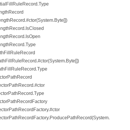
ialFillRuleRecord.Type
engthRecord
gthRecord.#ctor(System.Byte[])
engthRecord.IsClosed
engthRecord.IsOpen
engthRecord.Type
thFillRuleRecord
hFillRuleRecord.#ctor(System.Byte[])
thFillRuleRecord.Type
ctorPathRecord
ctorPathRecord.#ctor
ectorPathRecord.Type
ctorPathRecordFactory
ctorPathRecordFactory.#ctor
ectorPathRecordFactory.ProducePathRecord(System.