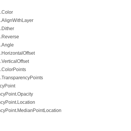
.Color
s.AlignWithLayer
.Dither
s.Reverse
s.Angle
.HorizontalOffset
VerticalOffset
s.ColorPoints
s.TransparencyPoints
cyPoint
cyPoint.Opacity
cyPoint.Location
ncyPoint.MedianPointLocation