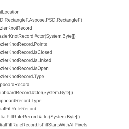
tLocation
D.RectangleF,Aspose.PSD.RectangleF)
ezierKnotRecord
ierKnotRecord.#ctor(System.Byte[])
zierKnotRecord.Points
zierKnotRecord.IsClosed
zierKnotRecord.IsLinked
ezierKnotRecord.IsOpen
ezierKnotRecord.Type
ipboardRecord
pboardRecord.#ctor(System.Byte[])
lipboardRecord.Type
ialFillRuleRecord
alFillRuleRecord.#ctor(System.Byte[])
lFillRuleRecord.IsFillStartsWithAllPixels