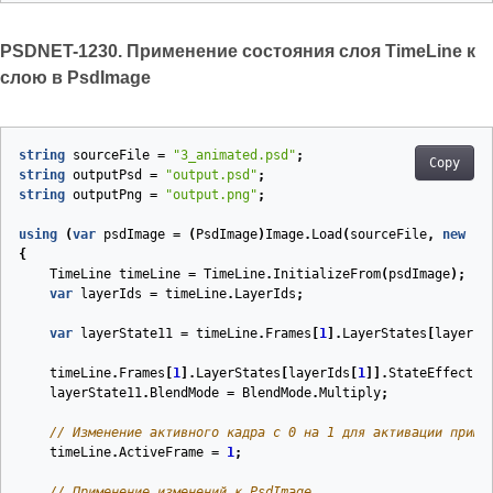
PSDNET-1230. Применение состояния слоя TimeLine к
слою в PsdImage
string
sourceFile
=
"3_animated.psd"
;
Copy
string
outputPsd
=
"output.psd"
;
string
outputPng
=
"output.png"
;
using
(
var
psdImage
=
(
PsdImage
)
Image
.
Load
(
sourceFile
,
new
Ps
{
TimeLine
timeLine
=
TimeLine
.
InitializeFrom
(
psdImage
);
var
layerIds
=
timeLine
.
LayerIds
;
var
layerState11
=
timeLine
.
Frames
[
1
].
LayerStates
[
layerId
timeLine
.
Frames
[
1
].
LayerStates
[
layerIds
[
1
]].
StateEffects
.
layerState11
.
BlendMode
=
BlendMode
.
Multiply
;
// Изменение активного кадра с 0 на 1 для активации приме
timeLine
.
ActiveFrame
=
1
;
// Применение изменений к PsdImage.