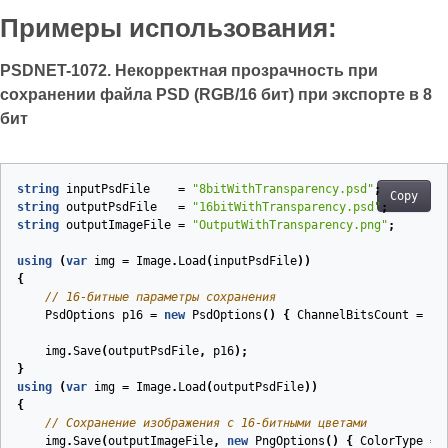
Примеры использования:
PSDNET-1072. Некорректная прозрачность при
сохранении файла PSD (RGB/16 бит) при экспорте в 8
бит
string
inputPsdFile
=
"8bitWithTransparency.psd"
;
Copy
string
outputPsdFile
=
"16bitWithTransparency.psd"
;
string
outputImageFile
=
"OutputWithTransparency.png"
;
using
(
var
img
=
Image
.
Load
(
inputPsdFile
))
{
// 16-битные параметры сохранения
PsdOptions
p16
=
new
PsdOptions
()
{
ChannelBitsCount
=
16
img
.
Save
(
outputPsdFile
,
p16
);
}
using
(
var
img
=
Image
.
Load
(
outputPsdFile
))
{
// Сохранение изображения с 16-битными цветами
img
.
Save
(
outputImageFile
,
new
PngOptions
()
{
ColorType
=