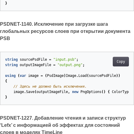
}
PSDNET-1140. Исключение при загрузке шага
глобальных ресурсов слоев при открытии документа
PSB
string
sourcePsdFile
=
"input.psb"
;
Copy
string
outputImageFile
=
"output.png"
;
using
(
var
image
=
(
PsdImage
)
Image
.
Load
(
sourcePsdFile
))
{
// Здесь не должно быть исключения.
image
.
Save
(
outputImageFile
,
new
PngOptions
()
{
ColorType
}
PSDNET-1227. Добавление чтения и записи структур
‘Lefx’ с информацией об эффектах для состояний
слоев в моделях TimeLine