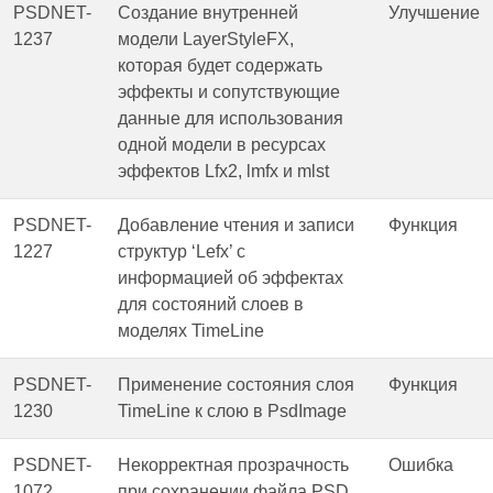
PSDNET-
Создание внутренней
Улучшение
1237
модели LayerStyleFX,
которая будет содержать
эффекты и сопутствующие
данные для использования
одной модели в ресурсах
эффектов Lfx2, lmfx и mlst
PSDNET-
Добавление чтения и записи
Функция
1227
структур ‘Lefx’ с
информацией об эффектах
для состояний слоев в
моделях TimeLine
PSDNET-
Применение состояния слоя
Функция
1230
TimeLine к слою в PsdImage
PSDNET-
Некорректная прозрачность
Ошибка
1072
при сохранении файла PSD