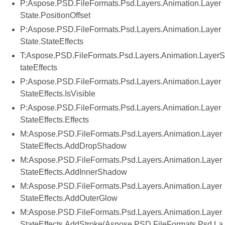
P:Aspose.PSD.FileFormats.Psd.Layers.Animation.Layer
State.PositionOffset
P:Aspose.PSD.FileFormats.Psd.Layers.Animation.Layer
State.StateEffects
T:Aspose.PSD.FileFormats.Psd.Layers.Animation.LayerS
tateEffects
P:Aspose.PSD.FileFormats.Psd.Layers.Animation.Layer
StateEffects.IsVisible
P:Aspose.PSD.FileFormats.Psd.Layers.Animation.Layer
StateEffects.Effects
M:Aspose.PSD.FileFormats.Psd.Layers.Animation.Layer
StateEffects.AddDropShadow
M:Aspose.PSD.FileFormats.Psd.Layers.Animation.Layer
StateEffects.AddInnerShadow
M:Aspose.PSD.FileFormats.Psd.Layers.Animation.Layer
StateEffects.AddOuterGlow
M:Aspose.PSD.FileFormats.Psd.Layers.Animation.Layer
StateEffects.AddStroke(Aspose.PSD.FileFormats.Psd.La