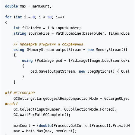
double
max
=
memCount
;
for
(
int
i
=
0
;
i
<
50
;
i
++)
{
int
fileIndex
=
i
%
inputNumber
;
string
sourceFile
=
Path
.
Combine
(
baseFolder
,
filesToLoad
[
// Проверка открытия и сохранения.
using
(
MemoryStream
outputStream
=
new
MemoryStream
())
{
using
(
PsdImage
psd
=
(
PsdImage
)
Image
.
Load
(
sourceFile
{
psd
.
Save
(
outputStream
,
new
JpegOptions
()
{
Qualit
}
}
#
if
 NETCOREAPP
GCSettings
.
LargeObjectHeapCompactionMode
=
GCLargeObjectH
#
endif
GC
.
Collect
(
inputNumber
,
GCCollectionMode
.
Forced
);
GC
.
WaitForFullGCComplete
();
memCount
=
(
double
)
Process
.
GetCurrentProcess
().
PrivateMem
max
=
Math
.
Max
(
max
,
memCount
);