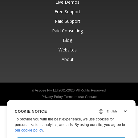
Live Demos
Free Support
Paid Support
Paid Consulting
Blog
Websites
About
© Aspose Pty Ltd 2001-2026.
All Rights Reserved.
Privacy Policy
Terms of use
Contact
COOKIE NOTICE
To provide you with the best experience, we use cookies for
personalization, analytics, and ads. By using our site, you agree to
our cookie policy
.