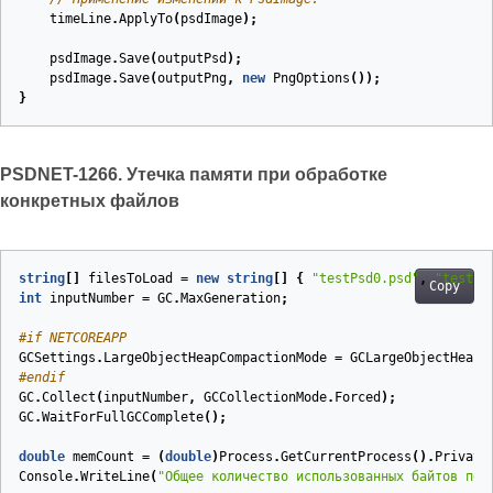
timeLine
.
ApplyTo
(
psdImage
);
psdImage
.
Save
(
outputPsd
);
psdImage
.
Save
(
outputPng
,
new
PngOptions
());
}
PSDNET-1266. Утечка памяти при обработке
конкретных файлов
string
[]
filesToLoad
=
new
string
[]
{
"testPsd0.psd"
,
"testPs
Copy
int
inputNumber
=
GC
.
MaxGeneration
;
#
if
 NETCOREAPP
GCSettings
.
LargeObjectHeapCompactionMode
=
GCLargeObjectHeapC
#
endif
GC
.
Collect
(
inputNumber
,
GCCollectionMode
.
Forced
);
GC
.
WaitForFullGCComplete
();
double
memCount
=
(
double
)
Process
.
GetCurrentProcess
().
Private
Console
.
WriteLine
(
"Общее количество использованных байтов пер