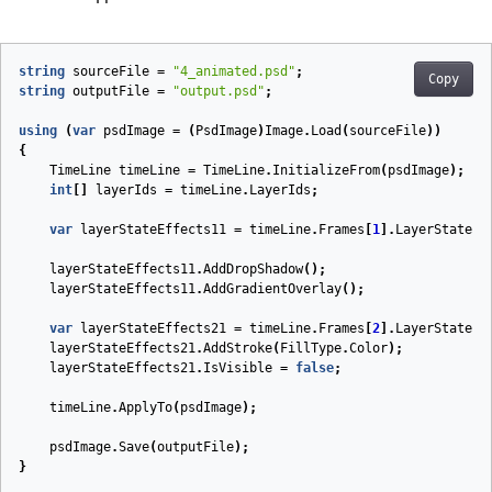
string
sourceFile
=
"4_animated.psd"
;
Copy
string
outputFile
=
"output.psd"
;
using
(
var
psdImage
=
(
PsdImage
)
Image
.
Load
(
sourceFile
))
{
TimeLine
timeLine
=
TimeLine
.
InitializeFrom
(
psdImage
);
int
[]
layerIds
=
timeLine
.
LayerIds
;
var
layerStateEffects11
=
timeLine
.
Frames
[
1
].
LayerStates
[
layerStateEffects11
.
AddDropShadow
();
layerStateEffects11
.
AddGradientOverlay
();
var
layerStateEffects21
=
timeLine
.
Frames
[
2
].
LayerStates
[
layerStateEffects21
.
AddStroke
(
FillType
.
Color
);
layerStateEffects21
.
IsVisible
=
false
;
timeLine
.
ApplyTo
(
psdImage
);
psdImage
.
Save
(
outputFile
);
}