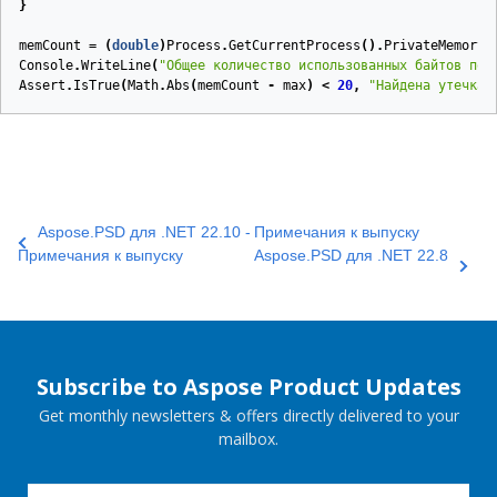
}
memCount
=
(
double
)
Process
.
GetCurrentProcess
().
PrivateMemoryS
Console
.
WriteLine
(
"Общее количество использованных байтов пос
Assert
.
IsTrue
(
Math
.
Abs
(
memCount
-
max
)
<
20
,
"Найдена утечка 
Aspose.PSD для .NET 22.10 -
Примечания к выпуску
Примечания к выпуску
Aspose.PSD для .NET 22.8
Subscribe to Aspose Product Updates
Get monthly newsletters & offers directly delivered to your
mailbox.