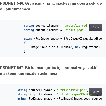
PSDNET-546. Grup için kırpma maskesinin doğru şekilde
oluşturulmaması
string
sourceFileName
=
"AppleClip.psd"
;
Copy
string
outputFileName
=
"result.png"
;
using
(
PsdImage
image
=
(
PsdImage
)
Image
.
Load
(
sour
{
image
.
Save
(
outputFileName
,
new
PngOptions
());
}
PSDNET-547. Bir katman grubu için normal veya vektör
maskenin görmezden gelinmesi
string
sourceFileName
=
"Stripes3Mask.psd"
;
Copy
string
outputFileName
=
"OutputStripes3Mask.png"
;
using
(
PsdImage
image
=
(
PsdImage
)
Image
.
Load
(
sourceFi
{