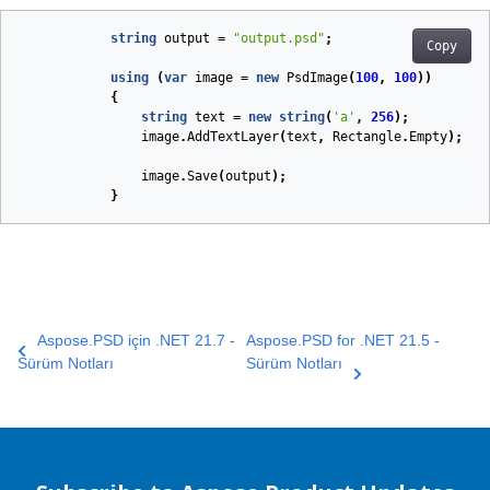
string
output
=
"output.psd"
;
Copy
using
(
var
image
=
new
PsdImage
(
100
,
100
))
{
string
text
=
new
string
(
'a'
,
256
);
image
.
AddTextLayer
(
text
,
Rectangle
.
Empty
);
image
.
Save
(
output
);
}
Aspose.PSD için .NET 21.7 -
Aspose.PSD for .NET 21.5 -
Sürüm Notları
Sürüm Notları