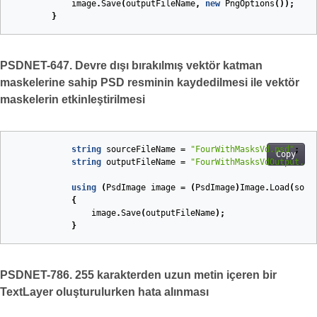
image
.
Save
(
outputFileName
,
new
PngOptions
());
}
PSDNET-647. Devre dışı bırakılmış vektör katman
maskelerine sahip PSD resminin kaydedilmesi ile vektör
maskelerin etkinleştirilmesi
string
sourceFileName
=
"FourWithMasksVd.psd"
;
Copy
string
outputFileName
=
"FourWithMasksVdOutput.ps
using
(
PsdImage
image
=
(
PsdImage
)
Image
.
Load
(
sour
{
image
.
Save
(
outputFileName
);
}
PSDNET-786. 255 karakterden uzun metin içeren bir
TextLayer oluşturulurken hata alınması