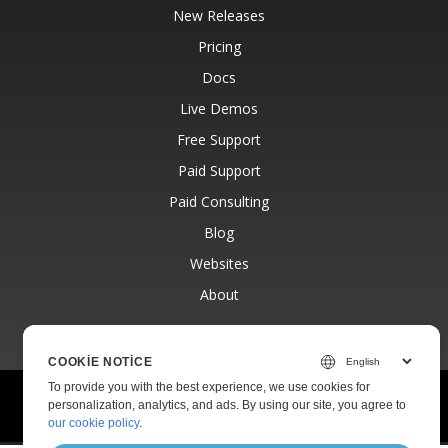
New Releases
Pricing
Docs
Live Demos
Free Support
Paid Support
Paid Consulting
Blog
Websites
About
COOKIE NOTICE
To provide you with the best experience, we use cookies for
© Aspose Pty Ltd 2001-2026.
All Rights Reserved.
personalization, analytics, and ads. By using our site, you agree to
Privacy Policy
Terms of use
Contact
our cookie policy
.