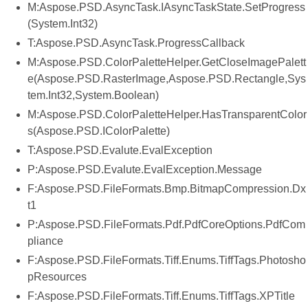
M:Aspose.PSD.AsyncTask.IAsyncTaskState.SetProgress
(System.Int32)
T:Aspose.PSD.AsyncTask.ProgressCallback
M:Aspose.PSD.ColorPaletteHelper.GetCloseImagePalett
e(Aspose.PSD.RasterImage,Aspose.PSD.Rectangle,Sys
tem.Int32,System.Boolean)
M:Aspose.PSD.ColorPaletteHelper.HasTransparentColor
s(Aspose.PSD.IColorPalette)
T:Aspose.PSD.Evalute.EvalException
P:Aspose.PSD.Evalute.EvalException.Message
F:Aspose.PSD.FileFormats.Bmp.BitmapCompression.Dx
t1
P:Aspose.PSD.FileFormats.Pdf.PdfCoreOptions.PdfCom
pliance
F:Aspose.PSD.FileFormats.Tiff.Enums.TiffTags.Photosho
pResources
F:Aspose.PSD.FileFormats.Tiff.Enums.TiffTags.XPTitle