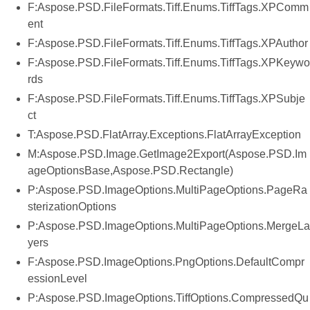
F:Aspose.PSD.FileFormats.Tiff.Enums.TiffTags.XPComm
ent
F:Aspose.PSD.FileFormats.Tiff.Enums.TiffTags.XPAuthor
F:Aspose.PSD.FileFormats.Tiff.Enums.TiffTags.XPKeywo
rds
F:Aspose.PSD.FileFormats.Tiff.Enums.TiffTags.XPSubje
ct
T:Aspose.PSD.FlatArray.Exceptions.FlatArrayException
M:Aspose.PSD.Image.GetImage2Export(Aspose.PSD.Im
ageOptionsBase,Aspose.PSD.Rectangle)
P:Aspose.PSD.ImageOptions.MultiPageOptions.PageRa
sterizationOptions
P:Aspose.PSD.ImageOptions.MultiPageOptions.MergeLa
yers
F:Aspose.PSD.ImageOptions.PngOptions.DefaultCompr
essionLevel
P:Aspose.PSD.ImageOptions.TiffOptions.CompressedQu