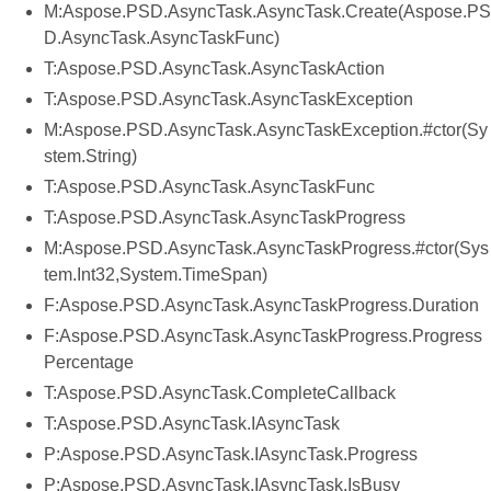
M:Aspose.PSD.AsyncTask.AsyncTask.Create(Aspose.PS
D.AsyncTask.AsyncTaskFunc)
T:Aspose.PSD.AsyncTask.AsyncTaskAction
T:Aspose.PSD.AsyncTask.AsyncTaskException
M:Aspose.PSD.AsyncTask.AsyncTaskException.#ctor(Sy
stem.String)
T:Aspose.PSD.AsyncTask.AsyncTaskFunc
T:Aspose.PSD.AsyncTask.AsyncTaskProgress
M:Aspose.PSD.AsyncTask.AsyncTaskProgress.#ctor(Sys
tem.Int32,System.TimeSpan)
F:Aspose.PSD.AsyncTask.AsyncTaskProgress.Duration
F:Aspose.PSD.AsyncTask.AsyncTaskProgress.Progress
Percentage
T:Aspose.PSD.AsyncTask.CompleteCallback
T:Aspose.PSD.AsyncTask.IAsyncTask
P:Aspose.PSD.AsyncTask.IAsyncTask.Progress
P:Aspose.PSD.AsyncTask.IAsyncTask.IsBusy