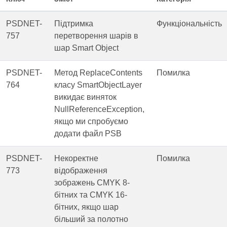
PSDNET-
Підтримка
Функціональність
757
перетворення шарів в
шар Smart Object
PSDNET-
Метод ReplaceContents
Помилка
764
класу SmartObjectLayer
викидає виняток
NullReferenceException,
якщо ми спробуємо
додати файл PSB
PSDNET-
Некоректне
Помилка
773
відображення
зображень CMYK 8-
бітних та CMYK 16-
бітних, якщо шар
більший за полотно