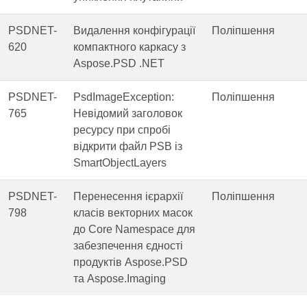
PSDNET-
Видалення конфігурації
Поліпшення
620
компактного каркасу з
Aspose.PSD .NET
PSDNET-
PsdImageException:
Поліпшення
765
Невідомий заголовок
ресурсу при спробі
відкрити файл PSB із
SmartObjectLayers
PSDNET-
Перенесення ієрархії
Поліпшення
798
класів векторних масок
до Core Namespace для
забезпечення єдності
продуктів Aspose.PSD
та Aspose.Imaging