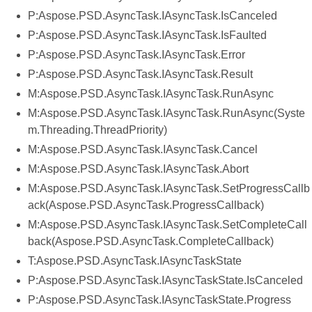
P:Aspose.PSD.AsyncTask.IAsyncTask.IsCanceled
P:Aspose.PSD.AsyncTask.IAsyncTask.IsFaulted
P:Aspose.PSD.AsyncTask.IAsyncTask.Error
P:Aspose.PSD.AsyncTask.IAsyncTask.Result
M:Aspose.PSD.AsyncTask.IAsyncTask.RunAsync
M:Aspose.PSD.AsyncTask.IAsyncTask.RunAsync(Syste
m.Threading.ThreadPriority)
M:Aspose.PSD.AsyncTask.IAsyncTask.Cancel
M:Aspose.PSD.AsyncTask.IAsyncTask.Abort
M:Aspose.PSD.AsyncTask.IAsyncTask.SetProgressCallb
ack(Aspose.PSD.AsyncTask.ProgressCallback)
M:Aspose.PSD.AsyncTask.IAsyncTask.SetCompleteCall
back(Aspose.PSD.AsyncTask.CompleteCallback)
T:Aspose.PSD.AsyncTask.IAsyncTaskState
P:Aspose.PSD.AsyncTask.IAsyncTaskState.IsCanceled
P:Aspose.PSD.AsyncTask.IAsyncTaskState.Progress