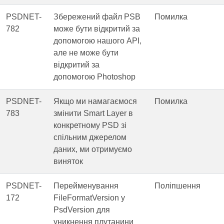
PSDNET-
Збережений файл PSB
Помилка
782
може бути відкритий за
допомогою нашого API,
але не може бути
відкритий за
допомогою Photoshop
PSDNET-
Якщо ми намагаємося
Помилка
783
змінити Smart Layer в
конкретному PSD зі
спільним джерелом
даних, ми отримуємо
виняток
PSDNET-
Перейменування
Поліпшення
172
FileFormatVersion у
PsdVersion для
уникнення плутанини