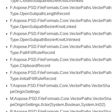
Type.ClosedSubpathBezierKnotUnlinked
F:Aspose.PSD.FileFormats.Core.VectorPaths.VectorPath
Type.OpenSubpathLengthRecord
F:Aspose.PSD.FileFormats.Core.VectorPaths.VectorPath
Type.OpenSubpathBezierKnotLinked
F:Aspose.PSD.FileFormats.Core.VectorPaths.VectorPath
Type.OpenSubpathBezierKnotUnlinked
F:Aspose.PSD.FileFormats.Core.VectorPaths.VectorPath
Type.PathFillRuleRecord
F:Aspose.PSD.FileFormats.Core.VectorPaths.VectorPath
Type.ClipboardRecord
F:Aspose.PSD.FileFormats.Core.VectorPaths.VectorPath
Type.InitialFillRuleRecord
T:Aspose.PSD.FileFormats.Core.VectorPaths.VectorSha
peOriginSettings
M:Aspose.PSD.FileFormats.Core.VectorPaths.VectorSha
peOriginSettings.#ctor(System.Boolean,System.Int32)
P:Aspose.PSD.FileFormats.Core.VectorPaths.VectorSha