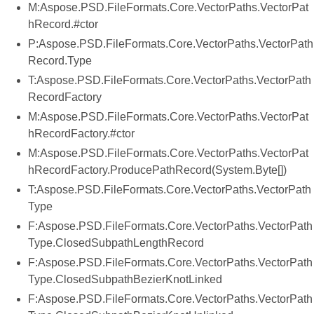
M:Aspose.PSD.FileFormats.Core.VectorPaths.VectorPat
hRecord.#ctor
P:Aspose.PSD.FileFormats.Core.VectorPaths.VectorPath
Record.Type
T:Aspose.PSD.FileFormats.Core.VectorPaths.VectorPath
RecordFactory
M:Aspose.PSD.FileFormats.Core.VectorPaths.VectorPat
hRecordFactory.#ctor
M:Aspose.PSD.FileFormats.Core.VectorPaths.VectorPat
hRecordFactory.ProducePathRecord(System.Byte[])
T:Aspose.PSD.FileFormats.Core.VectorPaths.VectorPath
Type
F:Aspose.PSD.FileFormats.Core.VectorPaths.VectorPath
Type.ClosedSubpathLengthRecord
F:Aspose.PSD.FileFormats.Core.VectorPaths.VectorPath
Type.ClosedSubpathBezierKnotLinked
F:Aspose.PSD.FileFormats.Core.VectorPaths.VectorPath