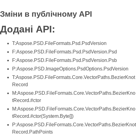
Зміни в публічному API
Додані API:
T:Aspose.PSD.FileFormats.Psd.PsdVersion
F:Aspose.PSD.FileFormats.Psd.PsdVersion.Psd
F:Aspose.PSD.FileFormats.Psd.PsdVersion.Psb
P:Aspose.PSD.ImageOptions.PsdOptions.PsdVersion
T:Aspose.PSD.FileFormats.Core.VectorPaths.BezierKnot
Record
M:Aspose.PSD.FileFormats.Core.VectorPaths.BezierKno
tRecord.#ctor
M:Aspose.PSD.FileFormats.Core.VectorPaths.BezierKno
tRecord.#ctor(System.Byte[])
P:Aspose.PSD.FileFormats.Core.VectorPaths.BezierKnot
Record.PathPoints