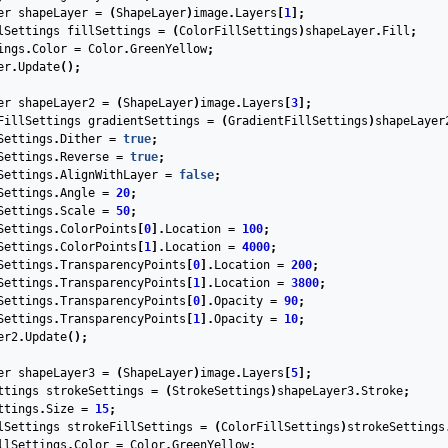
er
shapeLayer
=
(
ShapeLayer
)
image
.
Layers
[
1
];
lSettings
fillSettings
=
(
ColorFillSettings
)
shapeLayer
.
Fill
;
ings
.
Color
=
Color
.
GreenYellow
;
er
.
Update
();
er
shapeLayer2
=
(
ShapeLayer
)
image
.
Layers
[
3
];
FillSettings
gradientSettings
=
(
GradientFillSettings
)
shapeLayer
Settings
.
Dither
=
true
;
Settings
.
Reverse
=
true
;
Settings
.
AlignWithLayer
=
false
;
Settings
.
Angle
=
20
;
Settings
.
Scale
=
50
;
Settings
.
ColorPoints
[
0
].
Location
=
100
;
Settings
.
ColorPoints
[
1
].
Location
=
4000
;
Settings
.
TransparencyPoints
[
0
].
Location
=
200
;
Settings
.
TransparencyPoints
[
1
].
Location
=
3800
;
Settings
.
TransparencyPoints
[
0
].
Opacity
=
90
;
Settings
.
TransparencyPoints
[
1
].
Opacity
=
10
;
er2
.
Update
();
er
shapeLayer3
=
(
ShapeLayer
)
image
.
Layers
[
5
];
ttings
strokeSettings
=
(
StrokeSettings
)
shapeLayer3
.
Stroke
;
ttings
.
Size
=
15
;
lSettings
strokeFillSettings
=
(
ColorFillSettings
)
strokeSettings
llSettings
.
Color
=
Color
.
GreenYellow
;