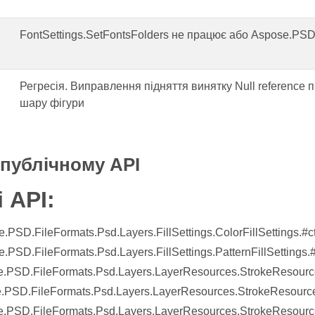
FontSettings.SetFontsFolders не працює або Aspose.P
Регресія. Виправлення підняття винятку Null reference
шару фігури
 публічному API
 API:
.PSD.FileFormats.Psd.Layers.FillSettings.ColorFillSettings.#c
.PSD.FileFormats.Psd.Layers.FillSettings.PatternFillSettings.#
.PSD.FileFormats.Psd.Layers.LayerResources.StrokeResource
.PSD.FileFormats.Psd.Layers.LayerResources.StrokeResource
.PSD.FileFormats.Psd.Layers.LayerResources.StrokeResource