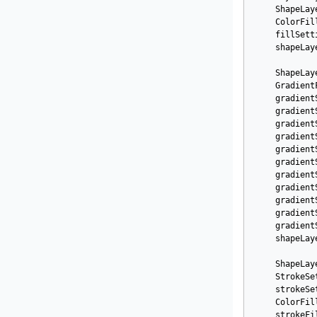
ShapeLay
ColorFil
fillSett
shapeLay
ShapeLay
Gradient
gradient
gradient
gradient
gradient
gradient
gradient
gradient
gradient
gradient
gradient
gradient
shapeLay
ShapeLay
StrokeSe
strokeSe
ColorFil
strokeFi