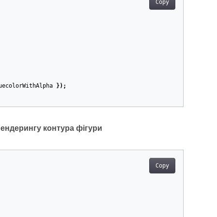
Copy
uecolorWithAlpha
});
рендерингу контура фігури
Copy