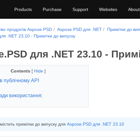
Products
Purchase
Support
Websites
About
тво продуктів Aspose.PSD
Aspose.PSD для .NET
Примітки до ви
ля .NET 23.10 - Примітки до випуску
.PSD для .NET 23.10 - Прим
Contents
[
Hide
]
в публічному API
ади використання:
 містить примітки до випуску для
Aspose.PSD для .NET 23.10