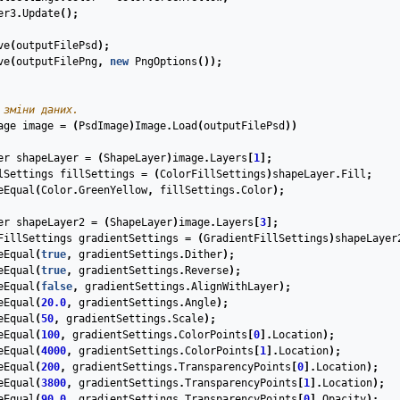
er3
.
Update
();
ve
(
outputFilePsd
);
ve
(
outputFilePng
,
new
PngOptions
());
 зміни даних.
age
image
=
(
PsdImage
)
Image
.
Load
(
outputFilePsd
))
er
shapeLayer
=
(
ShapeLayer
)
image
.
Layers
[
1
];
lSettings
fillSettings
=
(
ColorFillSettings
)
shapeLayer
.
Fill
;
eEqual
(
Color
.
GreenYellow
,
fillSettings
.
Color
);
er
shapeLayer2
=
(
ShapeLayer
)
image
.
Layers
[
3
];
FillSettings
gradientSettings
=
(
GradientFillSettings
)
shapeLayer
eEqual
(
true
,
gradientSettings
.
Dither
);
eEqual
(
true
,
gradientSettings
.
Reverse
);
eEqual
(
false
,
gradientSettings
.
AlignWithLayer
);
eEqual
(
20.0
,
gradientSettings
.
Angle
);
eEqual
(
50
,
gradientSettings
.
Scale
);
eEqual
(
100
,
gradientSettings
.
ColorPoints
[
0
].
Location
);
eEqual
(
4000
,
gradientSettings
.
ColorPoints
[
1
].
Location
);
eEqual
(
200
,
gradientSettings
.
TransparencyPoints
[
0
].
Location
);
eEqual
(
3800
,
gradientSettings
.
TransparencyPoints
[
1
].
Location
);
eEqual
(
90.0
,
gradientSettings
.
TransparencyPoints
[
0
].
Opacity
);