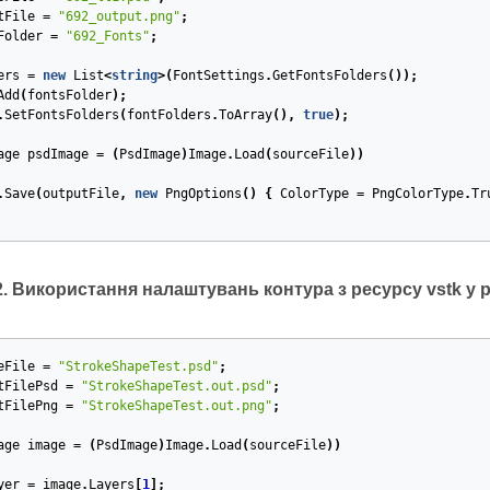
tFile
=
"692_output.png"
;
Folder
=
"692_Fonts"
;
ers
=
new
List
<
string
>(
FontSettings
.
GetFontsFolders
());
Add
(
fontsFolder
);
.
SetFontsFolders
(
fontFolders
.
ToArray
(),
true
);
age
psdImage
=
(
PsdImage
)
Image
.
Load
(
sourceFile
))
.
Save
(
outputFile
,
new
PngOptions
()
{
ColorType
=
PngColorType
.
Tr
 Використання налаштувань контура з ресурсу vstk у 
eFile
=
"StrokeShapeTest.psd"
;
tFilePsd
=
"StrokeShapeTest.out.psd"
;
tFilePng
=
"StrokeShapeTest.out.png"
;
age
image
=
(
PsdImage
)
Image
.
Load
(
sourceFile
))
yer
=
image
.
Layers
[
1
];