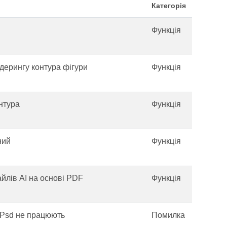
Категорія
Функція
дерингу контура фігури
Функція
нтура
Функція
ний
Функція
йлів AI на основі PDF
Функція
у Psd не працюють
Помилка