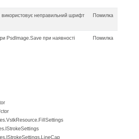
SD використовує неправильний шрифт
Помилка
 при PsdImage.Save при наявності
Помилка
tor
ctor
s.VstkResource.FillSettings
s.IStrokeSettings
s.IStrokeSettings.LineCap