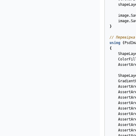
shapeLay
image
.
Sa
image
.
Sa
}
// Перевірка
using
(
PsdIm
{
ShapeLay
ColorFil
AssertAr
ShapeLay
Gradient
AssertAr
AssertAr
AssertAr
AssertAr
AssertAr
AssertAr
AssertAr
AssertAr
AssertAr
AssertAr