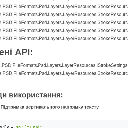
.PSD.FileFormats.Psd.Layers.LayerResources.StrokeResource
.PSD.FileFormats.Psd.Layers.LayerResources.StrokeResource
.PSD.FileFormats.Psd.Layers.LayerResources.StrokeResource
.PSD.FileFormats.Psd.Layers.LayerResources.StrokeResources
.PSD.FileFormats.Psd.Layers.LayerResources.StrokeResource
ні API:
.PSD.FileFormats.Psd.Layers.LayerResources.IStrokeSettings
.PSD.FileFormats.Psd.Layers.LayerResources.StrokeResourc
и використання:
 Підтримка вертикального напрямку тексту
eFile
=
"692_lt1.psd"
;