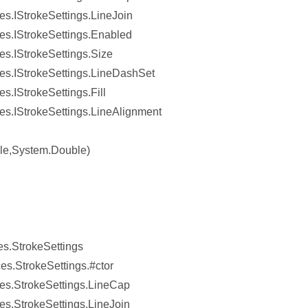
.IStrokeSettings.LineJoin
s.IStrokeSettings.Enabled
s.IStrokeSettings.Size
s.IStrokeSettings.LineDashSet
.IStrokeSettings.Fill
s.IStrokeSettings.LineAlignment
le,System.Double)
s.StrokeSettings
s.StrokeSettings.#ctor
s.StrokeSettings.LineCap
s.StrokeSettings.LineJoin