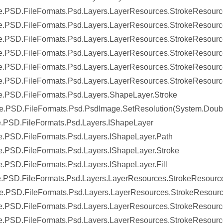
.PSD.FileFormats.Psd.Layers.LayerResources.StrokeResources
.PSD.FileFormats.Psd.Layers.LayerResources.StrokeResource
.PSD.FileFormats.Psd.Layers.LayerResources.StrokeResource
.PSD.FileFormats.Psd.Layers.LayerResources.StrokeResource
.PSD.FileFormats.Psd.Layers.LayerResources.StrokeResources
.PSD.FileFormats.Psd.Layers.LayerResources.StrokeResource
.PSD.FileFormats.Psd.Layers.ShapeLayer.Stroke
.PSD.FileFormats.Psd.PsdImage.SetResolution(System.Doub
.PSD.FileFormats.Psd.Layers.IShapeLayer
.PSD.FileFormats.Psd.Layers.IShapeLayer.Path
.PSD.FileFormats.Psd.Layers.IShapeLayer.Stroke
.PSD.FileFormats.Psd.Layers.IShapeLayer.Fill
.PSD.FileFormats.Psd.Layers.LayerResources.StrokeResource
.PSD.FileFormats.Psd.Layers.LayerResources.StrokeResource
.PSD.FileFormats.Psd.Layers.LayerResources.StrokeResource
.PSD.FileFormats.Psd.Layers.LayerResources.StrokeResource