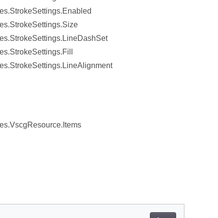
s.StrokeSettings.Enabled
s.StrokeSettings.Size
s.StrokeSettings.LineDashSet
.StrokeSettings.Fill
s.StrokeSettings.LineAlignment
es.VscgResource.Items