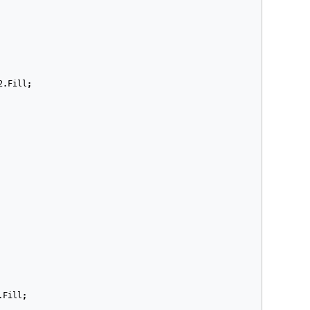
2
.
Fill
;
.
Fill
;