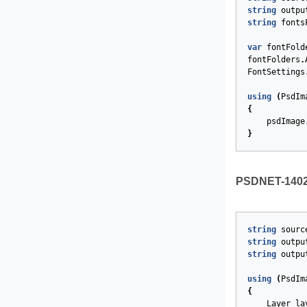
string
outpu
string
fonts
var
fontFold
fontFolders
.
FontSettings
using
(
PsdIm
{
psdImage
}
PSDNET-1402.
string
sourc
string
outpu
string
outpu
using
(
PsdIm
{
Layer
la