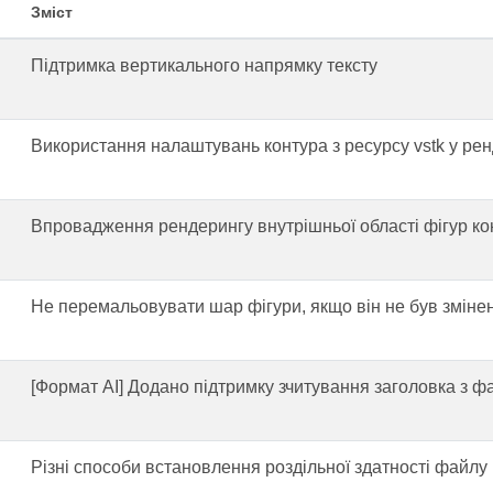
Зміст
Підтримка вертикального напрямку тексту
Використання налаштувань контура з ресурсу vstk у рен
Впровадження рендерингу внутрішньої області фігур ко
Не перемальовувати шар фігури, якщо він не був зміне
[Формат AI] Додано підтримку зчитування заголовка з фа
Різні способи встановлення роздільної здатності файл