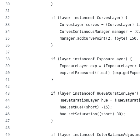
                }
                if (layer instanceof CurvesLayer) {
                    CurvesLayer curves = (CurvesLayer) l
                    CurvesContinuousManager manager = (C
                    manager.addCurvePoint(2, (byte) 150,
                }
                if (layer instanceof ExposureLayer) {
                    ExposureLayer exp = (ExposureLayer) 
                    exp.setExposure((float) (exp.getExpo
                }
                if (layer instanceof HueSaturationLayer)
                    HueSaturationLayer hue = (HueSaturat
                    hue.setHue((short) -15);
                    hue.setSaturation((short) 30);
                }
                if (layer instanceof ColorBalanceAdjustm