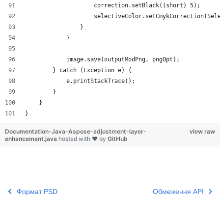
                    correction.setBlack((short) 5);
                    selectiveColor.setCmykCorrection(Sel
                }
            }
            image.save(outputModPng, pngOpt);
        } catch (Exception e) {
            e.printStackTrace();
        }
    }
}
Documentation-Java-Aspose-adjustment-layer-
view raw
enhancement.java
hosted with ❤ by
GitHub
Формат PSD
Обмеження API