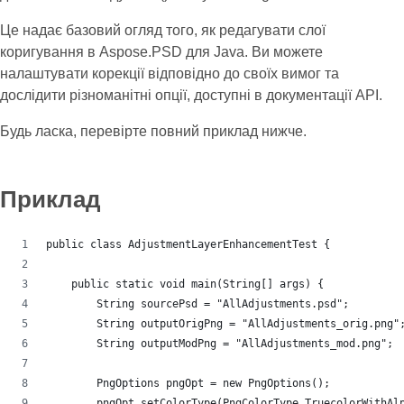
Це надає базовий огляд того, як редагувати слої
коригування в Aspose.PSD для Java. Ви можете
налаштувати корекції відповідно до своїх вимог та
дослідити різноманітні опції, доступні в документації API.
Будь ласка, перевірте повний приклад нижче.
Приклад
public class AdjustmentLayerEnhancementTest {
    public static void main(String[] args) {
        String sourcePsd = "AllAdjustments.psd";
        String outputOrigPng = "AllAdjustments_orig.png"
        String outputModPng = "AllAdjustments_mod.png";
        PngOptions pngOpt = new PngOptions();
        pngOpt.setColorType(PngColorType.TruecolorWithAl