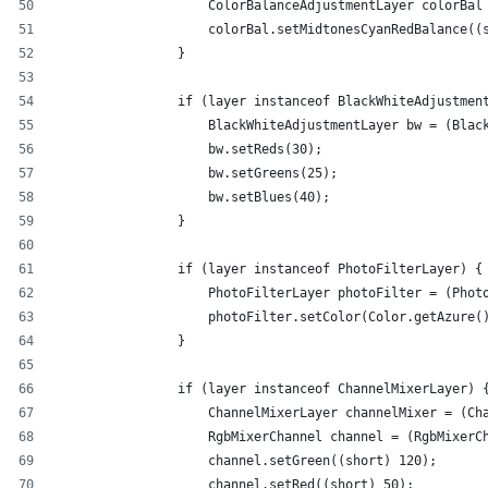
                    ColorBalanceAdjustmentLayer colorBal
                    colorBal.setMidtonesCyanRedBalance((
                }
                if (layer instanceof BlackWhiteAdjustmen
                    BlackWhiteAdjustmentLayer bw = (Blac
                    bw.setReds(30);
                    bw.setGreens(25);
                    bw.setBlues(40);
                }
                if (layer instanceof PhotoFilterLayer) {
                    PhotoFilterLayer photoFilter = (Phot
                    photoFilter.setColor(Color.getAzure(
                }
                if (layer instanceof ChannelMixerLayer) 
                    ChannelMixerLayer channelMixer = (Ch
                    RgbMixerChannel channel = (RgbMixerC
                    channel.setGreen((short) 120);
                    channel.setRed((short) 50);