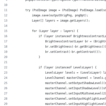
        try (PsdImage image = (PsdImage) PsdImage.load(s
            image.save(outputOrigPng, pngOpt);
            Layer[] layers = image.getLayers();
            for (Layer layer : layers) {
                if (layer instanceof BrightnessContrastL
                    BrightnessContrastLayer br = (Bright
                    br.setBrightness(-br.getBrightness()
                    br.setContrast(-br.getContrast());
                }
                if (layer instanceof LevelsLayer) {
                    LevelsLayer levels = (LevelsLayer) l
                    LevelChannel masterChannel = levels.
                    masterChannel.setOutputShadowLevel((
                    masterChannel.setInputShadowLevel((s
                    masterChannel.setInputMidtoneLevel(2
                    masterChannel.setOutputHighlightLeve
                    masterChannel.setInputHighlightLevel