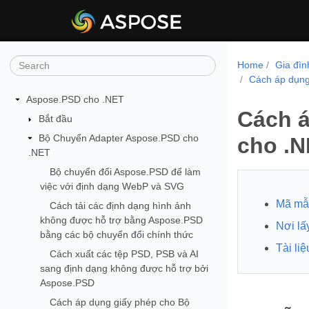
Home
Gia đì
Cách áp dụng
Aspose.PSD cho .NET
Cách á
Bắt đầu
Bộ Chuyển Adapter Aspose.PSD cho
cho .
.NET
Bộ chuyển đổi Aspose.PSD để làm
việc với định dạng WebP và SVG
Mã mẫu
Cách tải các định dạng hình ảnh
không được hỗ trợ bằng Aspose.PSD
Nơi lấ
bằng các bộ chuyển đổi chính thức
Tài li
Cách xuất các tệp PSD, PSB và AI
sang định dạng không được hỗ trợ bởi
Aspose.PSD
Cách áp dụng giấy phép cho Bộ