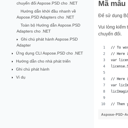
Mã mẫu 
chuyển đổi Aspose.PSD cho .NET
Hướng dẫn khởi đầu nhanh về
Để sử dụng Bộ
Aspose.PSD Adapters cho .NET
Toàn bộ Hướng dẫn Aspose.PSD
Vui lòng kiểm
Adapters cho .NET
chuyển đổi.
Ghi chú phát hành Aspose.PSD
Adapter
// To wo
Ứng dụng CLI Aspose.PSD cho .NET
// Here 
var lice
Hướng dẫn cho nhà phát triển
license.
Ghi chú phát hành
Ví dụ
// Here 
var licI
licImagi
// Then 
Aspose-PSD-Ad