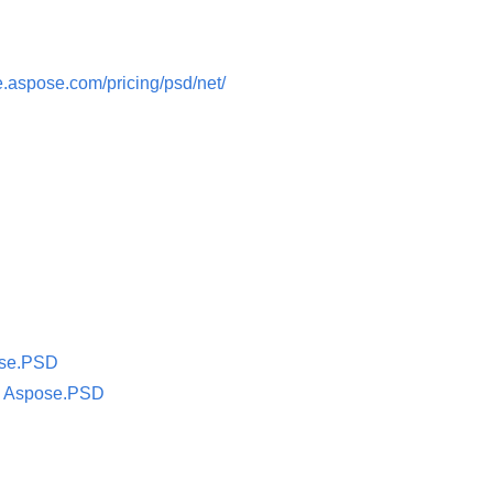
e.aspose.com/pricing/psd/net/
ose.PSD
a Aspose.PSD