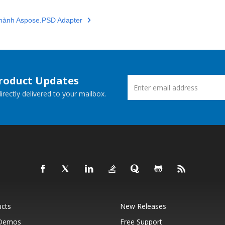
 hành Aspose.PSD Adapter
Product Updates
rectly delivered to your mailbox.
ucts
New Releases
 Demos
Free Support