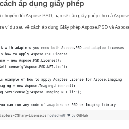
cách áp dụng giấy phép
 chuyển đổi Aspose.PSD, bạn sẽ cần giấy phép cho cả Aspose
 tra ví dụ sau về cách áp dụng Giấy phép Aspose.PSD và Aspo
rk with adapters you need both Aspose.PSD and adaptee Licenses
is how to apply Aspose.PSD License
nse = new Aspose.PSD.License();
SetLicense(@"Aspose.PSD.NET.lic");
is example of how to apply Adaptee License for Aspose.Imaging
maging = new Aspose.Imaging.License();
ng.SetLicense(@"Aspose.Imaging.NET.lic");
you can run any code of adapters or PSD or Imaging library
apters-CSharp-License.cs
hosted with ❤ by
GitHub