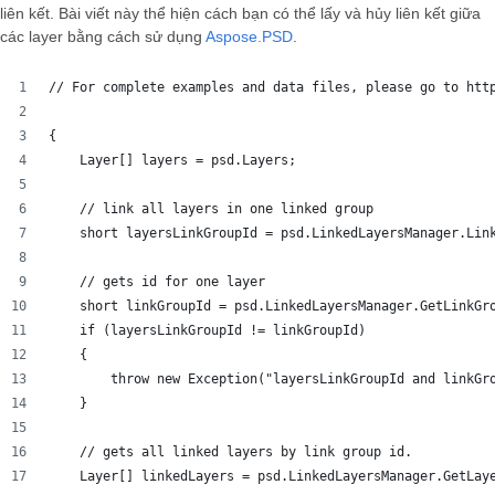
liên kết. Bài viết này thể hiện cách bạn có thể lấy và hủy liên kết giữa
các layer bằng cách sử dụng
Aspose.PSD
.
// For complete examples and data files, please go to htt
{
    Layer[] layers = psd.Layers;
    // link all layers in one linked group
    short layersLinkGroupId = psd.LinkedLayersManager.Lin
    // gets id for one layer
    short linkGroupId = psd.LinkedLayersManager.GetLinkGr
    if (layersLinkGroupId != linkGroupId)
    {
        throw new Exception("layersLinkGroupId and linkGr
    }
    // gets all linked layers by link group id.
    Layer[] linkedLayers = psd.LinkedLayersManager.GetLay