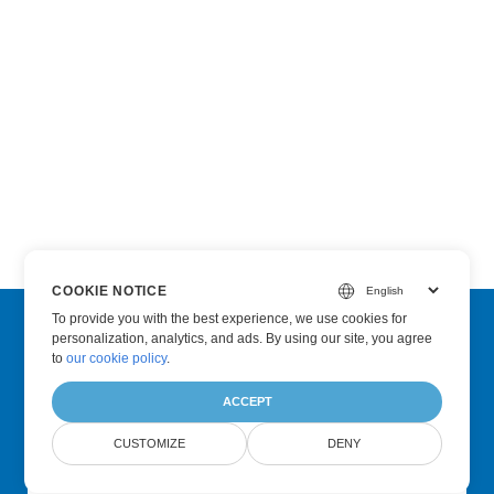
COOKIE NOTICE
To provide you with the best experience, we use cookies for
personalization, analytics, and ads. By using our site, you agree
Subscribe to Aspose Product Updates
to
our cookie policy
.
Get monthly newsletters & offers directly delivered to your
ACCEPT
mailbox.
CUSTOMIZE
DENY