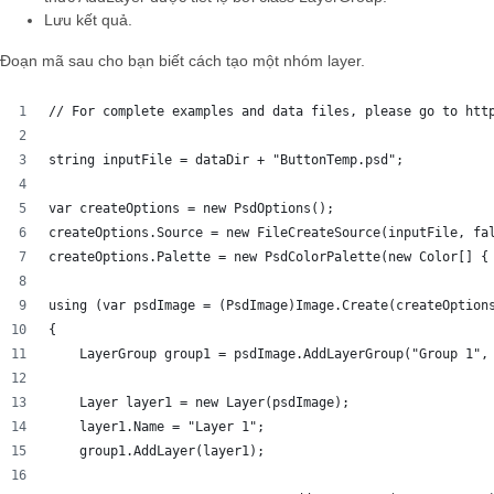
Lưu kết quả.
Đoạn mã sau cho bạn biết cách tạo một nhóm layer.
// For complete examples and data files, please go to htt
string inputFile = dataDir + "ButtonTemp.psd";
var createOptions = new PsdOptions();
createOptions.Source = new FileCreateSource(inputFile, fa
createOptions.Palette = new PsdColorPalette(new Color[] {
using (var psdImage = (PsdImage)Image.Create(createOption
{
    LayerGroup group1 = psdImage.AddLayerGroup("Group 1",
    Layer layer1 = new Layer(psdImage);
    layer1.Name = "Layer 1";
    group1.AddLayer(layer1);