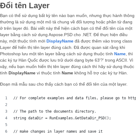
Đổi tên Layer
Bạn có thể sử dụng bất kỳ tên nào bạn muốn, nhưng thực hành thông
thường là sử dụng một mô tả chung về đối tượng hoặc phần tử đang
ở trên layer đó. Bài viết này thể hiện cách bạn có thể đổi tên của một
layer bằng cách sử dụng Aspose.PSD cho .NET. Để thực hiện điều
này, một thuộc tính mới
DisplayName
đã được thêm vào trong class
Layer để hiển thị tên layer đúng cách. Đã được quan sát rằng khi
Photoshop lưu một tên layer bằng cách sử dụng thuộc tính
Name
, thì
các ký tự Hàn Quốc được lưu trữ dưới dạng byte 63'?' trong ASCII. Vì
vậy, nếu bạn muốn hiển thị tên layer đúng cách thì hãy sử dụng thuộc
tính
DisplayName
vì thuộc tính
Name
không hỗ trợ các ký tự Hàn.
Đoạn mã mẫu sau cho thấy cách bạn có thể đổi tên của một layer.
// For complete examples and data files, please go to htt
// The path to the documents directory.
string dataDir = RunExamples.GetDataDir_PSD();
// make changes in layer names and save it