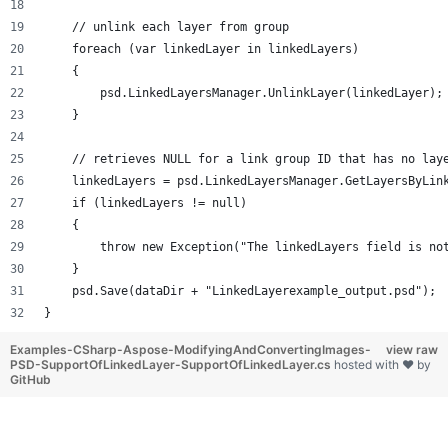
    // unlink each layer from group
    foreach (var linkedLayer in linkedLayers)
    {
        psd.LinkedLayersManager.UnlinkLayer(linkedLayer);
    }
    // retrieves NULL for a link group ID that has no lay
    linkedLayers = psd.LinkedLayersManager.GetLayersByLin
    if (linkedLayers != null)
    {
        throw new Exception("The linkedLayers field is no
    }
    psd.Save(dataDir + "LinkedLayerexample_output.psd");
}
Examples-CSharp-Aspose-ModifyingAndConvertingImages-
view raw
PSD-SupportOfLinkedLayer-SupportOfLinkedLayer.cs
hosted with ❤ by
GitHub