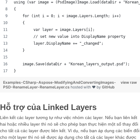
using (var image = (PsdImage)Image.Load(dataDir + "Korean
{
    for (int i = 0; i < image.Layers.Length; i++)
    {
         var layer = image.Layers[i];
         // set new value into DisplayName property
         layer.DisplayName += "_changed";
    }
    image.Save(dataDir + "Korean_layers_output.psd");
}
Examples-CSharp-Aspose-ModifyingAndConvertingImages-
view raw
PSD-RenameLayer-RenameLayer.cs
hosted with ❤ by
GitHub
Hỗ trợ của Linked Layers
Liên kết các layer tương tự như việc nhóm các layer. Nếu bạn liên kết
hai hoặc nhiều layer thì nó sẽ cho phép bạn thực hiện một số thay đổi
cho tất cả các layer được liên kết. Ví dụ, nếu bạn áp dụng các biến đổi
cho một layer thì nó sẽ được áp dụng cho tất cả các layer khác được