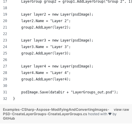
    LayerGroup group2 = group1.AddLayerGroup("Group 2", 1
    Layer layer2 = new Layer(psdImage);
    layer2.Name = "Layer 2";
    group2.AddLayer(layer2);
    Layer layer3 = new Layer(psdImage);
    layer3.Name = "Layer 3";
    group2.AddLayer(layer3);
    Layer layer4 = new Layer(psdImage);
    layer4.Name = "Layer 4";
    group1.AddLayer(layer4);
    psdImage.Save(dataDir + "LayerGroups_out.psd");
}
Examples-CSharp-Aspose-ModifyingAndConvertingImages-
view raw
PSD-CreateLayerGroups-CreateLayerGroups.cs
hosted with ❤ by
GitHub