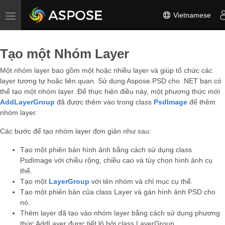
Vietnamese
Toggle navigation
Tạo một Nhóm Layer
Một nhóm layer bao gồm một hoặc nhiều layer và giúp tổ chức các
layer tương tự hoặc liên quan. Sử dụng Aspose.PSD cho .NET bạn có
thể tạo một nhóm layer. Để thực hiện điều này, một phương thức mới
AddLayerGroup
đã được thêm vào trong class
PsdImage
để thêm
nhóm layer.
Các bước để tạo nhóm layer đơn giản như sau:
Tạo một phiên bản hình ảnh bằng cách sử dụng class
PsdImage với chiều rộng, chiều cao và tùy chọn hình ảnh cụ
thể.
Tạo một
LayerGroup
với tên nhóm và chỉ mục cụ thể.
Tạo một phiên bản của class Layer và gán hình ảnh PSD cho
nó.
Thêm layer đã tạo vào nhóm layer bằng cách sử dụng phương
thức AddLayer được tiết lộ bởi class LayerGroup.