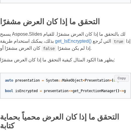
التحقق ما إذا كان العرض مشفرًا
يسمح Aspose.Slides لك بالتحقق ما إذا كان العرض مشفرًا. للقيام
إذا
التي تُرجع
get_IsEncrypted()
بذلك، يمكنك استخدام طريقة
true
إذا لم يكن مشفرًا.
كان العرض مشفرًا أو
false
يظهر هذا الكود المثال كيفية التحقق ما إذا كان العرض مشفرًا:
Copy
auto
presentation
=
System
::
MakeObject
<
Presentation
>
(
u
"pres.p
bool
isEncrypted
=
presentation
->
get_ProtectionManager
()
->
get
التحقق ما إذا كان العرض محمياً بحماية
كتابة