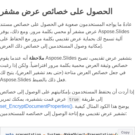
الحصول على خصائص عرض مشفر
عادةً ما يواجه المستخدمون صعوبة في الحصول على خصائص مستند
عرض مشفر أو محمي بكلمة مرور. ومع ذلك، يوفر Aspose.Slides
آلية تسمح لك بحماية عرض تقديمي بكلمة مرور مع الحفاظ على
إمكانية وصول المستخدمين إلى خصائص ذلك العرض.
ملاحظة
أنه عندما يقوم Aspose.Slides بتشفير عرض تقديمي، تصبح
خصائص وثيقة العرض محمية بكلمة مرور افتراضياً. ولكن إذا رغبت
في جعل خصائص العرض متاحة (حتى بعد تشفير العرض)، يتيح لك
Aspose.Slides فعل ذلك بالضبط.
إذا أردت أن يحتفظ المستخدمون بإمكانيتهم على الوصول إلى خصائص
إلى طريقة
عرض قمت بتشفيره، يمكنك تمرير
true
. يوضح هذا الكود المثال كيفية
set_EncryptDocumentProperties()
تشفير عرض تقديمي مع إتاحة الوصول إلى خصائصه للمستخدمين:
Copy
auto
presentation
=
System
::
MakeObject
<
Presentation
>
(
u
"pres.p