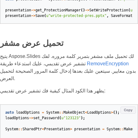
presentation
->
get_ProtectionManager
()
->
SetWriteProtection
(
u
"1
presentation
->
Save
(
u
"write-protected-pres.pptx"
,
SaveFormat
::
تحميل عرض مشفر
يتيح Aspose.Slides لك تحميل ملف مشفر بتمرير كلمة مروره. لفك
RemoveEncryption
تشفير عرض تقديمي، عليك استدعاء طريقة
بدون معايير. سيتعين عليك بعدها إدخال كلمة المرور الصحيحة لتحميل
العرض.
يظهر هذا الكود المثال كيفية فك تشفير عرض تقديمي:
Copy
auto
loadOptions
=
System
::
MakeObject
<
LoadOptions
>
();
loadOptions
->
set_Password
(
u
"123123"
);
System
::
SharedPtr
<
Presentation
>
presentation
=
System
::
MakeOb