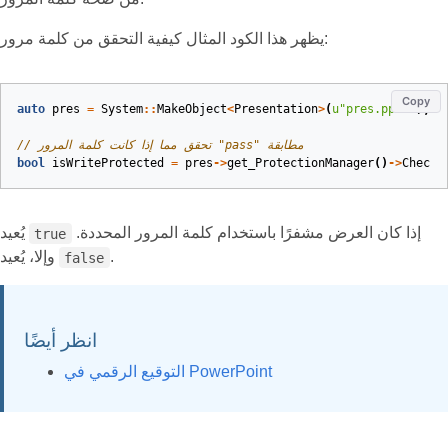
يظهر هذا الكود المثال كيفية التحقق من كلمة مرور:
Copy
auto
pres
=
System
::
MakeObject
<
Presentation
>
(
u
"pres.pptx"
);
// تحقق مما إذا كانت كلمة المرور "pass" مطابقة
bool
isWriteProtected
=
pres
->
get_ProtectionManager
()
->
CheckW
إذا كان العرض مشفرًا باستخدام كلمة المرور المحددة.
يُعيد
true
.
وإلا، يُعيد
false
انظر أيضًا
التوقيع الرقمي في PowerPoint