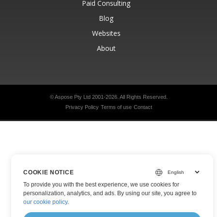
Paid Consulting
Blog
Websites
About
© Aspose Pty Ltd 2001-2026.
All Rights Reserved.
Privacy Policy
Terms of use
Contact
COOKIE NOTICE
To provide you with the best experience, we use cookies for
personalization, analytics, and ads. By using our site, you agree to
our cookie policy
.