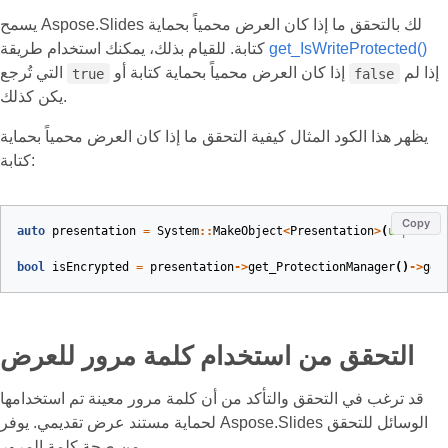
يسمح Aspose.Slides لك بالتحقق ما إذا كان العرض محمياً بحماية
get_IsWriteProtected()
كتابة. للقيام بذلك، يمكنك استخدام طريقة
إذا لم
إذا كان العرض محمياً بحماية كتابة أو
التي تُرجع
true
false
يكن كذلك.
يظهر هذا الكود المثال كيفية التحقق ما إذا كان العرض محمياً بحماية
كتابة:
Copy
auto
presentation
=
System
::
MakeObject
<
Presentation
>
(
u
"pres.p
bool
isEncrypted
=
presentation
->
get_ProtectionManager
()
->
get
التحقق من استخدام كلمة مرور للعرض
قد ترغب في التحقق والتأكد من أن كلمة مرور معينة تم استخدامها
لحماية مستند عرض تقديمي. يوفر Aspose.Slides الوسائل للتحقق
من صحة كلمة المرور.