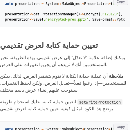
Copy
auto
presentation
=
System
::
MakeObject
<
Presentation
>
(
u
"pres.p
presentation
->
get_ProtectionManager
()
->
Encrypt
(
u
"123123"
);
presentation
->
Save
(
u
"encrypted-pres.pptx"
,
SaveFormat
::
Pptx
);
تعيين حماية كتابة لعرض تقديمي
يمكنك إضافة علامة “لا تعدّل” إلى عرض تقديمي. بهذه الطريقة، تخبر
المستخدمين أنك لا تريدهم أن يجريوا تغييرات على العرض.
ملاحظة
أن عملية حماية الكتابة لا تقوم بتشفير العرض. لذلك، يمكن
للمستخدمين—إذا رغبوا فعلاً—تعديل العرض، ولكن لحفظ التغييرات،
سيتوجب عليهم إنشاء عرض باسم مختلف.
.
لتعيين حماية كتابة، عليك استخدام طريقة
setWriteProtection
يوضح هذا الكود المثال كيفية تعيين حماية كتابة لعرض تقديمي:
Copy
auto
presentation
=
System
::
MakeObject
<
Presentation
>
(
u
"pres.p