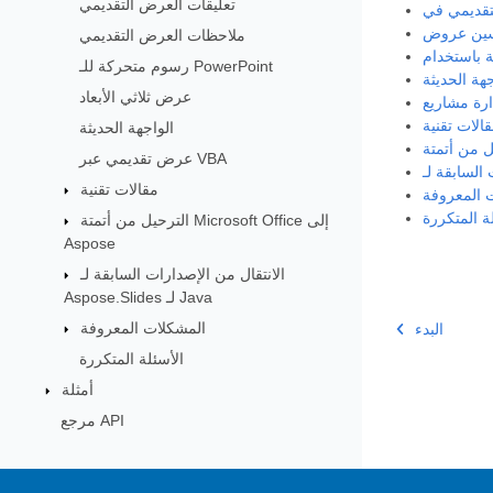
تعليقات العرض التقديمي
ملاحظات العرض التقديمي
رسوم متحركة للـ PowerPoint
هة الحديثة
عرض ثلاثي الأبعاد
الات تقنية
الواجهة الحديثة
عرض تقديمي عبر VBA
مقالات تقنية
 المعروفة
ة المتكررة
الترحيل من أتمتة Microsoft Office إلى
Aspose
الانتقال من الإصدارات السابقة لـ
Aspose.Slides لـ Java
المشكلات المعروفة
البدء
الأسئلة المتكررة
أمثلة
مرجع API