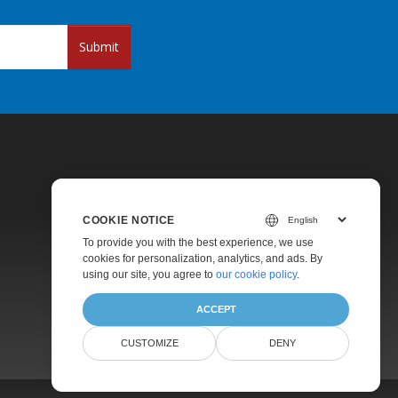
Submit
COOKIE NOTICE
To provide you with the best experience, we use
Pricing
cookies for personalization, analytics, and ads. By
using our site, you agree to
our cookie policy
.
Paid Support
ACCEPT
About
CUSTOMIZE
DENY