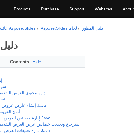
Products
Purchase
Support
Websites
About
دليل المطور
Aspose.Slides لجافا
عائلة منتجات Aspose.Slides
دليل
Contents
[
Hide
]
إد
شري
إدارة محتوى العرض التقديم
تصم
إنشاء عارض عروض تقديمية في Java
أمان العروض
إدارة خصائص العرض التقديمي في Java
استرجاع وتحديث خصائص عرض العرض التقديم
إدارة تعليقات العرض التقديمي في Java