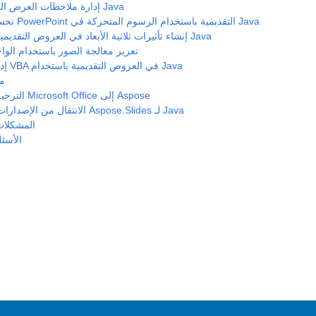
إدارة ملاحظات العرض التقديمي في Java
تحسين عروض PowerPoint التقديمية باستخدام الرسوم المتحركة في Java
إنشاء تأثيرات ثلاثية الأبعاد في العروض التقديمية باستخدام Java
تعزيز معالجة الصور باستخدام الواج
إدارة مشاريع VBA في العروض التقديمية باستخدام Java
مق
الترحيل من أتمتة Microsoft Office إلى Aspose
الانتقال من الإصدارات السابقة لـ Aspose.Slides لـ Java
المشكلات
الأسئل