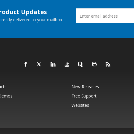
Product Updates
rectly delivered to your mailbox.
ucts
New Releases
 Demos
Free Support
Websites