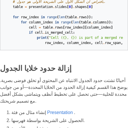
# بافتراض أن الشكل الأول على الشريحة الأولى هو جدول.
table
=
presentation
.
slides
[
0
]
.
shapes
[
0
]
for
row_index
in
range
(
len
(
table
.
rows
)):
for
column_index
in
range
(
len
(
table
.
columns
)):
cell
=
table
.
rows
[
row_index
][
column_index
]
if
cell
.
is_merged_cell
:
print
(
"Cell ({}, {}) is part of a merged regi
row_index
,
column_index
,
cell
.
row_span
,
c
إزالة حدود خلايا الجدول
أحيانًا تشتت حدود الجدول الانتباه عن المحتوى أو تخلق فوضى بصرية.
يوضح هذا القسم كيفية إزالة الحدود من الخلايا المحددة—أو من جوانب
محددة للخلية—حتى تحصل على تخطيط أنظف ويتماشى بشكل أفضل
مع تصميم شريحتك.
.
Presentation
إنشاء مثال من فئة
الحصول على الشريحة بواسطة فهرسها.