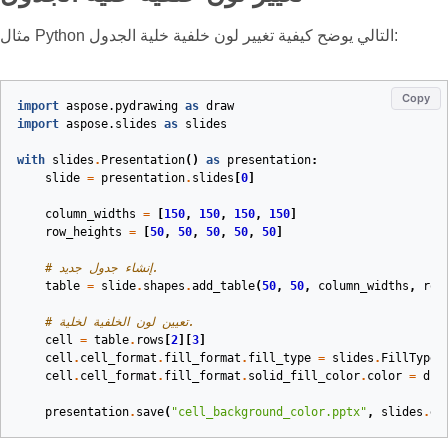
مثال Python التالي يوضح كيفية تغيير لون خلفية خلية الجدول:
Copy
import
aspose.pydrawing
as
draw
import
aspose.slides
as
slides
with
slides
.
Presentation
()
as
presentation
:
slide
=
presentation
.
slides
[
0
]
column_widths
=
[
150
,
150
,
150
,
150
]
row_heights
=
[
50
,
50
,
50
,
50
,
50
]
# إنشاء جدول جديد.
table
=
slide
.
shapes
.
add_table
(
50
,
50
,
column_widths
,
row
# تعيين لون الخلفية لخلية.
cell
=
table
.
rows
[
2
][
3
]
cell
.
cell_format
.
fill_format
.
fill_type
=
slides
.
FillType
.
cell
.
cell_format
.
fill_format
.
solid_fill_color
.
color
=
dra
presentation
.
save
(
"cell_background_color.pptx"
,
slides
.
ex