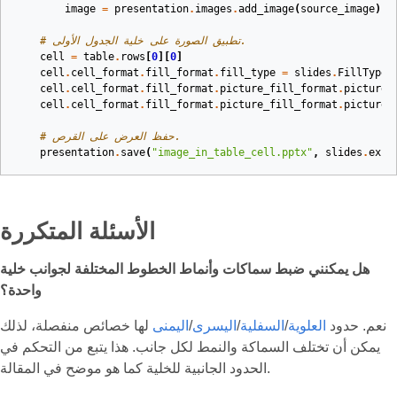
image
=
presentation
.
images
.
add_image
(
source_image
)
# تطبيق الصورة على خلية الجدول الأولى.
cell
=
table
.
rows
[
0
][
0
]
cell
.
cell_format
.
fill_format
.
fill_type
=
slides
.
FillType
.
cell
.
cell_format
.
fill_format
.
picture_fill_format
.
picture_
cell
.
cell_format
.
fill_format
.
picture_fill_format
.
picture
.
# حفظ العرض على القرص.
presentation
.
save
(
"image_in_table_cell.pptx"
,
slides
.
expo
الأسئلة المتكررة
هل يمكنني ضبط سماكات وأنماط الخطوط المختلفة لجوانب خلية
واحدة؟
نعم. حدود
العلوية
/
السفلية
/
اليسرى
/
اليمنى
لها خصائص منفصلة، لذلك
يمكن أن تختلف السماكة والنمط لكل جانب. هذا يتبع من التحكم في
الحدود الجانبية للخلية كما هو موضح في المقالة.