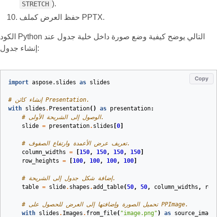
).
STRETCH
حفظ العرض كملف PPTX.
الكود Python التالي يوضح كيفية وضع صورة داخل خلية جدول عند
إنشاء جدول:
Copy
import
aspose.slides
as
slides
# إنشاء كائن Presentation.
with
slides
.
Presentation
()
as
presentation
:
# الوصول إلى الشريحة الأولى.
slide
=
presentation
.
slides
[
0
]
# تعريف عرض الأعمدة وارتفاع الصفوف.
column_widths
=
[
150
,
150
,
150
,
150
]
row_heights
=
[
100
,
100
,
100
,
100
]
# إضافة شكل جدول إلى الشريحة.
table
=
slide
.
shapes
.
add_table
(
50
,
50
,
column_widths
,
row
# تحميل الصورة وإضافتها إلى العرض للحصول على PPImage.
with
slides
.
Images
.
from_file
(
"image.png"
)
as
source_image