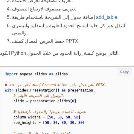
تعريف مصفوفة لعرض الأعمدة.
تعريف مصفوفة لارتفاع الصفوف.
.
add_table
إضافة جدول إلى الشريحة باستخدام طريقة
التنقل عبر كل خلية لمسح الحدود العلوية والسفلية واليسرى
واليمنى.
حفظ العرض المعدل كملف PPTX.
الكود Python التالي يوضح كيفية إزالة الحدود من خلايا الجدول:
Copy
import
aspose.slides
as
slides
# إنشاء كائن من فئة Presentation التي تمثل ملف PPTX.
with
slides
.
Presentation
()
as
presentation
:
# الوصول إلى الشريحة الأولى.
slide
=
presentation
.
slides
[
0
]
# تعريف الأعمدة بعرضها والصفوف بارتفاعها.
column_widths
=
[
50
,
50
,
50
,
50
]
row_heights
=
[
50
,
30
,
30
,
30
,
30
]
# إضافة شكل جدول إلى الشريحة.