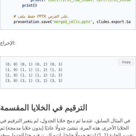
print
(
f
"
{cell.first_row_index, cell.first_column_
print
()
# حفظ ملف PPTX على القرص.
presentation
.
save
(
"merged_cells.pptx"
,
slides
.
export
.
Save
الإخراج:
Copy
(0, 0) (0, 1) (0, 2) (0, 3) 

(1, 0) (1, 1) (1, 2) (1, 3) 

(2, 0) (1, 1) (1, 2) (2, 3) 

الترقيم في الخلايا المقسمة
في المثال السابق، عندما تم دمج خلايا الجدول، لم يتغير الترقيم في
الخلايا الأخرى. هذه المرة، ننشئ جدولًا عاديًا (بدون خلايا مدمجة) ثم
نقسم الخلية (1, 1) لننتج جدولًا خاصًا. انتبه إلى ترقيم هذا الجدول—قد