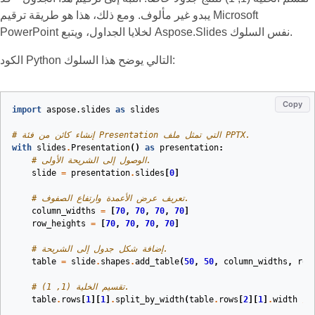
يبدو غير مألوف. ومع ذلك، هذا هو طريقة ترقيم Microsoft
PowerPoint لخلايا الجداول، ويتبع Aspose.Slides نفس السلوك.
الكود Python التالي يوضح هذا السلوك:
Copy
import
aspose.slides
as
slides
# إنشاء كائن من فئة Presentation التي تمثل ملف PPTX.
with
slides
.
Presentation
()
as
presentation
:
# الوصول إلى الشريحة الأولى.
slide
=
presentation
.
slides
[
0
]
# تعريف عرض الأعمدة وارتفاع الصفوف.
column_widths
=
[
70
,
70
,
70
,
70
]
row_heights
=
[
70
,
70
,
70
,
70
]
# إضافة شكل جدول إلى الشريحة.
table
=
slide
.
shapes
.
add_table
(
50
,
50
,
column_widths
,
row
# تقسيم الخلية (1, 1).
table
.
rows
[
1
][
1
]
.
split_by_width
(
table
.
rows
[
2
][
1
]
.
width
/