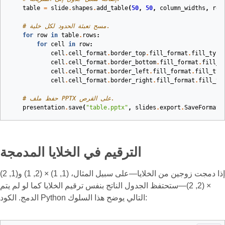
table
=
slide
.
shapes
.
add_table
(
50
,
50
,
column_widths
,
row
# مسح تعبئة الحدود لكل خلية.
for
row
in
table
.
rows
:
for
cell
in
row
:
cell
.
cell_format
.
border_top
.
fill_format
.
fill_type
cell
.
cell_format
.
border_bottom
.
fill_format
.
fill_t
cell
.
cell_format
.
border_left
.
fill_format
.
fill_typ
cell
.
cell_format
.
border_right
.
fill_format
.
fill_ty
# حفظ ملف PPTX على القرص.
presentation
.
save
(
"table.pptx"
,
slides
.
export
.
SaveFormat
.
الترقيم في الخلايا المدمجة
إذا دمجت زوجين من الخلايا—على سبيل المثال، (1, 1) × (2, 1) و(1, 2)
× (2, 2)—ستحتفظ الجدول الناتج بنفس ترقيم الخلايا كما لو لم يتم
الدمج. الكود Python التالي يوضح هذا السلوك: