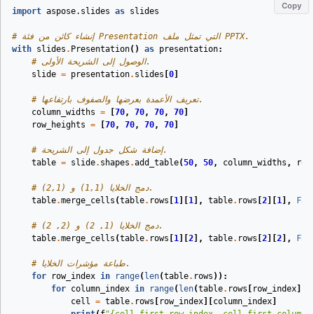
Copy
import
aspose.slides
as
slides
# إنشاء كائن من فئة Presentation التي تمثل ملف PPTX.
with
slides
.
Presentation
()
as
presentation
:
# الوصول إلى الشريحة الأولى.
slide
=
presentation
.
slides
[
0
]
# تعريف الأعمدة بعرضها والصفوف بارتفاعها.
column_widths
=
[
70
,
70
,
70
,
70
]
row_heights
=
[
70
,
70
,
70
,
70
]
# إضافة شكل جدول إلى الشريحة.
table
=
slide
.
shapes
.
add_table
(
50
,
50
,
column_widths
,
row
# دمج الخلايا (1,1) و (2,1).
table
.
merge_cells
(
table
.
rows
[
1
][
1
],
table
.
rows
[
2
][
1
],
Fal
# دمج الخلايا (1, 2) و (2, 2).
table
.
merge_cells
(
table
.
rows
[
1
][
2
],
table
.
rows
[
2
][
2
],
Fal
# طباعة مؤشرات الخلايا.
for
row_index
in
range
(
len
(
table
.
rows
)):
for
column_index
in
range
(
len
(
table
.
rows
[
row_index
]))
cell
=
table
.
rows
[
row_index
][
column_index
]