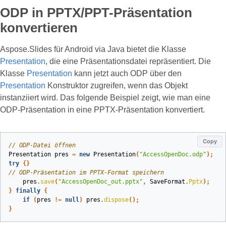
ODP in PPTX/PPT-Präsentation
konvertieren
Aspose.Slides für Android via Java bietet die Klasse
Presentation
, die eine Präsentationsdatei repräsentiert. Die
Klasse
Presentation
kann jetzt auch ODP über den
Presentation
Konstruktor zugreifen, wenn das Objekt
instanziiert wird. Das folgende Beispiel zeigt, wie man eine
ODP‑Präsentation in eine PPTX‑Präsentation konvertiert.
Copy
// ODP-Datei öffnen
Presentation
pres
=
new
Presentation
(
"AccessOpenDoc.odp"
);
try
{}
// ODP-Präsentation im PPTX-Format speichern
pres
.
save
(
"AccessOpenDoc_out.pptx"
,
SaveFormat
.
Pptx
);
}
finally
{
if
(
pres
!=
null
)
pres
.
dispose
();
}