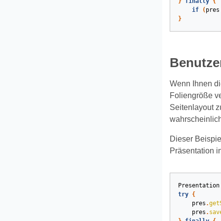
}
finally
{
if
(
pres
}
Benutzer
Wenn Ihnen die
Foliengröße ve
Seitenlayout z
wahrscheinlich
Dieser Beispie
Präsentation i
Presentation
try
{
pres
.
get
pres
.
sav