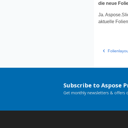
die neue Fol
Ja. Aspose.Sli
aktuelle Folie
Folienlayo
Subscribe to Aspose 
Get monthly newsletters & offers di