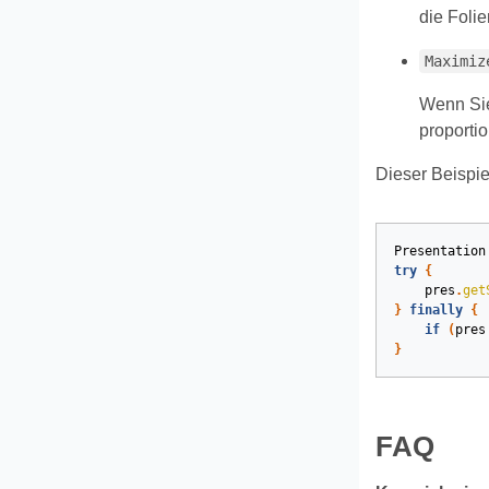
die Foli
Maximiz
Wenn Sie
proporti
Dieser Beispie
Presentation
try
{
pres
.
get
}
finally
{
if
(
pres
}
FAQ