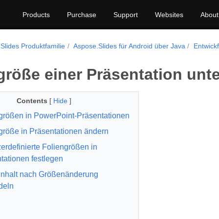
Products
Purchase
Support
Websites
About
Slides Produktfamilie
Aspose.Slides für Android über Java
Entwick
größe einer Präsentation unt
Contents
[
Hide
]
größen in PowerPoint-Präsentationen
größe in Präsentationen ändern
erdefinierte Foliengrößen in
tationen festlegen
inhalt nach Größenänderung
deln