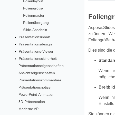
Folienlayout
Foliengröße
Folieng
Folienmaster
Folienübergang
Aspose.Slides 
Slide-Abschnitt
zu ändern. Wen
Präsentationsinhalt
Foliengröße bz
Präsentationsdesign
Dies sind die 
Präsentations-Viewer
Präsentationssicherheit
Standard
Präsentationseigenschaften
Wenn Ihre
Ansichtseigenschaften
mögliche
Präsentationskommentare
Breitbil
Präsentationsnotizen
PowerPoint-Animation
Wenn Ihr
3D-Präsentation
Einstell
Moderne API
Sie können nic