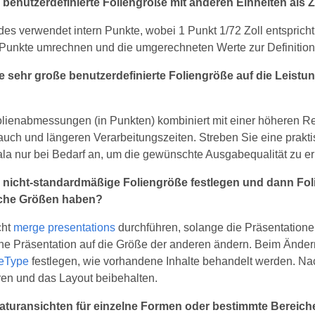
benutzerdefinierte Foliengröße mit anderen Einheiten als Zol
des verwendet intern Punkte, wobei 1 Punkt 1/72 Zoll entspricht
 Punkte umrechnen und die umgerechneten Werte zur Definition
ne sehr große benutzerdefinierte Foliengröße auf die Leis
olienabmessungen (in Punkten) kombiniert mit einer höheren R
uch und längeren Verarbeitungszeiten. Streben Sie eine prakt
a nur bei Bedarf an, um die gewünschte Ausgabequalität zu er
e nicht‑standardmäßige Foliengröße festlegen und dann Fo
iche Größen haben?
cht
merge presentations
durchführen, solange die Präsentatione
ne Präsentation auf die Größe der anderen ändern. Beim Änder
leType
festlegen, wie vorhandene Inhalte behandelt werden. N
n und das Layout beibehalten.
aturansichten für einzelne Formen oder bestimmte Bereiche