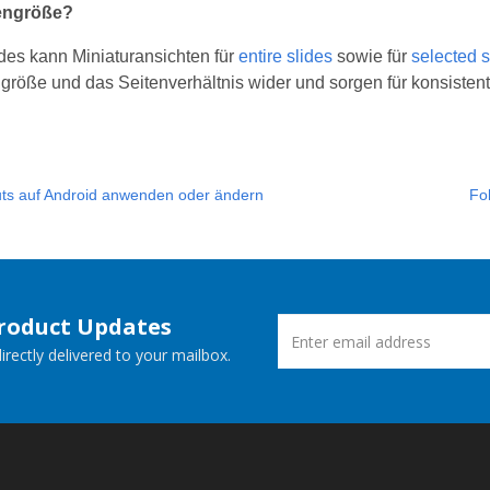
iengröße?
des kann Miniaturansichten für
entire slides
sowie für
selected 
ngröße und das Seitenverhältnis wider und sorgen für konsisten
uts auf Android anwenden oder ändern
Fo
Product Updates
rectly delivered to your mailbox.