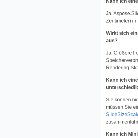
Kann ich eine 
Ja. Aspose.Sli
Zentimeter) in
Wirkt sich ei
aus?
Ja. Größere F
Speicherverbra
Rendering‑Skal
Kann ich ein
unterschiedl
Sie können ni
müssen Sie ei
SlideSizeSca
zusammenführe
Kann ich Mini