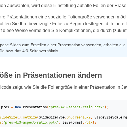
ion auswählen, wird diese Einstellung auf alle Folien der Präs
hre Präsentationen eine spezielle Foliengröße verwenden möchte
ollten Sie Ihre bevorzugte Folie zu Beginn festlegen, d. h. bere
f diese Weise vermeiden Sie Komplikationen, die durch (zukün
ose.Slides zum Erstellen einer Präsentation verwenden, erhalten alle 
e bzw. das 4:3‑Seitenverhältnis.
öße in Präsentationen ändern
lcode zeigt, wie Sie die Foliengröße in einer Präsentation in J
pres
=
new
Presentation
(
"pres-4x3-aspect-ratio.pptx"
);
SlideSize
().
setSize
(
SlideSizeType
.
OnScreen16x9
,
SlideSizeScaleTy
e
(
"pres-4x3-aspect-ratio.pptx"
,
SaveFormat
.
Pptx
);