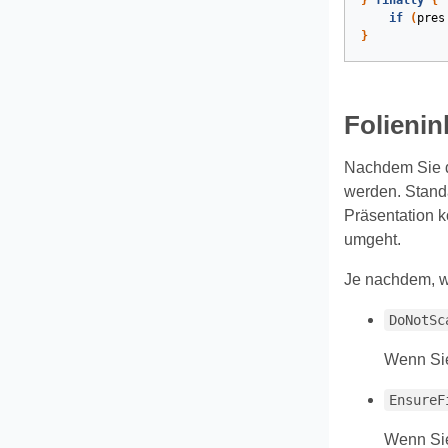
}
finally
{
if
(
pres
}
Folieni
Nachdem Sie di
werden. Stand
Präsentation k
umgeht.
Je nachdem, w
DoNotSc
Wenn Sie
EnsureF
Wenn Sie 