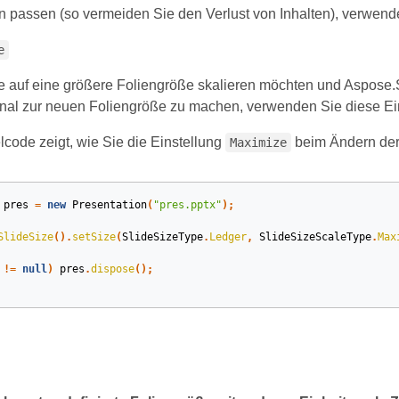
en passen (so vermeiden Sie den Verlust von Inhalten), verwend
e
 auf eine größere Foliengröße skalieren möchten und Aspose.Sl
onal zur neuen Foliengröße zu machen, verwenden Sie diese Ein
lcode zeigt, wie Sie die Einstellung
beim Ändern der
Maximize
pres
=
new
Presentation
(
"pres.pptx"
);
SlideSize
().
setSize
(
SlideSizeType
.
Ledger
,
SlideSizeScaleType
.
Max
!=
null
)
pres
.
dispose
();