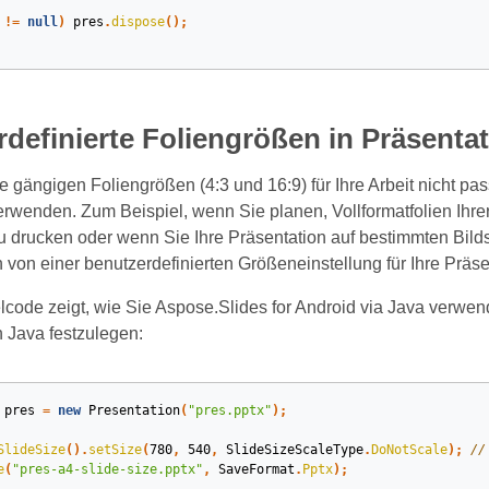
!=
null
)
pres
.
dispose
();
definierte Foliengrößen in Präsenta
 gängigen Foliengrößen (4:3 und 16:9) für Ihre Arbeit nicht pa
rwenden. Zum Beispiel, wenn Sie planen, Vollformatfolien Ihrer
u drucken oder wenn Sie Ihre Präsentation auf bestimmten Bild
 von einer benutzerdefinierten Größeneinstellung für Ihre Präse
lcode zeigt, wie Sie Aspose.Slides for Android via Java verwen
n Java festzulegen:
pres
=
new
Presentation
(
"pres.pptx"
);
SlideSize
().
setSize
(
780
,
540
,
SlideSizeScaleType
.
DoNotScale
);
//
e
(
"pres-a4-slide-size.pptx"
,
SaveFormat
.
Pptx
);