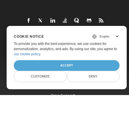
COOKIE NOTICE
Home
To provide you with the best experience, we use cookies for
personalization, analytics, and ads. By using our site, you agree to
Products
our cookie policy
.
New Releases
ACCEPT
Pricing
CUSTOMIZE
DENY
Docs
Live Demos
Free Support
Paid Support
Paid Consulting
Blog