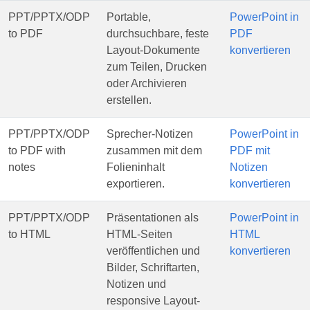
PPT/PPTX/ODP
Portable,
PowerPoint in
to PDF
durchsuchbare, feste
PDF
Layout-Dokumente
konvertieren
zum Teilen, Drucken
oder Archivieren
erstellen.
PPT/PPTX/ODP
Sprecher-Notizen
PowerPoint in
to PDF with
zusammen mit dem
PDF mit
notes
Folieninhalt
Notizen
exportieren.
konvertieren
PPT/PPTX/ODP
Präsentationen als
PowerPoint in
to HTML
HTML-Seiten
HTML
veröffentlichen und
konvertieren
Bilder, Schriftarten,
Notizen und
responsive Layout-