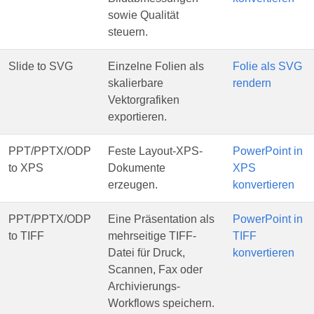
sowie Qualität
steuern.
Slide to SVG
Einzelne Folien als
Folie als SVG
skalierbare
rendern
Vektorgrafiken
exportieren.
PPT/PPTX/ODP
Feste Layout-XPS-
PowerPoint in
to XPS
Dokumente
XPS
erzeugen.
konvertieren
PPT/PPTX/ODP
Eine Präsentation als
PowerPoint in
to TIFF
mehrseitige TIFF-
TIFF
Datei für Druck,
konvertieren
Scannen, Fax oder
Archivierungs-
Workflows speichern.