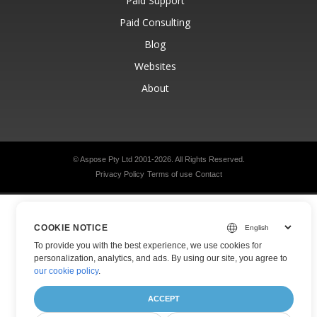
Paid Support
Paid Consulting
Blog
Websites
About
© Aspose Pty Ltd 2001-2026.
All Rights Reserved.
Privacy Policy
Terms of use
Contact
COOKIE NOTICE
To provide you with the best experience, we use cookies for
personalization, analytics, and ads. By using our site, you agree to
our cookie policy
.
ACCEPT