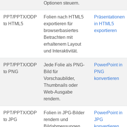
Optionen steuern.
PPT/PPTX/ODP
Folien nach HTML5
Präsentationen
to HTML5
exportieren für
in HTML5
browserbasiertes
exportieren
Betrachten mit
erhaltenem Layout
und Interaktivität.
PPT/PPTX/ODP
Jede Folie als PNG-
PowerPoint in
to PNG
Bild für
PNG
Vorschaubilder,
konvertieren
Thumbnails oder
Web-Ausgabe
rendern.
PPT/PPTX/ODP
Folien in JPG-Bilder
PowerPoint in
to JPG
rendern und
JPG
Bildabmessungen
konvertieren