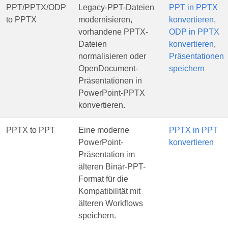
PPT/PPTX/ODP
Legacy-PPT-Dateien
PPT in PPTX
to PPTX
modernisieren,
konvertieren
,
vorhandene PPTX-
ODP in PPTX
Dateien
konvertieren
,
normalisieren oder
Präsentationen
OpenDocument-
speichern
Präsentationen in
PowerPoint-PPTX
konvertieren.
PPTX to PPT
Eine moderne
PPTX in PPT
PowerPoint-
konvertieren
Präsentation im
älteren Binär-PPT-
Format für die
Kompatibilität mit
älteren Workflows
speichern.