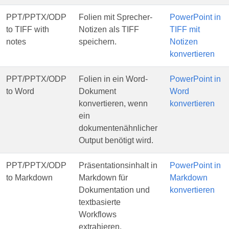
PPT/PPTX/ODP
Folien mit Sprecher-
PowerPoint in
to TIFF with
Notizen als TIFF
TIFF mit
notes
speichern.
Notizen
konvertieren
PPT/PPTX/ODP
Folien in ein Word-
PowerPoint in
to Word
Dokument
Word
konvertieren, wenn
konvertieren
ein
dokumentenähnlicher
Output benötigt wird.
PPT/PPTX/ODP
Präsentationsinhalt in
PowerPoint in
to Markdown
Markdown für
Markdown
Dokumentation und
konvertieren
textbasierte
Workflows
extrahieren.