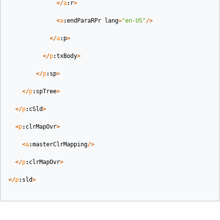
</
a
:
r
>
<
a
:
endParaRPr
lang
=
"en-US"
/>
</
a
:
p
>
</
p
:
txBody
>
</
p
:
sp
>
</
p
:
spTree
>
</
p
:
cSld
>
<
p
:
clrMapOvr
>
<
a
:
masterClrMapping
/>
</
p
:
clrMapOvr
>
</
p
:
sld
>