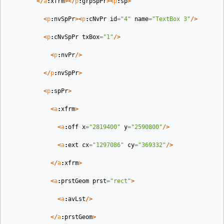
</
a
:
xfrm
></
p
:
grpSpPr
><
p
:
sp
>
<
p
:
nvSpPr
><
p
:
cNvPr
id
=
"4"
name
=
"TextBox 3"
/>
<
p
:
cNvSpPr
txBox
=
"1"
/>
<
p
:
nvPr
/>
</
p
:
nvSpPr
>
<
p
:
spPr
>
<
a
:
xfrm
>
<
a
:
off
x
=
"2819400"
y
=
"2590800"
/>
<
a
:
ext
cx
=
"1297086"
cy
=
"369332"
/>
</
a
:
xfrm
>
<
a
:
prstGeom
prst
=
"rect"
>
<
a
:
avLst
/>
</
a
:
prstGeom
>