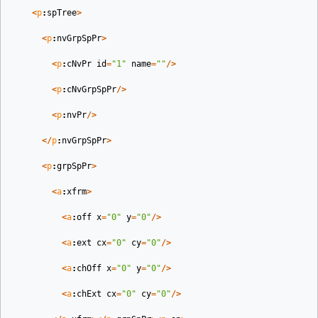
<
p
:
spTree
>
<
p
:
nvGrpSpPr
>
<
p
:
cNvPr
id
=
"1"
name
=
""
/>
<
p
:
cNvGrpSpPr
/>
<
p
:
nvPr
/>
</
p
:
nvGrpSpPr
>
<
p
:
grpSpPr
>
<
a
:
xfrm
>
<
a
:
off
x
=
"0"
y
=
"0"
/>
<
a
:
ext
cx
=
"0"
cy
=
"0"
/>
<
a
:
chOff
x
=
"0"
y
=
"0"
/>
<
a
:
chExt
cx
=
"0"
cy
=
"0"
/>