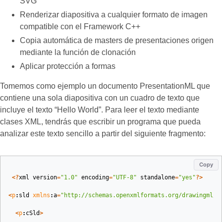
SVG
Renderizar diapositiva a cualquier formato de imagen
compatible con el Framework C++
Copia automática de masters de presentaciones origen
mediante la función de clonación
Aplicar protección a formas
Tomemos como ejemplo un documento PresentationML que
contiene una sola diapositiva con un cuadro de texto que
incluye el texto “Hello World”. Para leer el texto mediante
clases XML, tendrás que escribir un programa que pueda
analizar este texto sencillo a partir del siguiente fragmento:
Copy
<?
xml
version
=
"1.0"
encoding
=
"UTF-8"
standalone
=
"yes"
?>
<
p
:
sld
xmlns
:
a
=
"http://schemas.openxmlformats.org/drawingml/2
<
p
:
cSld
>