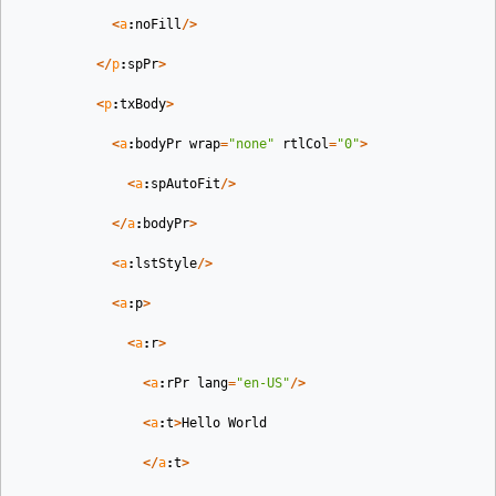
<
a
:
noFill
/>
</
p
:
spPr
>
<
p
:
txBody
>
<
a
:
bodyPr
wrap
=
"none"
rtlCol
=
"0"
>
<
a
:
spAutoFit
/>
</
a
:
bodyPr
>
<
a
:
lstStyle
/>
<
a
:
p
>
<
a
:
r
>
<
a
:
rPr
lang
=
"en-US"
/>
<
a
:
t
>
Hello
World
</
a
:
t
>