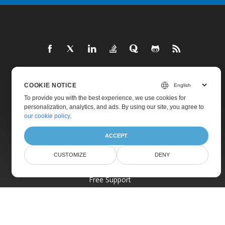
Home
COOKIE NOTICE
To provide you with the best experience, we use cookies for
Products
personalization, analytics, and ads. By using our site, you agree to
New Releases
our cookie policy
.
Pricing
ACCEPT
Docs
CUSTOMIZE
DENY
Live Demos
Free Support
Paid Support
Paid Consulting