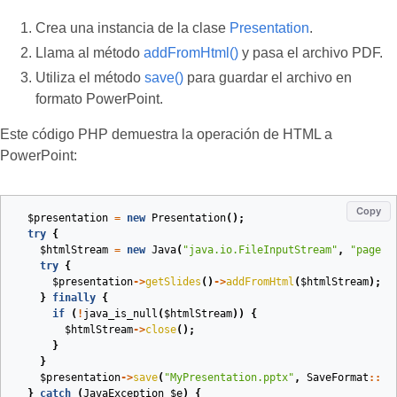
Crea una instancia de la clase
Presentation
.
Llama al método
addFromHtml()
y pasa el archivo PDF.
Utiliza el método
save()
para guardar el archivo en
formato PowerPoint.
Este código PHP demuestra la operación de HTML a
PowerPoint:
Copy
$presentation
=
new
Presentation
();
try
{
$htmlStream
=
new
Java
(
"java.io.FileInputStream"
,
"page.h
try
{
$presentation
->
getSlides
()
->
addFromHtml
(
$htmlStream
);
}
finally
{
if
(
!
java_is_null
(
$htmlStream
))
{
$htmlStream
->
close
();
}
}
$presentation
->
save
(
"MyPresentation.pptx"
,
SaveFormat
::
Pp
}
catch
(
JavaException
$e
)
{