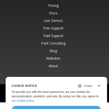
Pricing
Docs
Live Demos
Free Support
Paid Support
Paid Consulting
Blog
Websites
About
COOKIE NOTICE
© Aspose Pty Ltd 2001-2026.
All Rights Reserved.
To provide you with the best experience, we use cookies for
Privacy Policy
Terms of use
Contact
personalization, analytics, and ads. By using our site, you agree to
our cookie policy
.