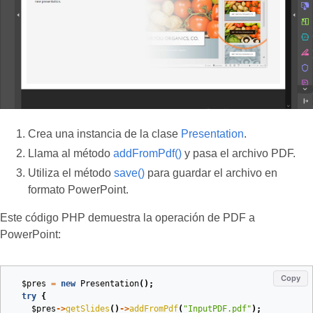
Crea una instancia de la clase
Presentation
.
Llama al método
addFromPdf()
y pasa el archivo PDF.
Utiliza el método
save()
para guardar el archivo en
formato PowerPoint.
Este código PHP demuestra la operación de PDF a
PowerPoint:
Copy
$pres
=
new
Presentation
();
try
{
$pres
->
getSlides
()
->
addFromPdf
(
"InputPDF.pdf"
);