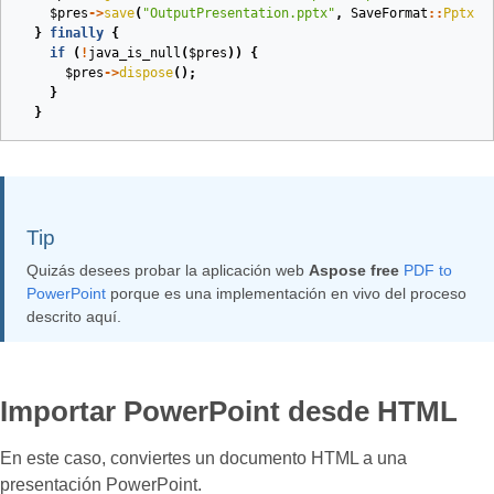
$pres
->
save
(
"OutputPresentation.pptx"
,
SaveFormat
::
Pptx
);
}
finally
{
if
(
!
java_is_null
(
$pres
))
{
$pres
->
dispose
();
}
}
Tip
Quizás desees probar la aplicación web
Aspose free
PDF to
PowerPoint
porque es una implementación en vivo del proceso
descrito aquí.
Importar PowerPoint desde HTML
En este caso, conviertes un documento HTML a una
presentación PowerPoint.