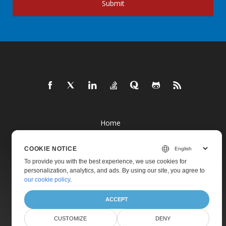
Submit
Home
Products
COOKIE NOTICE
New Releases
To provide you with the best experience, we use cookies for
Pricing
personalization, analytics, and ads. By using our site, you agree to
our cookie policy
.
Docs
ACCEPT
Live Demos
Free Support
CUSTOMIZE
DENY