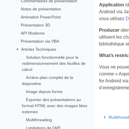
Commentaires de présentation
Application
id
Notes de présentation
Android via Jav
Animation PowerPoint
vous utilisez
D
Présentation 3D
Producer
iden
API Moderne
utilisent les 
Présentation via VBA
bibliothèque et
Articles Techniques
What’s restri
Solution fonctionnelle pour le
redimensionnement des feuilles de
Vous ne pouvez
calcul
comme « Aspos
Arrière-plan complet de la
for Android vi
diapositive
d’enregistremen
Image depuis forme
Exporter des présentations au
format HTML avec des images liées
externes
Multithrea
Multithreading
Limitations de l'API