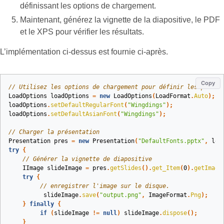
définissant les options de chargement.
Maintenant, générez la vignette de la diapositive, le PDF
et le XPS pour vérifier les résultats.
L’implémentation ci‑dessus est fournie ci‑après.
Copy
// Utilisez les options de chargement pour définir les police
LoadOptions
loadOptions
=
new
LoadOptions
(
LoadFormat
.
Auto
);
loadOptions
.
setDefaultRegularFont
(
"Wingdings"
);
loadOptions
.
setDefaultAsianFont
(
"Wingdings"
);
// Charger la présentation
Presentation
pres
=
new
Presentation
(
"DefaultFonts.pptx"
,
loa
try
{
// Générer la vignette de diapositive
IImage
slideImage
=
pres
.
getSlides
().
get_Item
(
0
).
getImage
try
{
// enregistrer l'image sur le disque.
slideImage
.
save
(
"output.png"
,
ImageFormat
.
Png
);
}
finally
{
if
(
slideImage
!=
null
)
slideImage
.
dispose
();
}