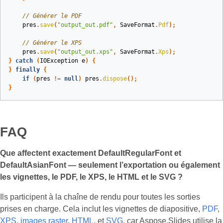
// Générer le PDF
pres
.
save
(
"output_out.pdf"
,
SaveFormat
.
Pdf
);
// Générer le XPS
pres
.
save
(
"output_out.xps"
,
SaveFormat
.
Xps
);
}
catch
(
IOException
e
)
{
}
finally
{
if
(
pres
!=
null
)
pres
.
dispose
();
}
FAQ
Que affectent exactement DefaultRegularFont et
DefaultAsianFont — seulement l’exportation ou également
les vignettes, le PDF, le XPS, le HTML et le SVG ?
Ils participent à la chaîne de rendu pour toutes les sorties
prises en charge. Cela inclut les vignettes de diapositive,
PDF
,
XPS
,
images raster
,
HTML
, et
SVG
, car Aspose.Slides utilise la