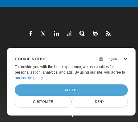
Home
COOKIE NOTICE
Products
To provide you with the best experience, we use cookies for
personalization, analytics, and ads. By using our site, you agree to
New Releases
our cookie policy
.
Pricing
ACCEPT
Docs
CUSTOMIZE
DENY
Live Demos
Free Support
Paid Support
Paid Consulting