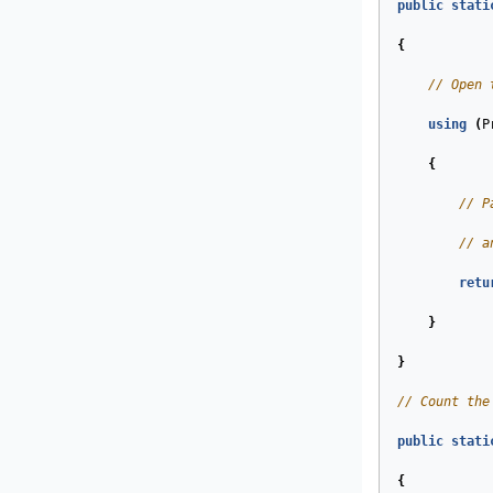
public
stati
{
// Open 
using
(
P
{
// P
// a
retu
}
}
// Count the
public
stati
{