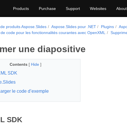
Products
Purchase
Support
Websites
About
 de produits Aspose.Slides
Aspose.Slides pour .NET
Plugins
Asp
de code pour les fonctionnalités courantes avec OpenXML
Supprime
mer une diapositive
Contents
[
Hide
]
XML SDK
.Slides
arger le code d’exemple
L SDK