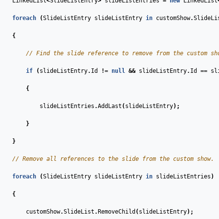
LinkedList
<
SlideListEntry
>
slideListEntries
=
new
LinkedList
foreach
(
SlideListEntry
slideListEntry
in
customShow
.
SlideLi
{
// Find the slide reference to remove from the custom sh
if
(
slideListEntry
.
Id
!=
null
&&
slideListEntry
.
Id
==
sl
{
slideListEntries
.
AddLast
(
slideListEntry
);
}
}
// Remove all references to the slide from the custom show.
foreach
(
SlideListEntry
slideListEntry
in
slideListEntries
)
{
customShow
.
SlideList
.
RemoveChild
(
slideListEntry
);