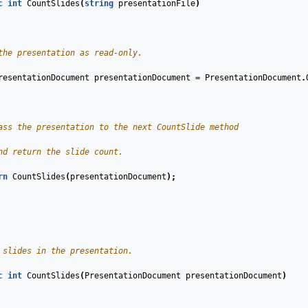
c
int
CountSlides
(
string
presentationFile
)
the presentation as read-only.
resentationDocument
presentationDocument
=
PresentationDocument
.
ass the presentation to the next CountSlide method
nd return the slide count.
rn
CountSlides
(
presentationDocument
);
 slides in the presentation.
c
int
CountSlides
(
PresentationDocument
presentationDocument
)