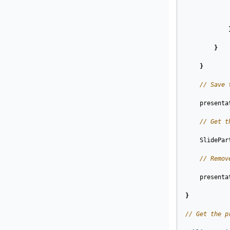
}
}
// Save 
presenta
// Get t
SlidePar
// Remov
presenta
}
// Get the p