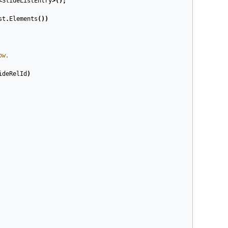
<
SlideListEntry
>();
st
.
Elements
())
ow.
ideRelId
)