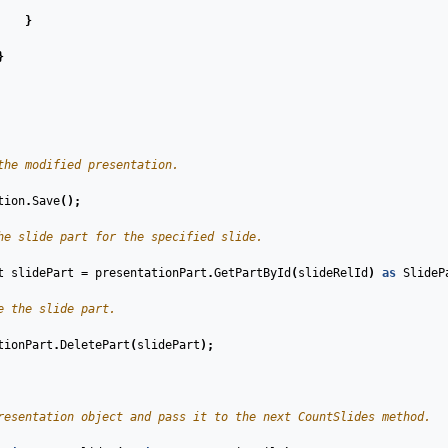
}
}
the modified presentation.
tion
.
Save
();
he slide part for the specified slide.
t
slidePart
=
presentationPart
.
GetPartById
(
slideRelId
)
as
SlideP
e the slide part.
tionPart
.
DeletePart
(
slidePart
);
resentation object and pass it to the next CountSlides method.