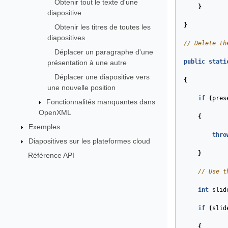
Obtenir tout le texte d'une
}
diapositive
}
Obtenir les titres de toutes les
diapositives
// Delete th
Déplacer un paragraphe d'une
public
stati
présentation à une autre
Déplacer une diapositive vers
{
une nouvelle position
if
(
pres
Fonctionnalités manquantes dans
OpenXML
{
Exemples
thro
Diapositives sur les plateformes cloud
}
Référence API
// Use t
int
slid
if
(
slid
{