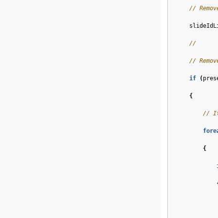
// Remov
slideIdL
//
// Remov
if
(
pres
{
// I
fore
{