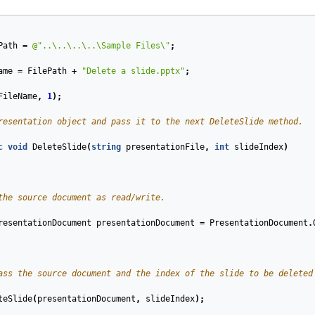
Path
=
@"..\..\..\..\Sample Files\"
;
ame
=
FilePath
+
"Delete a slide.pptx"
;
FileName
,
1
);
resentation object and pass it to the next DeleteSlide method.
c
void
DeleteSlide
(
string
presentationFile
,
int
slideIndex
)
the source document as read/write.
resentationDocument
presentationDocument
=
PresentationDocument
.
ass the source document and the index of the slide to be deleted
teSlide
(
presentationDocument
,
slideIndex
);