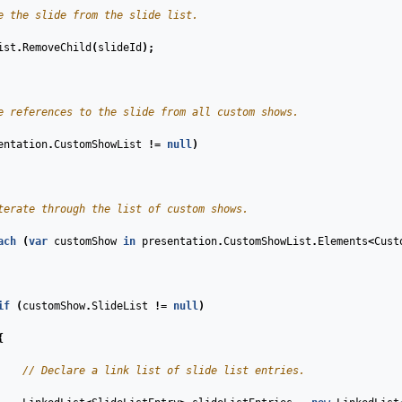
e the slide from the slide list.
ist
.
RemoveChild
(
slideId
);
e references to the slide from all custom shows.
entation
.
CustomShowList
!=
null
)
terate through the list of custom shows.
ach
(
var
customShow
in
presentation
.
CustomShowList
.
Elements
<
Cust
if
(
customShow
.
SlideList
!=
null
)
{
// Declare a link list of slide list entries.