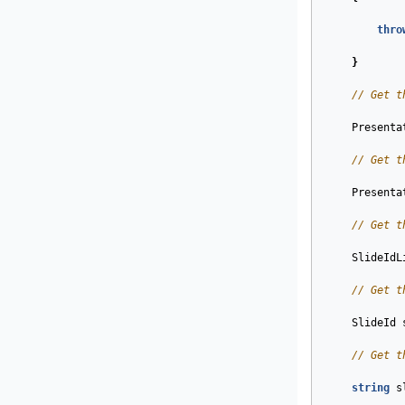
thro
}
// Get t
Presenta
// Get t
Presenta
// Get t
SlideIdL
// Get t
SlideId
// Get t
string
s