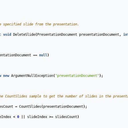
e specified slide from the presentation.
c
void
DeleteSlide
(
PresentationDocument
presentationDocument
,
in
entationDocument
==
null
)
w
new
ArgumentNullException
(
"presentationDocument"
);
he CountSlides sample to get the number of slides in the present
esCount
=
CountSlides
(
presentationDocument
);
eIndex
<
0
||
slideIndex
>=
slidesCount
)