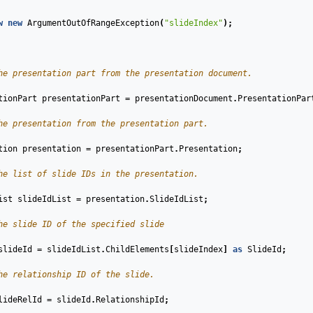
w
new
ArgumentOutOfRangeException
(
"slideIndex"
);
he presentation part from the presentation document. 
tionPart
presentationPart
=
presentationDocument
.
PresentationPar
he presentation from the presentation part.
tion
presentation
=
presentationPart
.
Presentation
;
he list of slide IDs in the presentation.
ist
slideIdList
=
presentation
.
SlideIdList
;
he slide ID of the specified slide
slideId
=
slideIdList
.
ChildElements
[
slideIndex
]
as
SlideId
;
he relationship ID of the slide.
lideRelId
=
slideId
.
RelationshipId
;