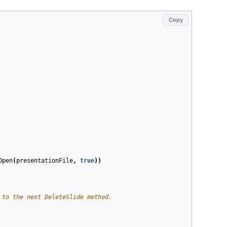
Copy
Open
(
presentationFile
,
true
))
 to the next DeleteSlide method.