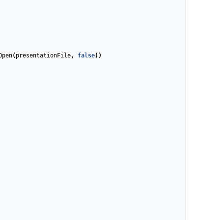
Open
(
presentationFile
,
false
))