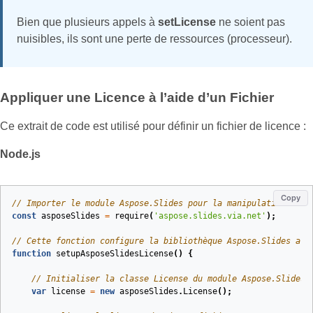
Bien que plusieurs appels à
setLicense
ne soient pas
nuisibles, ils sont une perte de ressources (processeur).
Appliquer une Licence à l’aide d’un Fichier
Ce extrait de code est utilisé pour définir un fichier de licence :
Node.js
Copy
// Importer le module Aspose.Slides pour la manipulation de f
const
asposeSlides
=
require
(
'aspose.slides.via.net'
);
// Cette fonction configure la bibliothèque Aspose.Slides ave
function
setupAsposeSlidesLicense
(
)
{
// Initialiser la classe License du module Aspose.Slides
var
license
=
new
asposeSlides
.
License
();