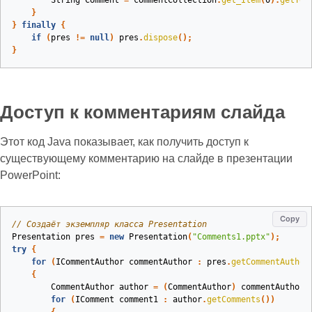
String
Comment
=
commentCollection
.
get_Item
(
0
).
getTex
}
}
finally
{
if
(
pres
!=
null
)
pres
.
dispose
();
}
Доступ к комментариям слайда
Этот код Java показывает, как получить доступ к
существующему комментарию на слайде в презентации
PowerPoint:
Copy
// Создаёт экземпляр класса Presentation
Presentation
pres
=
new
Presentation
(
"Comments1.pptx"
);
try
{
for
(
ICommentAuthor
commentAuthor
:
pres
.
getCommentAuthor
{
CommentAuthor
author
=
(
CommentAuthor
)
commentAuthor
;
for
(
IComment
comment1
:
author
.
getComments
())