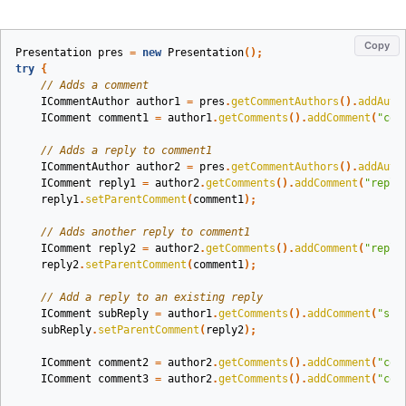
Copy
Presentation
pres
=
new
Presentation
();
try
{
// Adds a comment
ICommentAuthor
author1
=
pres
.
getCommentAuthors
().
addAuth
IComment
comment1
=
author1
.
getComments
().
addComment
(
"com
// Adds a reply to comment1
ICommentAuthor
author2
=
pres
.
getCommentAuthors
().
addAuth
IComment
reply1
=
author2
.
getComments
().
addComment
(
"reply
reply1
.
setParentComment
(
comment1
);
// Adds another reply to comment1
IComment
reply2
=
author2
.
getComments
().
addComment
(
"reply
reply2
.
setParentComment
(
comment1
);
// Add a reply to an existing reply
IComment
subReply
=
author1
.
getComments
().
addComment
(
"sub
subReply
.
setParentComment
(
reply2
);
IComment
comment2
=
author2
.
getComments
().
addComment
(
"com
IComment
comment3
=
author2
.
getComments
().
addComment
(
"com