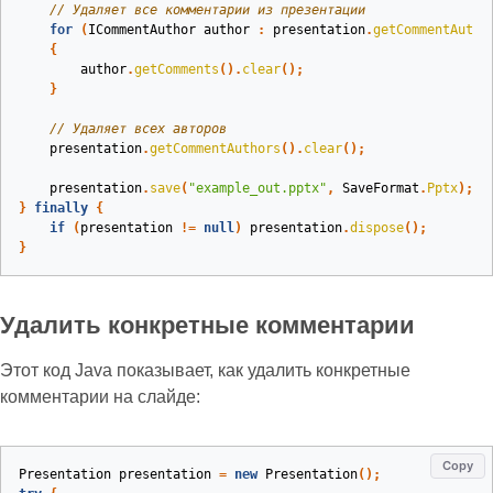
// Удаляет все комментарии из презентации
for
(
ICommentAuthor
author
:
presentation
.
getCommentAutho
{
author
.
getComments
().
clear
();
}
// Удаляет всех авторов
presentation
.
getCommentAuthors
().
clear
();
presentation
.
save
(
"example_out.pptx"
,
SaveFormat
.
Pptx
);
}
finally
{
if
(
presentation
!=
null
)
presentation
.
dispose
();
}
Удалить конкретные комментарии
Этот код Java показывает, как удалить конкретные
комментарии на слайде:
Copy
Presentation
presentation
=
new
Presentation
();