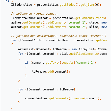
try
{
ISlide
slide
=
presentation
.
getSlides
().
get_Item
(
0
);
// добавляем комментарии...
ICommentAuthor
author
=
presentation
.
getCommentAuthors
().
author
.
getComments
().
addComment
(
"comment 1"
,
slide
,
new
P
author
.
getComments
().
addComment
(
"comment 2"
,
slide
,
new
P
// удаляем все комментарии, содержащие текст "comment 1"
for
(
ICommentAuthor
commentAuthor
:
presentation
.
getComme
{
ArrayList
<
IComment
>
toRemove
=
new
ArrayList
<
IComment
for
(
IComment
comment
:
slide
.
getSlideComments
(
commen
{
if
(
comment
.
getText
().
equals
(
"comment 1"
))
{
toRemove
.
add
(
comment
);
}
}
for
(
IComment
comment
:
toRemove
)
{
commentAuthor
.
getComments
().
remove
(
comment
);
}
}