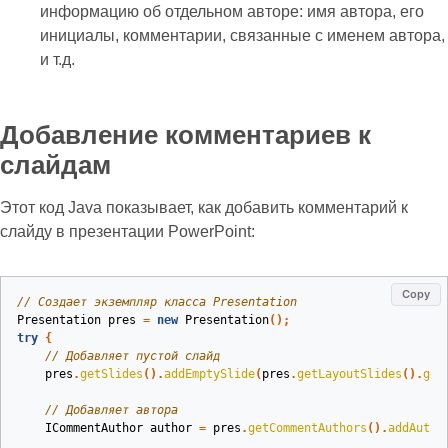
информацию об отдельном авторе: имя автора, его
инициалы, комментарии, связанные с именем автора,
и т.д.
Добавление комментариев к
слайдам
Этот код Java показывает, как добавить комментарий к
слайду в презентации PowerPoint:
Copy
// Создает экземпляр класса Presentation
Presentation
pres
=
new
Presentation
();
try
{
// Добавляет пустой слайд
pres
.
getSlides
().
addEmptySlide
(
pres
.
getLayoutSlides
().
get
// Добавляет автора
ICommentAuthor
author
=
pres
.
getCommentAuthors
().
addAutho