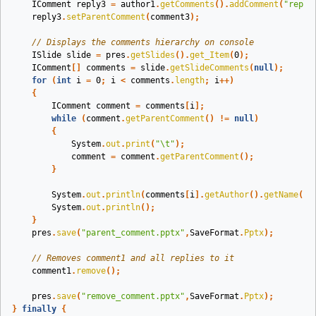
IComment
reply3
=
author1
.
getComments
().
addComment
(
"reply
reply3
.
setParentComment
(
comment3
);
// Displays the comments hierarchy on console
ISlide
slide
=
pres
.
getSlides
().
get_Item
(
0
);
IComment
[]
comments
=
slide
.
getSlideComments
(
null
);
for
(
int
i
=
0
;
i
<
comments
.
length
;
i
++)
{
IComment
comment
=
comments
[
i
];
while
(
comment
.
getParentComment
()
!=
null
)
{
System
.
out
.
print
(
"\t"
);
comment
=
comment
.
getParentComment
();
}
System
.
out
.
println
(
comments
[
i
].
getAuthor
().
getName
()
System
.
out
.
println
();
}
pres
.
save
(
"parent_comment.pptx"
,
SaveFormat
.
Pptx
);
// Removes comment1 and all replies to it
comment1
.
remove
();
pres
.
save
(
"remove_comment.pptx"
,
SaveFormat
.
Pptx
);
}
finally
{