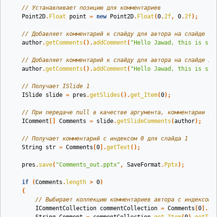
// Устанавливает позицию для комментариев
Point2D
.
Float
point
=
new
Point2D
.
Float
(
0
.
2f
,
0
.
2f
);
// Добавляет комментарий к слайду для автора на слайде 1
author
.
getComments
().
addComment
(
"Hello Jawad, this is sli
// Добавляет комментарий к слайду для автора на слайде 2
author
.
getComments
().
addComment
(
"Hello Jawad, this is sec
// Получает ISlide 1
ISlide
slide
=
pres
.
getSlides
().
get_Item
(
0
);
// При передаче null в качестве аргумента, комментарии вс
IComment
[]
Comments
=
slide
.
getSlideComments
(
author
);
// Получает комментарий с индексом 0 для слайда 1
String
str
=
Comments
[
0
].
getText
();
pres
.
save
(
"Comments_out.pptx"
,
SaveFormat
.
Pptx
);
if
(
Comments
.
length
>
0
)
{
// Выбирает коллекцию комментариев автора с индексом 
ICommentCollection
commentCollection
=
Comments
[
0
].
ge