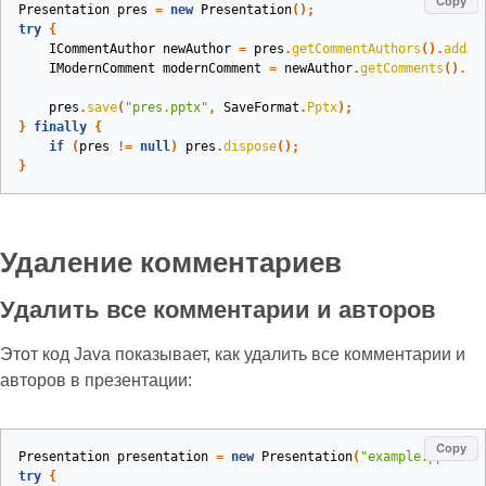
Copy
Presentation
pres
=
new
Presentation
();
try
{
ICommentAuthor
newAuthor
=
pres
.
getCommentAuthors
().
addAu
IModernComment
modernComment
=
newAuthor
.
getComments
().
ad
pres
.
save
(
"pres.pptx"
,
SaveFormat
.
Pptx
);
}
finally
{
if
(
pres
!=
null
)
pres
.
dispose
();
}
Удаление комментариев
Удалить все комментарии и авторов
Этот код Java показывает, как удалить все комментарии и
авторов в презентации:
Copy
Presentation
presentation
=
new
Presentation
(
"example.pptx"
);
try
{