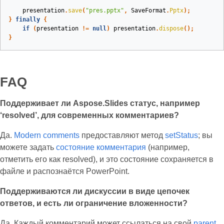
presentation
.
save
(
"pres.pptx"
,
SaveFormat
.
Pptx
);
}
finally
{
if
(
presentation
!=
null
)
presentation
.
dispose
();
}
FAQ
Поддерживает ли Aspose.Slides статус, например
‘resolved’, для современных комментариев?
Да.
Modern comments
предоставляют метод
setStatus
; вы
можете задать
состояние комментария
(например,
отметить его как resolved), и это состояние сохраняется в
файле и распознаётся PowerPoint.
Поддерживаются ли дискуссии в виде цепочек
ответов, и есть ли ограничение вложенности?
Да. Каждый комментарий может ссылаться на свой
parent