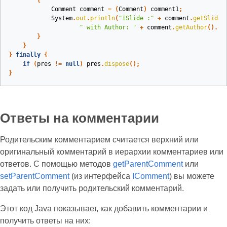
{
Comment
comment
=
(
Comment
)
comment1
;
System
.
out
.
println
(
"ISlide :"
+
comment
.
getSlide
(
" with Author: "
+
comment
.
getAuthor
().
ge
}
}
}
finally
{
if
(
pres
!=
null
)
pres
.
dispose
();
}
Ответы на комментарии
Родительским комментарием считается верхний или
оригинальный комментарий в иерархии комментариев или
ответов. С помощью методов
getParentComment
или
setParentComment
(из интерфейса
IComment
) вы можете
задать или получить родительский комментарий.
Этот код Java показывает, как добавить комментарии и
получить ответы на них: