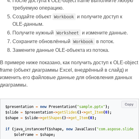
После доступа к OLE‑object frame выполните любую
требуемую операцию.
Создайте объект
и получите доступ к
Workbook
OLE‑данным.
Получите нужный
и измените данные.
Worksheet
Сохраните обновлённый
в поток.
Workbook
Замените данные OLE‑объекта из потока.
В примере ниже показано, как получить доступ к OLE‑object
frame (объект диаграммы Excel, внедрённый в слайд) и
изменить его файловые данные для обновления данных
диаграммы.
Copy
$presentation
=
new
Presentation
(
"sample.pptx"
);
$slide
=
$presentation
->
getSlides
()
->
get_Item
(
0
);
$shape
=
$slide
->
getShapes
()
->
get_Item
(
0
);
if
(
java_instanceof
(
$shape
,
new
JavaClass
(
"com.aspose.slides.
$oleFrame
=
$shape
;