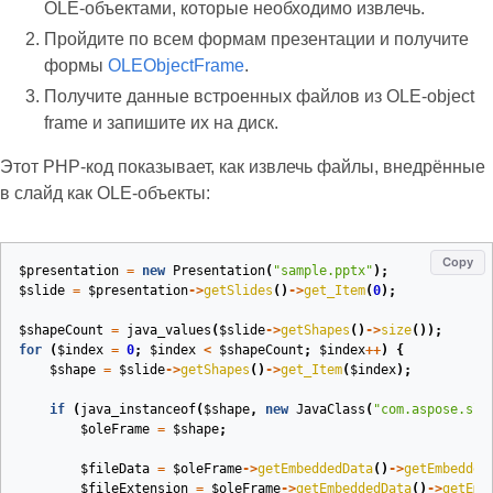
OLE‑объектами, которые необходимо извлечь.
Пройдите по всем формам презентации и получите
формы
OLEObjectFrame
.
Получите данные встроенных файлов из OLE‑object
frame и запишите их на диск.
Этот PHP‑код показывает, как извлечь файлы, внедрённые
в слайд как OLE‑объекты:
Copy
$presentation
=
new
Presentation
(
"sample.pptx"
);
$slide
=
$presentation
->
getSlides
()
->
get_Item
(
0
);
$shapeCount
=
java_values
(
$slide
->
getShapes
()
->
size
());
for
(
$index
=
0
;
$index
<
$shapeCount
;
$index
++
)
{
$shape
=
$slide
->
getShapes
()
->
get_Item
(
$index
);
if
(
java_instanceof
(
$shape
,
new
JavaClass
(
"com.aspose.sli
$oleFrame
=
$shape
;
$fileData
=
$oleFrame
->
getEmbeddedData
()
->
getEmbedded
$fileExtension
=
$oleFrame
->
getEmbeddedData
()
->
getEmb