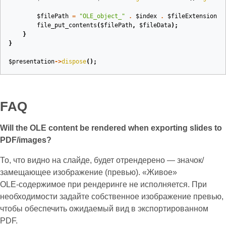
$filePath
=
"OLE_object_"
.
$index
.
$fileExtension
;
file_put_contents
(
$filePath
,
$fileData
);
}
}
$presentation
->
dispose
();
FAQ
Will the OLE content be rendered when exporting slides to
PDF/images?
То, что видно на слайде, будет отрендерено — значок/
замещающее изображение (превью). «Живое»
OLE‑содержимое при рендеринге не исполняется. При
необходимости задайте собственное изображение превью,
чтобы обеспечить ожидаемый вид в экспортированном
PDF.