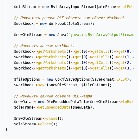
$oleStream
=
new
ByteArrayInputStream
(
$oleFrame
->
getEmbed
// Прочитать данные OLE‑объекта как объект Workbook.
$workbook
=
new
Workbook
(
$oleStream
);
$newOleStream
=
new
Java
(
"java.io.ByteArrayOutputStream"
)
// Изменить данные workbook.
$workbook
->
getWorksheets
()
->
get
(
0
)
->
getCells
()
->
get
(
0
,
4
)
$workbook
->
getWorksheets
()
->
get
(
0
)
->
getCells
()
->
get
(
1
,
4
)
$workbook
->
getWorksheets
()
->
get
(
0
)
->
getCells
()
->
get
(
2
,
4
)
$workbook
->
getWorksheets
()
->
get
(
0
)
->
getCells
()
->
get
(
3
,
4
)
$fileOptions
=
new
OoxmlSaveOptions
(
SaveFormat
::
XLSX
);
$workbook
->
save
(
$newOleStream
,
$fileOptions
);
// Изменить данные объекта OLE‑кадра.
$newData
=
new
OleEmbeddedDataInfo
(
$newOleStream
->
toByteA
$oleFrame
->
setEmbeddedData
(
$newData
);
$newOleStream
->
close
();
$oleStream
->
close
();
}