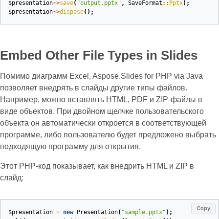
$presentation
->
save
(
"output.pptx"
,
SaveFormat
::
Pptx
);
$presentation
->
dispose
();
Embed Other File Types in Slides
Помимо диаграмм Excel, Aspose.Slides for PHP via Java
позволяет внедрять в слайды другие типы файлов.
Например, можно вставлять HTML, PDF и ZIP‑файлы в
виде объектов. При двойном щелчке пользовательского
объекта он автоматически откроется в соответствующей
программе, либо пользователю будет предложено выбрать
подходящую программу для открытия.
Этот PHP‑код показывает, как внедрить HTML и ZIP в
слайд:
Copy
$presentation
=
new
Presentation
(
"sample.pptx"
);