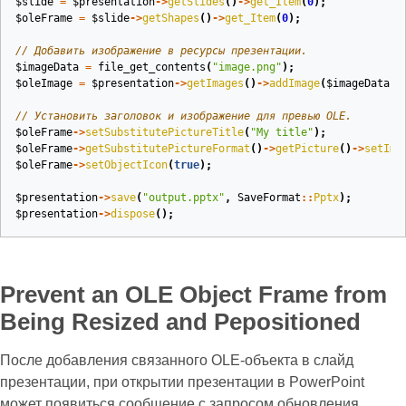
$slide
=
$presentation
->
getSlides
()
->
get_Item
(
0
);
$oleFrame
=
$slide
->
getShapes
()
->
get_Item
(
0
);
// Добавить изображение в ресурсы презентации.
$imageData
=
file_get_contents
(
"image.png"
);
$oleImage
=
$presentation
->
getImages
()
->
addImage
(
$imageData
);
// Установить заголовок и изображение для превью OLE.
$oleFrame
->
setSubstitutePictureTitle
(
"My title"
);
$oleFrame
->
getSubstitutePictureFormat
()
->
getPicture
()
->
setIma
$oleFrame
->
setObjectIcon
(
true
);
$presentation
->
save
(
"output.pptx"
,
SaveFormat
::
Pptx
);
$presentation
->
dispose
();
Prevent an OLE Object Frame from
Being Resized and Pepositioned
После добавления связанного OLE‑объекта в слайд
презентации, при открытии презентации в PowerPoint
может появиться сообщение с запросом обновления