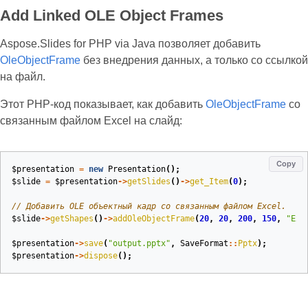
Add Linked OLE Object Frames
Aspose.Slides for PHP via Java позволяет добавить
OleObjectFrame
без внедрения данных, а только со ссылкой
на файл.
Этот PHP‑код показывает, как добавить
OleObjectFrame
со
связанным файлом Excel на слайд:
Copy
$presentation
=
new
Presentation
();
$slide
=
$presentation
->
getSlides
()
->
get_Item
(
0
);
// Добавить OLE объектный кадр со связанным файлом Excel.
$slide
->
getShapes
()
->
addOleObjectFrame
(
20
,
20
,
200
,
150
,
"Exc
$presentation
->
save
(
"output.pptx"
,
SaveFormat
::
Pptx
);
$presentation
->
dispose
();