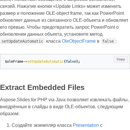
связей. Нажатие кнопки «Update Links» может изменить
размер и положение OLE‑object frame, так как PowerPoint
обновляет данные из связанного OLE‑объекта и обновляет
его превью. Чтобы предотвратить запрос PowerPoint о
обновлении данных объекта, установите метод
класса
OleObjectFrame
в
:
setUpdateAutomatic
false
Copy
$oleFrame
->
setUpdateAutomatic
(
false
);
Extract Embedded Files
Aspose.Slides for PHP via Java позволяет извлекать файлы,
внедрённые в слайды в виде OLE‑объектов, следующим
образом:
Создайте экземпляр класса
Presentation
с