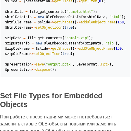
$slide
=
$presentation
->
getSlides
()
->
get_Item
(
0
);
$htmlData
=
file_get_contents
(
"sample.html"
);
$htmlDataInfo
=
new
OleEmbeddedDataInfo
(
$htmlData
,
"html"
);
$htmlOleFrame
=
$slide
->
getShapes
()
->
addOleObjectFrame
(
150
,
1
$htmlOleFrame
->
setObjectIcon
(
true
);
$zipData
=
file_get_contents
(
"sample.zip"
);
$zipDataInfo
=
new
OleEmbeddedDataInfo
(
$zipData
,
"zip"
);
$zipOleFrame
=
$slide
->
getShapes
()
->
addOleObjectFrame
(
150
,
22
$zipOleFrame
->
setObjectIcon
(
true
);
$presentation
->
save
(
"output.pptx"
,
SaveFormat
::
Pptx
);
$presentation
->
dispose
();
Set File Types for Embedded
Objects
При работе с презентациями может потребоваться
заменить старые OLE‑объекты новыми или заменить
неподдерживаемый OLE‑объект поддерживаемым.