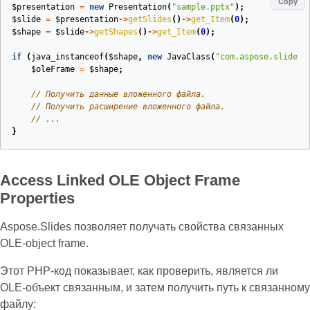
Copy
$presentation
=
new
Presentation
(
"sample.pptx"
);
$slide
=
$presentation
->
getSlides
()
->
get_Item
(
0
);
$shape
=
$slide
->
getShapes
()
->
get_Item
(
0
);
if
(
java_instanceof
(
$shape
,
new
JavaClass
(
"com.aspose.slides.
$oleFrame
=
$shape
;
// Получить данные вложенного файла.
// Получить расширение вложенного файла.
// ...
}
Access Linked OLE Object Frame
Properties
Aspose.Slides позволяет получать свойства связанных
OLE‑object frame.
Этот PHP‑код показывает, как проверить, является ли
OLE‑объект связанным, и затем получить путь к связанному
файлу: