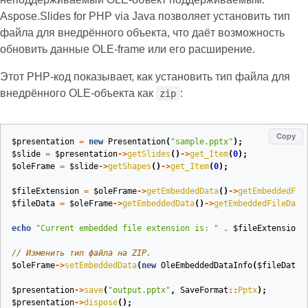
Aspose.Slides for PHP via Java позволяет установить тип
файла для внедрённого объекта, что даёт возможность
обновить данные OLE‑frame или его расширение.
Этот PHP‑код показывает, как установить тип файла для
внедрённого OLE‑объекта как
:
zip
Copy
$presentation
=
new
Presentation
(
"sample.pptx"
);
$slide
=
$presentation
->
getSlides
()
->
get_Item
(
0
);
$oleFrame
=
$slide
->
getShapes
()
->
get_Item
(
0
);
$fileExtension
=
$oleFrame
->
getEmbeddedData
()
->
getEmbeddedFil
$fileData
=
$oleFrame
->
getEmbeddedData
()
->
getEmbeddedFileData
echo
"Current embedded file extension is: "
.
$fileExtension
// Изменить тип файла на ZIP.
$oleFrame
->
setEmbeddedData
(
new
OleEmbeddedDataInfo
(
$fileData
,
$presentation
->
save
(
"output.pptx"
,
SaveFormat
::
Pptx
);
$presentation
->
dispose
();