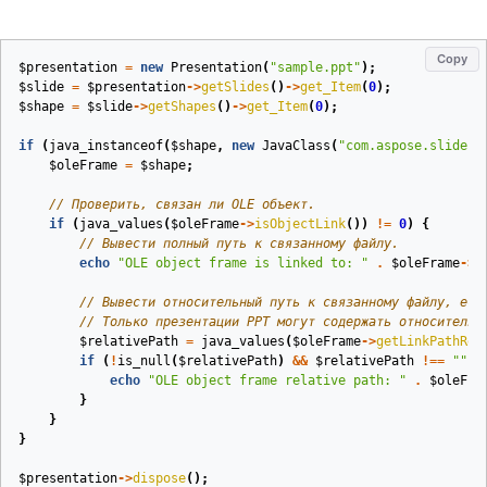
Copy
$presentation
=
new
Presentation
(
"sample.ppt"
);
$slide
=
$presentation
->
getSlides
()
->
get_Item
(
0
);
$shape
=
$slide
->
getShapes
()
->
get_Item
(
0
);
if
(
java_instanceof
(
$shape
,
new
JavaClass
(
"com.aspose.slides.
$oleFrame
=
$shape
;
// Проверить, связан ли OLE объект.
if
(
java_values
(
$oleFrame
->
isObjectLink
())
!=
0
)
{
// Вывести полный путь к связанному файлу.
echo
"OLE object frame is linked to: "
.
$oleFrame
->
g
// Вывести относительный путь к связанному файлу, есл
// Только презентации PPT могут содержать относительн
$relativePath
=
java_values
(
$oleFrame
->
getLinkPathRel
if
(
!
is_null
(
$relativePath
)
&&
$relativePath
!==
""
)
echo
"OLE object frame relative path: "
.
$oleFra
}
}
}
$presentation
->
dispose
();