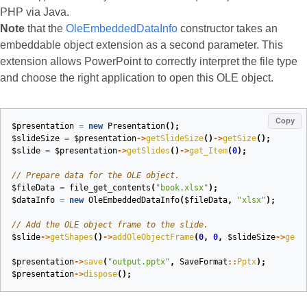
PHP via Java.
Note
that the
OleEmbeddedDataInfo
constructor takes an
embeddable object extension as a second parameter. This
extension allows PowerPoint to correctly interpret the file type
and choose the right application to open this OLE object.
Copy
$presentation
=
new
Presentation
();
$slideSize
=
$presentation
->
getSlideSize
()
->
getSize
();
$slide
=
$presentation
->
getSlides
()
->
get_Item
(
0
);
// Prepare data for the OLE object.
$fileData
=
file_get_contents
(
"book.xlsx"
);
$dataInfo
=
new
OleEmbeddedDataInfo
(
$fileData
,
"xlsx"
);
// Add the OLE object frame to the slide.
$slide
->
getShapes
()
->
addOleObjectFrame
(
0
,
0
,
$slideSize
->
getW
$presentation
->
save
(
"output.pptx"
,
SaveFormat
::
Pptx
);
$presentation
->
dispose
();