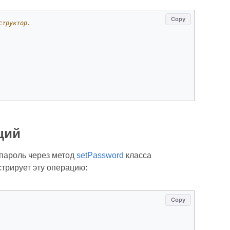
Copy
структор.
ций
 пароль через метод
setPassword
класса
трирует эту операцию:
Copy