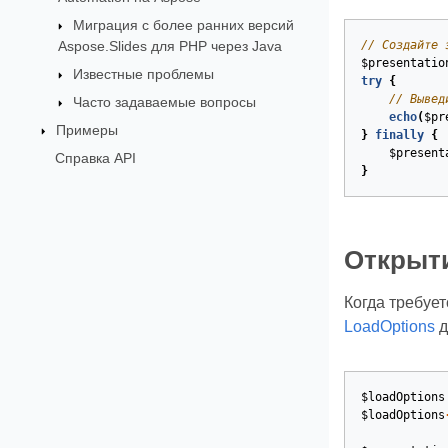
Миграция с более ранних версий
Aspose.Slides для PHP через Java
// Создайте 
$presentatio
Известные проблемы
try
{
// Вывед
Часто задаваемые вопросы
echo
(
$pr
Примеры
}
finally
{
$present
Справка API
}
Открыт
Когда требуе
LoadOptions
д
$loadOptions
$loadOptions