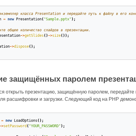
экземпляр класса Presentation и передайте путь к файлу в его кон
n
=
new
Presentation
(
"Sample.pptx"
);
ите общее количество слайдов в презентации.
esentation
->
getSlides
()
->
size
());
ation
->
dispose
();
ие защищённых паролем презента
тся открыть презентацию, защищённую паролем, передайте
ля расшифровки и загрузки. Следующий код на PHP демонс
=
new
LoadOptions
();
->
setPassword
(
"YOUR_PASSWORD"
);