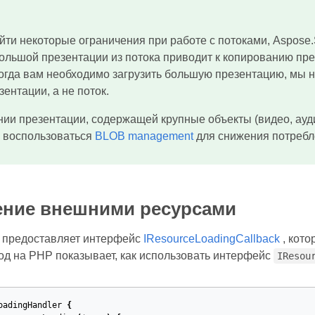
йти некоторые ограничения при работе с потоками, Aspose.
ольшой презентации из потока приводит к копированию пре
когда вам необходимо загрузить большую презентацию, мы н
ентации, а не поток.
ии презентации, содержащей крупные объекты (видео, ауди
 воспользоваться
BLOB management
для снижения потребл
ение внешними ресурсами
s предоставляет интерфейс
IResourceLoadingCallback
, кото
д на PHP показывает, как использовать интерфейс
IResou
oadingHandler
{