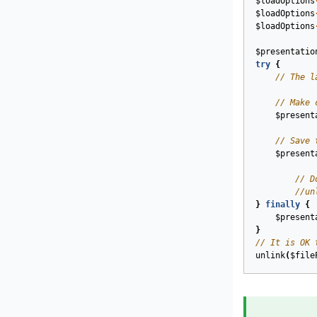
$loadOptions
$loadOptions
$loadOptions
$presentatio
try
{
// The l
// Make 
$present
// Save 
$present
// D
//un
}
finally
{
$present
}
// It is OK 
unlink
(
$file