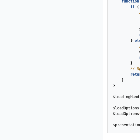
function
if
(
}
el
}
// П
retu
}
}
$loadingHand
$loadOptions
$loadOptions
$presentatio