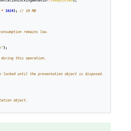
sentationLockingBehavior
::
KeepLocked
);
*
1024
);
// 10 MB
consumption remains low.
n"
);
 during this operation.
s locked until the presentation object is disposed.
tation object.