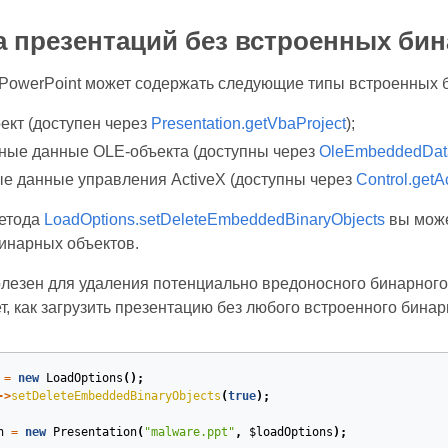
а презентаций без встроенных би
PowerPoint может содержать следующие типы встроенных 
ект (доступен через
Presentation.getVbaProject
);
ные данные OLE‑объекта (доступны через
OleEmbeddedData
е данные управления ActiveX (доступны через
Control.getA
етода
LoadOptions.setDeleteEmbeddedBinaryObjects
вы може
инарных объектов.
олезен для удаления потенциально вредоносного бинарног
, как загрузить презентацию без любого встроенного бина
=
new
LoadOptions
();
->
setDeleteEmbeddedBinaryObjects
(
true
);
n
=
new
Presentation
(
"malware.ppt"
,
$loadOptions
);