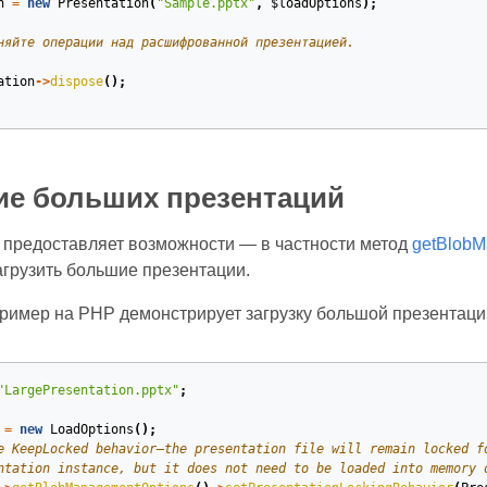
n
=
new
Presentation
(
"Sample.pptx"
,
$loadOptions
);
няйте операции над расшифрованной презентацией.
ation
->
dispose
();
ие больших презентаций
s предоставляет возможности — в частности метод
getBlobM
агрузить большие презентации.
имер на PHP демонстрирует загрузку большой презентации
"LargePresentation.pptx"
;
=
new
LoadOptions
();
e KeepLocked behavior—the presentation file will remain locked f
ntation instance, but it does not need to be loaded into memory 