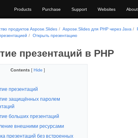
Products
Purchase
Support
Websites
About
тво продуктов Aspose.Slides
Aspose.Slides для PHP через Java
презентацией
Открыть презентацию
тие презентаций в PHP
Contents
[
Hide
]
тие презентаций
тие защищённых паролем
нтаций
тие больших презентаций
ление внешними ресурсами
зка презентаций без встроенных