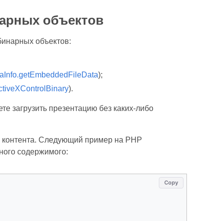
нарных объектов
бинарных объектов:
Info.getEmbeddedFileData
);
ctiveXControlBinary
).
те загрузить презентацию без каких-либо
о контента. Следующий пример на PHP
рного содержимого:
Copy