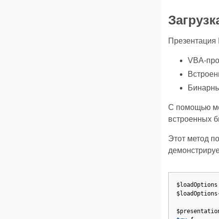
Загрузк
Презентация 
VBA‑про
Встроен
Бинарны
С помощью м
встроенных б
Этот метод п
демонстрирует
$loadOptions
$loadOptions
$presentatio