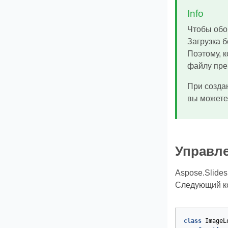
Info
Чтобы обо
Загрузка б
Поэтому, 
файлу през
При создан
вы можете
Управл
Aspose.Slide
Следующий ко
class
ImageL