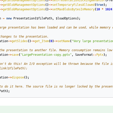
->
getBlobManagementOptions
()
->
setPresentationLockingBehavior
(
Pre
->
getBlobManagementOptions
()
->
setTemporaryFilesAllowed
(
true
);
->
getBlobManagementOptions
()
->
setMaxBlobsBytesInMemory
(
10
*
1024
n
=
new
Presentation
(
$filePath
,
$loadOptions
);
arge presentation has been loaded and can be used, while memory 
changes to the presentation.
ation
->
getSlides
()
->
get_Item
(
0
)
->
setName
(
"Very large presentatio
the presentation to another file. Memory consumption remains low
ation
->
save
(
"LargePresentation-copy.pptx"
,
SaveFormat
::
Pptx
);
on't do this! An I/O exception will be thrown because the file i
link($filePath);
ation
->
dispose
();
to do it here. The source file is no longer locked by the presen
Path
);