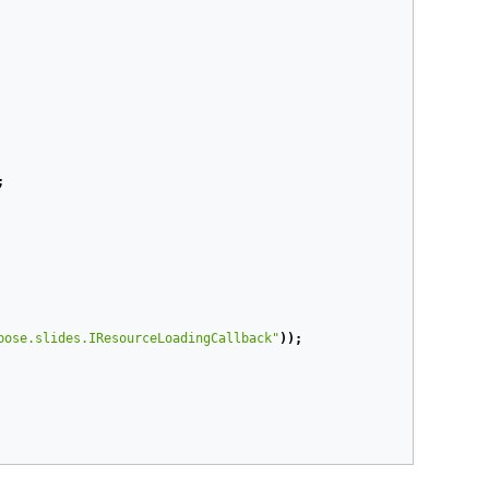
;
pose.slides.IResourceLoadingCallback"
));