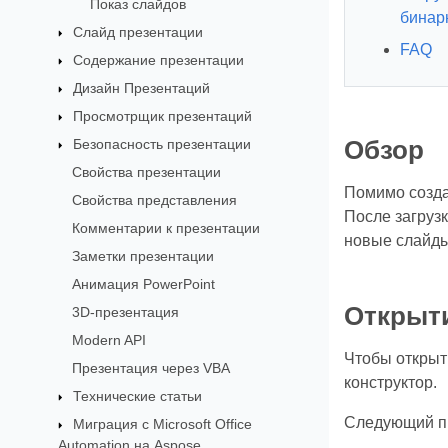
Показ слайдов
бинар
Слайд презентации
FAQ
Содержание презентации
Дизайн Презентаций
Просмотрщик презентаций
Безопасность презентации
Обзор
Свойства презентации
Помимо созда
Свойства представления
После загруз
Комментарии к презентации
новые слайды
Заметки презентации
Анимация PowerPoint
Открыти
3D-презентация
Modern API
Чтобы открыт
Презентация через VBA
конструктор.
Технические статьи
Следующий пр
Миграция с Microsoft Office
Automation на Aspose