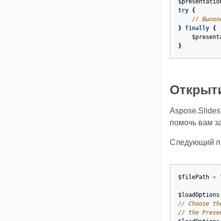
$presentatio
try
{
// Выпол
}
finally
{
$present
}
Открыт
Aspose.Slide
помочь вам з
Следующий пр
$filePath
=
$loadOptions
// Choose th
// the Prese