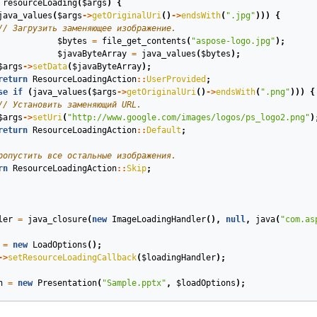
resourceLoading
(
$args
)
{
java_values
(
$args
->
getOriginalUri
()
->
endsWith
(
".jpg"
)))
{
// Загрузить заменяющее изображение.
$bytes
=
file_get_contents
(
"aspose-logo.jpg"
);
$javaByteArray
=
java_values
(
$bytes
);
$args
->
setData
(
$javaByteArray
);
return
ResourceLoadingAction
::
UserProvided
;
se
if
(
java_values
(
$args
->
getOriginalUri
()
->
endsWith
(
".png"
)))
{
// Установить заменяющий URL.
$args
->
setUri
(
"http://www.google.com/images/logos/ps_logo2.png"
)
return
ResourceLoadingAction
::
Default
;
ропустить все остальные изображения.
rn
ResourceLoadingAction
::
Skip
;
ler
=
java_closure
(
new
ImageLoadingHandler
(),
null
,
java
(
"com.as
=
new
LoadOptions
();
->
setResourceLoadingCallback
(
$loadingHandler
);
n
=
new
Presentation
(
"Sample.pptx"
,
$loadOptions
);