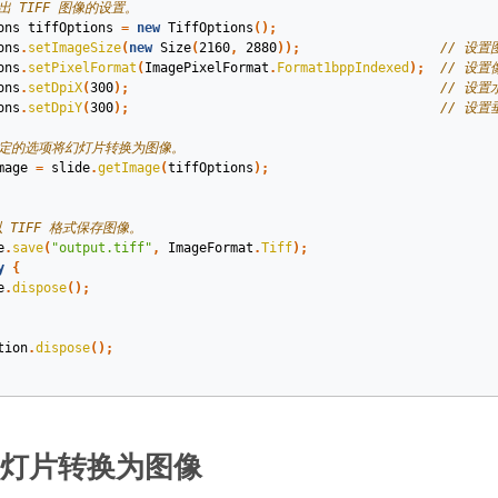
出 TIFF 图像的设置。
ons
tiffOptions
=
new
TiffOptions
();
ons
.
setImageSize
(
new
Size
(
2160
,
2880
));
// 设置
ons
.
setPixelFormat
(
ImagePixelFormat
.
Format1bppIndexed
);
// 设
ons
.
setDpiX
(
300
);
// 设
ons
.
setDpiY
(
300
);
// 设
指定的选项将幻灯片转换为图像。
mage
=
slide
.
getImage
(
tiffOptions
);
以 TIFF 格式保存图像。
e
.
save
(
"output.tiff"
,
ImageFormat
.
Tiff
);
y
{
e
.
dispose
();
tion
.
dispose
();
灯片转换为图像