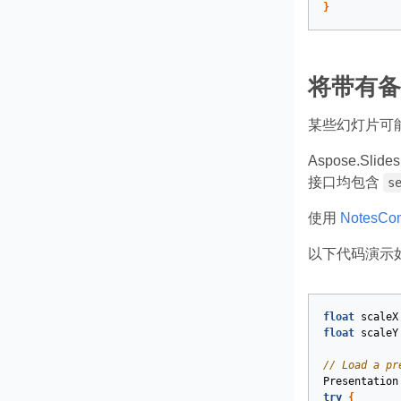
}
将带有备
某些幻灯片可
Aspose.Sl
接口均包含
s
使用
NotesCom
以下代码演示
float
scaleX
float
scaleY
// Load a pr
Presentation
try
{