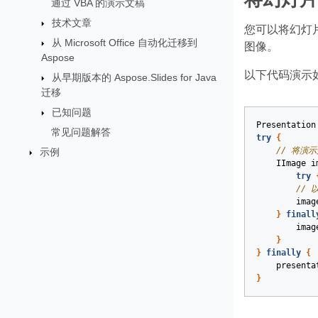
通过 VBA 的演示文稿
技术文章
您可以将幻灯
从 Microsoft Office 自动化迁移到
图像。
Aspose
以下代码演示
从早期版本的 Aspose.Slides for Java
迁移
已知问题
Presentation
常见问题解答
try
{
// 将演
示例
IImage
i
try
// 
imag
}
finall
imag
}
}
finally
{
presenta
}