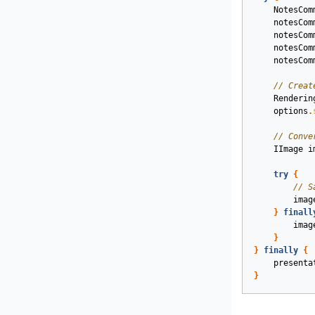
NotesCom
notesCom
notesCom
notesCom
notesCom
// Creat
Renderin
options
.
// Conve
IImage
i
try
{
// S
imag
}
finall
imag
}
}
finally
{
presenta
}