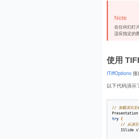
Note
在任何幻灯
适应指定的
使用 T
ITiffOptions
接
以下代码演示了使
// 加载演示文
Presentation
try
{
// 从演
ISlide
s