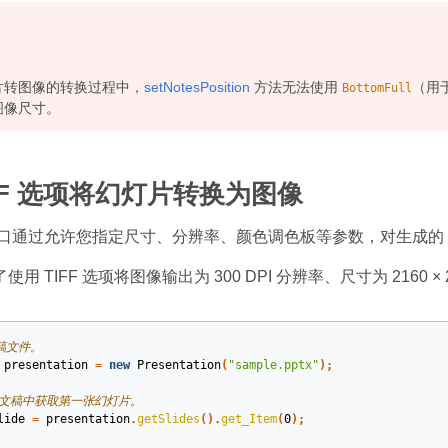
片转图像的转换过程中，
setNotesPosition
方法无法使用
（用
BottomFull
图像尺寸。
IFF 选项将幻灯片转换为图像
口通过允许您指定尺寸、分辨率、颜色调色板等参数，对生成的 T
用 TIFF 选项将图像输出为 300 DPI 分辨率、尺寸为 2160 
稿文件。
presentation
=
new
Presentation
(
"sample.pptx"
);
示文稿中获取第一张幻灯片。
lide
=
presentation
.
getSlides
().
get_Item
(
0
);