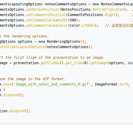
mentsLayoutingOptions
notesCommentsOptions
=
new
NotesCommentsLa
mentsOptions
.
setNotesPosition
(
NotesPositions
.
BottomTruncated
);
mentsOptions
.
setCommentsPosition
(
CommentsPositions
.
Right
);
mentsOptions
.
setCommentsAreaWidth
(
500
);
mentsOptions
.
setCommentsAreaColor
(
Color
.
LTGRAY
);
// 设置批注区
e the rendering options.
gOptions
options
=
new
RenderingOptions
();
setSlidesLayoutOptions
(
notesCommentsOptions
);
rt the first slide of the presentation to an image.
mage
=
presentation
.
getSlides
().
get_Item
(
0
).
getImage
(
options
,
sc
ave the image in the GIF format.
e
.
save
(
"Image_with_notes_and_comments_0.gif"
,
ImageFormat
.
Gif
);
y
{
e
.
dispose
();
tion
.
dispose
();