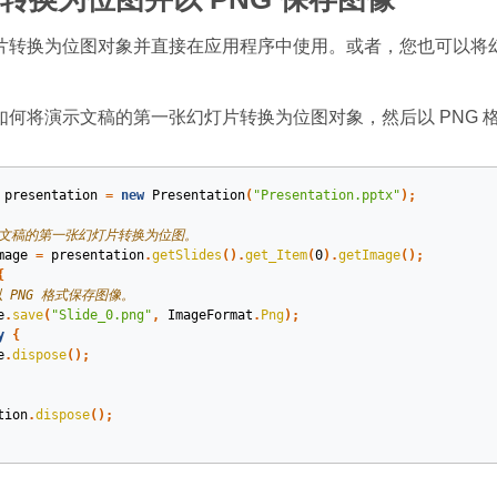
片转换为位图对象并直接在应用程序中使用。或者，您也可以将幻灯
如何将演示文稿的第一张幻灯片转换为位图对象，然后以 PNG 
presentation
=
new
Presentation
(
"Presentation.pptx"
);
示文稿的第一张幻灯片转换为位图。
mage
=
presentation
.
getSlides
().
get_Item
(
0
).
getImage
();
{
以 PNG 格式保存图像。
e
.
save
(
"Slide_0.png"
,
ImageFormat
.
Png
);
y
{
e
.
dispose
();
tion
.
dispose
();