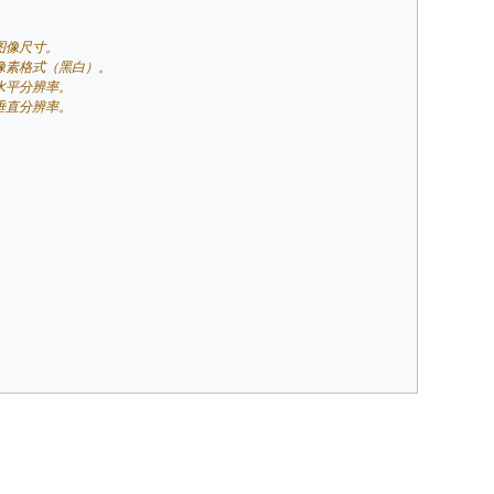
图像尺寸。
置像素格式（黑白）。
置水平分辨率。
置垂直分辨率。