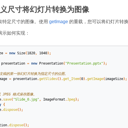
义尺寸将幻灯片转换为图像
取特定尺寸的图像。使用
getImage
的重载，您可以将幻灯片转换
演示如何实现：
ze
=
new
Size
(
1820
,
1040
);
presentation
=
new
Presentation
(
"Presentation.pptx"
);
示文稿的第一张幻灯片转换为指定尺寸的位图。
mage
=
presentation
.
getSlides
().
get_Item
(
0
).
getImage
(
imageSize
);
以 JPEG 格式保存图像。
e
.
save
(
"Slide_0.jpg"
,
ImageFormat
.
Jpeg
);
y
{
e
.
dispose
();
tion
.
dispose
();