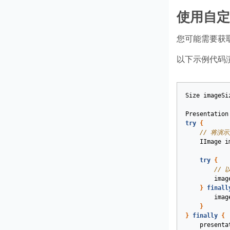
使用自定
您可能需要获
以下示例代码
Size
imageSi
Presentation
try
{
// 将演
IImage
i
try
{
// 
imag
}
finall
imag
}
}
finally
{
presenta