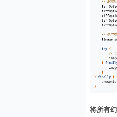
// 配置输
TiffOpti
tiffOpti
tiffOpti
tiffOpti
tiffOpti
// 使用
IImage
i
try
{
// 
imag
}
finall
imag
}
}
finally
{
presenta
}
将所有幻