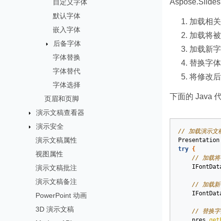
Aspose.S
自定义字体
默认字体
加载相关
嵌入字体
加载将被
后备字体
加载新字
字体替换
替换字体
字体替代
将修改后
字体选择
下面的 Jav
页眉和页脚
演示文稿查看器
演示安全
// 加载演示文
演示文稿属性
Presentation
try
{
视图属性
// 加载
IFontDat
演示文稿批注
演示文稿备注
// 加载
IFontDat
PowerPoint 动画
3D 演示文稿
// 替换字
pres
.
get