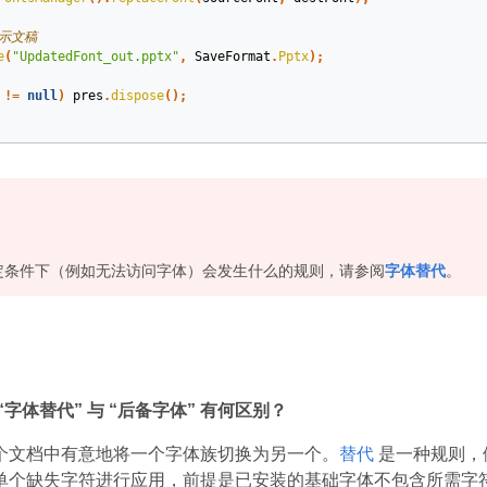
演示文稿
e
(
"UpdatedFont_out.pptx"
,
SaveFormat
.
Pptx
);
!=
null
)
pres
.
dispose
();
定条件下（例如无法访问字体）会发生什么的规则，请参阅
字体替代
。
“字体替代” 与 “后备字体” 有何区别？
个文档中有意地将一个字体族切换为另一个。
替代
是一种规则，例
单个缺失字符进行应用，前提是已安装的基础字体不包含所需字