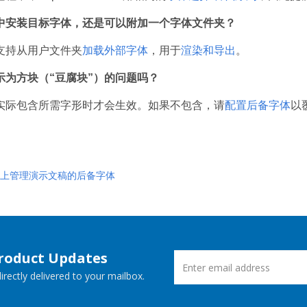
中安装目标字体，还是可以附加一个字体文件夹？
支持从用户文件夹
加载外部字体
，用于
渲染和导出
。
示为方块（“豆腐块”）的问题吗？
实际包含所需字形时才会生效。如果不包含，请
配置后备字体
以
oid 上管理演示文稿的后备字体
Product Updates
rectly delivered to your mailbox.