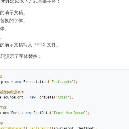
lides 允许您以以下方式替换字体：
的演示文稿。
替换的字体。
体。
。
的演示文稿写入 PPTX 文件。
a 代码演示了字体替换：
稿
pres
=
new
Presentation
(
"Fonts.pptx"
);
将被替换的源字体
a
sourceFont
=
new
FontData
(
"Arial"
);
新字体
a
destFont
=
new
FontData
(
"Times New Roman"
);
体
FontsManager
().
replaceFont
(
sourceFont
,
destFont
);