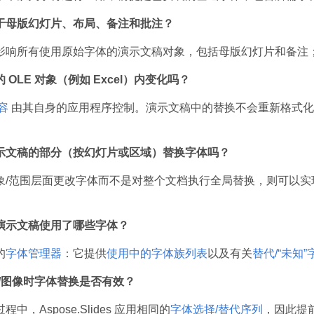
于母版幻灯片、布局、备注和批注？
影响所有使用原始字体的演示文稿对象，包括母版幻灯片和备注
OLE 对象（例如 Excel）内变化吗？
内容
由其自身的应用程序控制。演示文稿中的替换不会重新格式化内
示文稿的部分（按幻灯片或区域）替换字体吗？
象/范围层面更改字体而不是对整个文档执行全局替换，则可以
演示文稿使用了哪些字体？
的
字体管理器
：它提供
使用中的字体族列表
以及有关
替代/“未知
F/图像时字体替换是否有效？
中，Aspose.Slides 应用相同的
字体选择/替代序列
，因此提