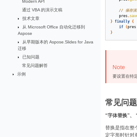
Modern API
通过 VBA 的演示文稿
// 保存
pres
.
sav
技术文章
}
finally
{
从 Microsoft Office 自动化迁移到
if
(
pres
}
Aspose
从早期版本的 Aspose.Slides for Java
迁移
已知问题
常见问题解答
Note
示例
要设置在特
常见问题
“字体替换”、 
替换是指在整
定字形时针对