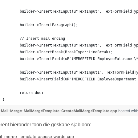
	builder->InsertTextInput(u"TextInput", TextFormFieldTy
	builder->InsertParagraph();
	// Insert mail ending
	builder->InsertTextInput(u"TextInput", TextFormFieldTy
	builder->InsertBreak(BreakType::LineBreak);
	builder->InsertField(uR"(MERGEFIELD EmployeeFullname \
	builder->InsertTextInput(u"TextInput1", TextFormFieldT
	builder->InsertField(uR"(MERGEFIELD EmployeeDepartment
	return doc;
}
-Mail-Merge-MailMergeTemplate-CreateMailMergeTemplate.cpp
hosted wit
rent hieronder toon die geskape sjabloon: