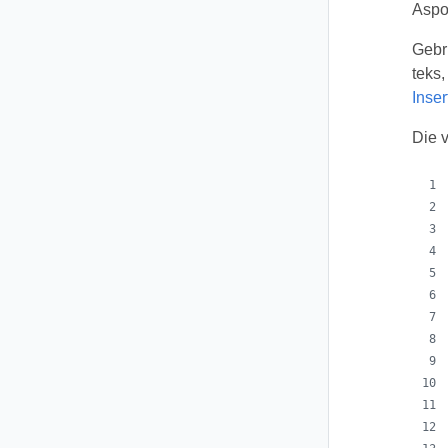
Aspos
Gebr
teks,
Inse
Die 