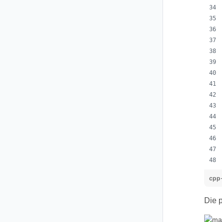
cpp
Die p