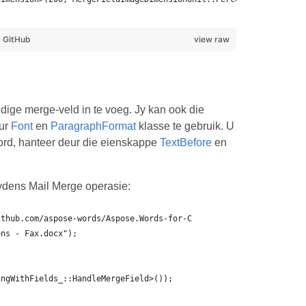
y
GitHub
view raw
idige merge-veld in te voeg. Jy kan ook die
eur
Font
en
ParagraphFormat
klasse te gebruik. U
ord, hanteer deur die eienskappe
TextBefore
en
dens Mail Merge operasie:
ithub.com/aspose-words/Aspose.Words-for-C
ons - Fax.docx");
ingWithFields_::HandleMergeField>());