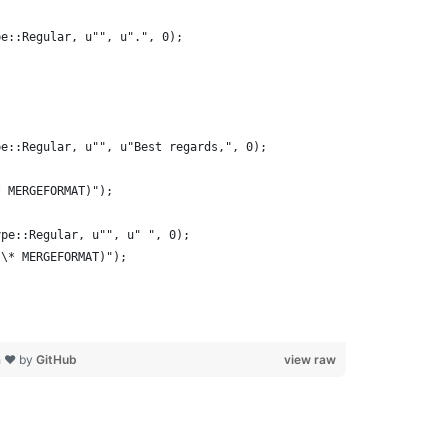
pe::Regular, u"", u".", 0);
pe::Regular, u"", u"Best regards,", 0);
* MERGEFORMAT)");
ype::Regular, u"", u" ", 0);
 \* MERGEFORMAT)");
h ❤ by
GitHub
view raw