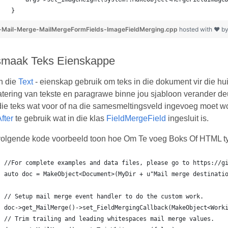
   }
-Mail-Merge-MailMergeFormFields-ImageFieldMerging.cpp
hosted with ❤ b
maak Teks Eienskappe
n die
Text
- eienskap gebruik om teks in die dokument vir die hu
atering van tekste en paragrawe binne jou sjabloon verander d
die teks wat voor of na die samesmeltingsveld ingevoeg moet w
fter
te gebruik wat in die klas
FieldMergeField
ingesluit is.
volgende kode voorbeeld toon hoe Om Te voeg Boks Of HTML ty
//For complete examples and data files, please go to https://g
auto doc = MakeObject<Document>(MyDir + u"Mail merge destinati
// Setup mail merge event handler to do the custom work.
doc->get_MailMerge()->set_FieldMergingCallback(MakeObject<Work
// Trim trailing and leading whitespaces mail merge values.