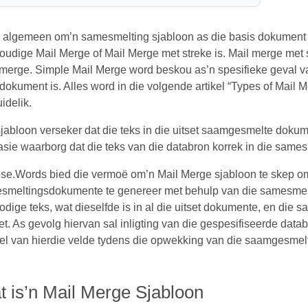
s algemeen om’n samesmelting sjabloon as die basis dokument vi
udige Mail Merge of Mail Merge met streke is. Mail merge met s
 merge. Simple Mail Merge word beskou as’n spesifieke geval va
dokument is. Alles word in die volgende artikel “Types of Mail
idelik.
jabloon verseker dat die teks in die uitset saamgesmelte dokum
sie waarborg dat die teks van die databron korrek in die same
se.Words bied die vermoë om’n Mail Merge sjabloon te skep om 
smeltingsdokumente te genereer met behulp van die samesmelt
odige teks, wat dieselfde is in al die uitset dokumente, en die
et. As gevolg hiervan sal inligting van die gespesifiseerde da
el van hierdie velde tydens die opwekking van die saamgesmel
 is’n Mail Merge Sjabloon