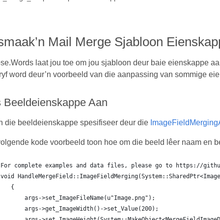
smaak’n Mail Merge Sjabloon Eienska
se.Words laat jou toe om jou sjabloon deur baie eienskappe aa
ryf word deur’n voorbeeld van die aanpassing van sommige eie
 Beeldeienskappe Aan
n die beeldeienskappe spesifiseer deur die
ImageFieldMerging
volgende kode voorbeeld toon hoe om die beeld lêer naam en bee
For complete examples and data files, please go to https://gith
void HandleMergeField::ImageFieldMerging(System::SharedPtr<Imag
   {
       args->set_ImageFileName(u"Image.png");
       args->get_ImageWidth()->set_Value(200);
       args->set_ImageHeight(System::MakeObject<MergeFieldImage