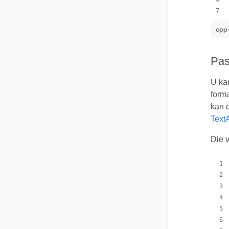
cpp
Pas
U ka
form
kan 
TextA
Die 