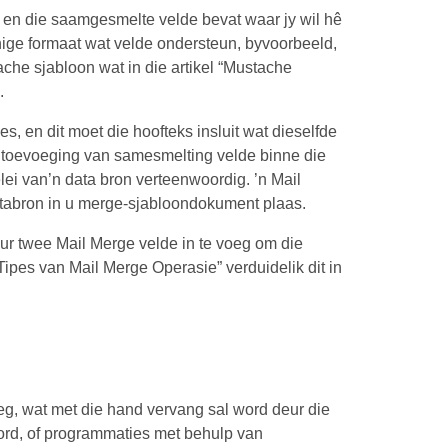
a en die saamgesmelte velde bevat waar jy wil hê
nige formaat wat velde ondersteun, byvoorbeeld,
 sjabloon wat in die artikel “Mustache
.
 en dit moet die hoofteks insluit wat dieselfde
toevoeging van samesmelting velde binne die
lei van’n data bron verteenwoordig. ’n Mail
atabron in u merge-sjabloondokument plaas.
ur twee Mail Merge velde in te voeg om die
Tipes van Mail Merge Operasie” verduidelik dit in
g, wat met die hand vervang sal word deur die
ord, of programmaties met behulp van