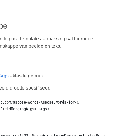
ppe
n te pas. Template aanpassing sal hieronder
nskappe van beelde en teks.
Args
- klas te gebruik.
ld grootte spesifiseer:
ub.com/aspose-words/Aspose.Words-for-C
eFieldMergingArgs> args)
Dimension>(200, MergeFieldImageDimensionUnit::Percent));