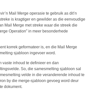
r’n Mail Merge operasie te gebruik as dit’n
treke is kragtiger en gewilder as die eenvoudige
n Mail Merge met streke waar die streek die
 Merge Operation” in meer besonderhede
ent korrek geformateer is, en die Mail Merge
smelting sjabloon ingevoer word.
vaste inhoud te definieer en dan
ingsvelde. So, die samesmelting sjabloon sal
 samesmelting velde in die veranderende inhoud te
tabron by die merge-sjabloon gevoeg word deur
te dokument.