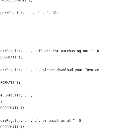
* MERGEFORMAT)");
ype::Regular, u"", u" , ", 0);
pe::Regular, u"", u"Thanks for purchasing our ", 0);
GEFORMAT)");
pe::Regular, u"", u", please download your Invoice at ",
EFORMAT)");
pe::Regular, u"",
);
RGEFORMAT)");
pe::Regular, u"", u", or email us at ", 0);
RGEFORMAT)");