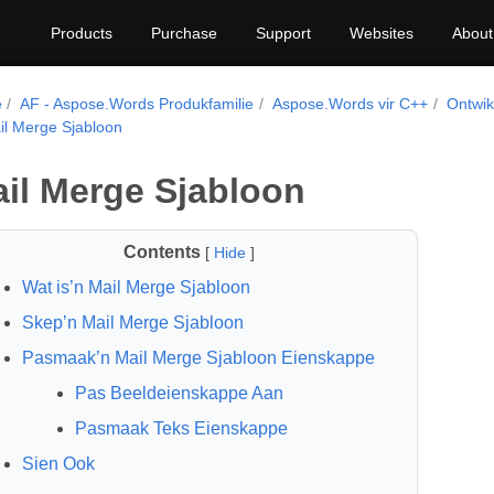
Products
Purchase
Support
Websites
About
e
AF - Aspose.Words Produkfamilie
Aspose.Words vir C++
Ontwik
il Merge Sjabloon
il Merge Sjabloon
Contents
[
Hide
]
Wat is’n Mail Merge Sjabloon
Skep’n Mail Merge Sjabloon
Pasmaak’n Mail Merge Sjabloon Eienskappe
Pas Beeldeienskappe Aan
Pasmaak Teks Eienskappe
Sien Ook