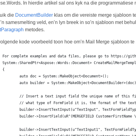
e.Words. In hierdie artikel sal ons kyk na die programmatiese 
uik die
DocumentBuilder
klas om die vereiste merge sjabloon 
 ’n samesmelting veld, en’n lyn breek in so’n sjabloon met behu
rtParagraph
metodes.
volgende kode voorbeeld toon hoe om’n Mail Merge sjabloon te 
For complete examples and data files, please go to https://git
System::SharedPtr<Aspose::Words::Document> CreateMailMergeTemp
{
	auto doc = System::MakeObject<Document>();
	auto builder = System::MakeObject<DocumentBuilder>(doc
	// Insert a text input field the unique name of this f
	// what type of FormField it is, the format of the tex
	builder->InsertTextInput(u"TextInput", TextFormFieldTy
	builder->InsertField(uR"(MERGEFIELD CustomerFirstName 
	builder->InsertTextInput(u"TextInput1", TextFormFieldT