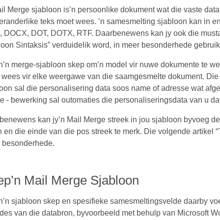
il Merge sjabloon is’n persoonlike dokument wat die vaste dat
eranderlike teks moet wees. ’n samesmelting sjabloon kan in e
 DOCX, DOT, DOTX, RTF. Daarbenewens kan jy ook die mustache
oon Sintaksis” verduidelik word, in meer besonderhede gebruik
’n merge-sjabloon skep om’n model vir nuwe dokumente te wees,
 wees vir elke weergawe van die saamgesmelte dokument. Die 
oon sal die personalisering data soos name of adresse wat afge
e - bewerking sal outomaties die personaliseringsdata van u d
benewens kan jy’n Mail Merge streek in jou sjabloon byvoeg de
 en die einde van die pos streek te merk. Die volgende artikel “
 besonderhede.
ep’n Mail Merge Sjabloon
n’n sjabloon skep en spesifieke samesmeltingsvelde daarby voe
des van die databron, byvoorbeeld met behulp van Microsoft W