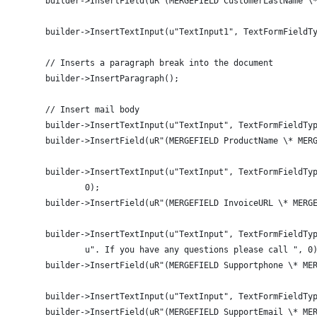
	builder->InsertField(uR"(MERGEFIELD CustomerLastName \
	builder->InsertTextInput(u"TextInput1", TextFormFieldT
	// Inserts a paragraph break into the document
	builder->InsertParagraph();
	// Insert mail body
	builder->InsertTextInput(u"TextInput", TextFormFieldTy
	builder->InsertField(uR"(MERGEFIELD ProductName \* MER
	builder->InsertTextInput(u"TextInput", TextFormFieldTy
		0);
	builder->InsertField(uR"(MERGEFIELD InvoiceURL \* MERG
	builder->InsertTextInput(u"TextInput", TextFormFieldTy
		u". If you have any questions please call ", 0
	builder->InsertField(uR"(MERGEFIELD Supportphone \* ME
	builder->InsertTextInput(u"TextInput", TextFormFieldTy
	builder->InsertField(uR"(MERGEFIELD SupportEmail \* ME