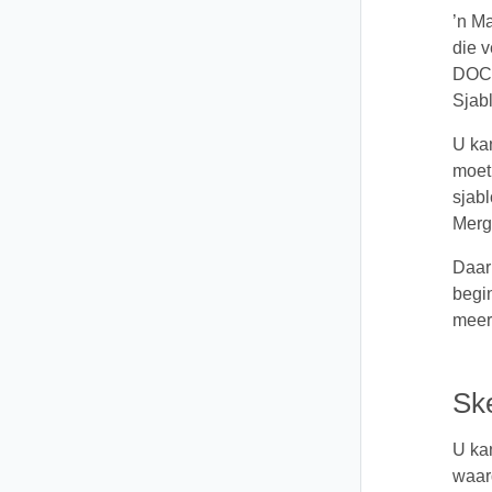
’n Ma
die v
DOC,
Sjabl
U kan
moet
sjabl
Merg
Daar
begin
meer
Sk
U ka
waar