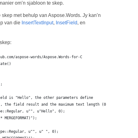
manier om’n sjabloon te skep.
te skep met behulp van Aspose.Words. Jy kan’n
lp van die
InsertTextInput
,
InsetField
, en
skep:
hub.com/aspose-words/Aspose.Words-for-C
late()
);
ield is "Hello", the other parameters define
t, the field result and the maximum text length (0 = no limit)
pe::Regular, u"", u"Hello", 0);
\* MERGEFORMAT)");
ype::Regular, u"", u" ", 0);