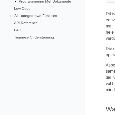
Programmering Met Dokumente
Low Code
Dit i
AI - aangedrewe Funksies
eenvo
API Reference
mail
FAQ
hele 
Tegniese Ondersteuning
verdu
Die s
opera
Aspo
same
die n
vul h
midd
Wat