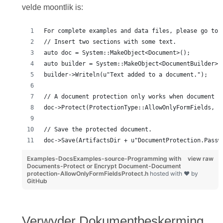
velde moontlik is:
For complete examples and data files, please go to 
// Insert two sections with some text.
auto doc = System::MakeObject<Document>();
auto builder = System::MakeObject<DocumentBuilder>(
builder->Writeln(u"Text added to a document.");
// A document protection only works when document p
doc->Protect(ProtectionType::AllowOnlyFormFields, u
// Save the protected document.
doc->Save(ArtifactsDir + u"DocumentProtection.Passw
Examples-DocsExamples-source-Programming with
view raw
Documents-Protect or Encrypt Document-Document
protection-AllowOnlyFormFieldsProtect.h
hosted with ❤ by
GitHub
Verwyder Dokumentbeskerming