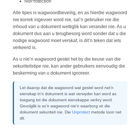
NoProtection
Alle tipes is wagwoordbeveilig, en as hierdie wagwoord
nie korrek ingevoer word nie, sal’n gebruiker nie die
inhoud van u dokument wettiglik kan verander nie. As u
dokument dus aan u terugbesorg word sonder dat u die
nodige wagwoord moet verskaf, is dit’n teken dat iets
verkeerd is.
As u nie’n wagwoord gestel het by die keuse van die
sekuriteitstipe nie, kan ander gebruikers eenvoudig die
beskerming van u dokument ignoreer.
Let daarop dat die wagwoord wat gestel word net’n
eienskap in’n dokument is wat verwyder kan word as
toegang tot die dokument eienskappe verkry word.
Gevolglik is so’n wagwoord nie’n waarborg vir die
dokument sekuriteit nie. Die
Unprotect
metode toon net
dit.