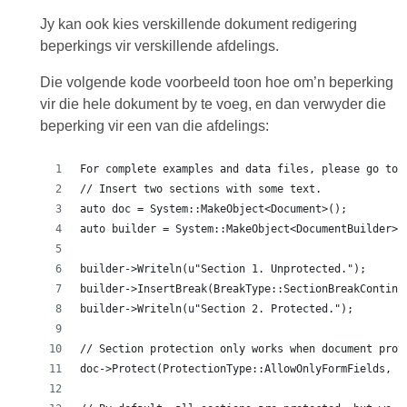
Jy kan ook kies verskillende dokument redigering
beperkings vir verskillende afdelings.
Die volgende kode voorbeeld toon hoe om’n beperking
vir die hele dokument by te voeg, en dan verwyder die
beperking vir een van die afdelings:
For complete examples and data files, please go to 
// Insert two sections with some text.
auto doc = System::MakeObject<Document>();
auto builder = System::MakeObject<DocumentBuilder>(
builder->Writeln(u"Section 1. Unprotected.");
builder->InsertBreak(BreakType::SectionBreakContinu
builder->Writeln(u"Section 2. Protected.");
// Section protection only works when document prot
doc->Protect(ProtectionType::AllowOnlyFormFields, u