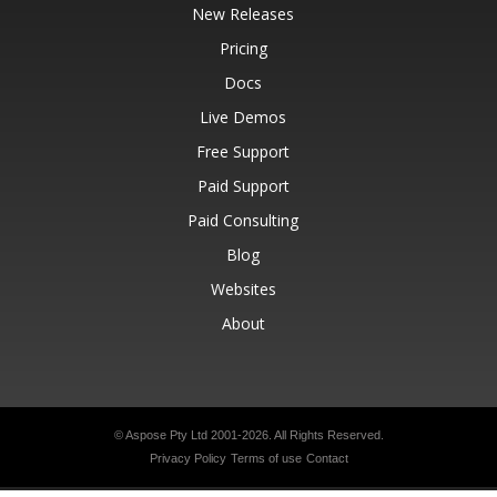
New Releases
Pricing
Docs
Live Demos
Free Support
Paid Support
Paid Consulting
Blog
Websites
About
© Aspose Pty Ltd 2001-2026.
All Rights Reserved.
Privacy Policy
Terms of use
Contact