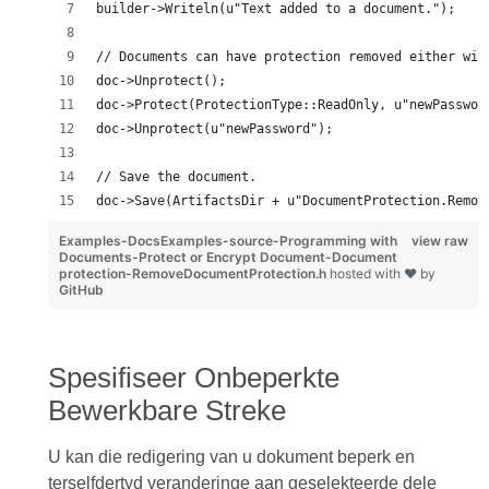
builder->Writeln(u"Text added to a document.");
// Documents can have protection removed either wit
doc->Unprotect();
doc->Protect(ProtectionType::ReadOnly, u"newPasswor
doc->Unprotect(u"newPassword");
// Save the document.
doc->Save(ArtifactsDir + u"DocumentProtection.Remov
Examples-DocsExamples-source-Programming with
view raw
Documents-Protect or Encrypt Document-Document
protection-RemoveDocumentProtection.h
hosted with ❤ by
GitHub
Spesifiseer Onbeperkte
Bewerkbare Streke
U kan die redigering van u dokument beperk en
terselfdertyd veranderinge aan geselekteerde dele