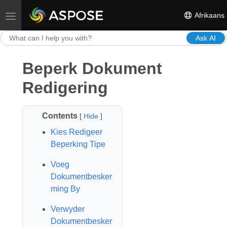
Afrikaans
Toggle navigation
Ask AI
Beperk Dokument
Redigering
Contents
[
Hide
]
Kies Redigeer
Beperking Tipe
Voeg
Dokumentbesker
ming By
Verwyder
Dokumentbesker