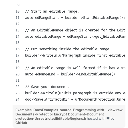
// Start an editable range.
auto edRangeStart = builder->StartEditableRange();
// An EditableRange object is created for the Edita
auto editableRange = edRangeStart->get_EditableRang
// Put something inside the editable range.
builder->Writeln(u"Paragraph inside first editable 
// An editable range is well-formed if it has a sta
auto edRangeEnd = builder->EndEditableRange();
// Save your document.
builder->Writeln(u"This paragraph is outside any ed
doc->Save(ArtifactsDir + u"DocumentProtection.Unres
Examples-DocsExamples-source-Programming with
view raw
Documents-Protect or Encrypt Document-Document
protection-UnrestrictedEditableRegions.h
hosted with ❤ by
GitHub