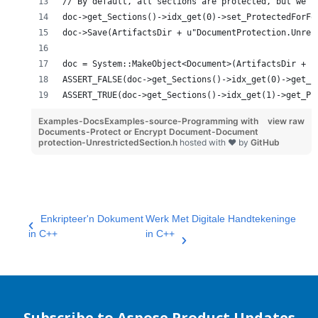
// By default, all sections are protected, but we c
doc->get_Sections()->idx_get(0)->set_ProtectedForFo
doc->Save(ArtifactsDir + u"DocumentProtection.Unres
doc = System::MakeObject<Document>(ArtifactsDir + u
ASSERT_FALSE(doc->get_Sections()->idx_get(0)->get_P
ASSERT_TRUE(doc->get_Sections()->idx_get(1)->get_Pr
Examples-DocsExamples-source-Programming with
view raw
Documents-Protect or Encrypt Document-Document
protection-UnrestrictedSection.h
hosted with ❤ by
GitHub
Enkripteer'n Dokument
Werk Met Digitale Handtekeninge
in C++
in C++
Subscribe to Aspose Product Updates