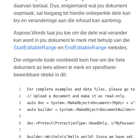
daarvan toelaat. Dus, enigiemand wat jou dokument
oopmaak, sal toegang tot hierdie onbeperkte dele kan
kry en veranderinge aan die inhoud kan aanbring.
Aspose.Words laat jou toe om die dele wat verander
kan word in jou dokument te merk met behulp van die
StartEditableRange
en
EndEditableRange
metodes.
Die volgende kode voorbeeld toon hoe om die hele
dokument as lees-alleen te merk en spesifiseer
bewerkbare streke in dit:
For complete examples and data files, please go to 
// Upload a document and make it as read-only.
auto doc = System::MakeObject<Document>(MyDir + u"D
auto builder = System::MakeObject<DocumentBuilder>(
doc->Protect(ProtectionType::ReadOnly, u"MyPassword
builder->Writeln(u"Hello world! Since we have set t