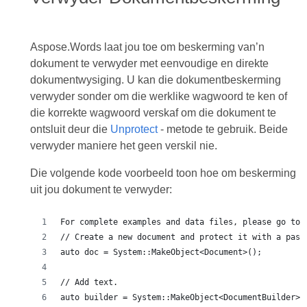
Aspose.Words laat jou toe om beskerming van’n
dokument te verwyder met eenvoudige en direkte
dokumentwysiging. U kan die dokumentbeskerming
verwyder sonder om die werklike wagwoord te ken of
die korrekte wagwoord verskaf om die dokument te
ontsluit deur die
Unprotect
- metode te gebruik. Beide
verwyder maniere het geen verskil nie.
Die volgende kode voorbeeld toon hoe om beskerming
uit jou dokument te verwyder:
For complete examples and data files, please go to 
// Create a new document and protect it with a pass
auto doc = System::MakeObject<Document>();
// Add text.
auto builder = System::MakeObject<DocumentBuilder>(