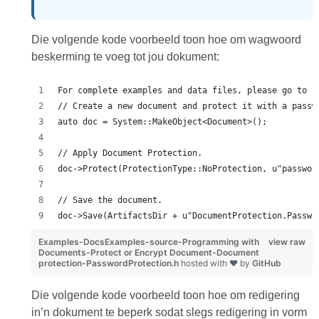
Die volgende kode voorbeeld toon hoe om wagwoord
beskerming te voeg tot jou dokument:
For complete examples and data files, please go to h
// Create a new document and protect it with a passw
auto doc = System::MakeObject<Document>();
// Apply Document Protection.
doc->Protect(ProtectionType::NoProtection, u"passwor
// Save the document.
doc->Save(ArtifactsDir + u"DocumentProtection.Passwo
Examples-DocsExamples-source-Programming with
view raw
Documents-Protect or Encrypt Document-Document
protection-PasswordProtection.h
hosted with ❤ by
GitHub
Die volgende kode voorbeeld toon hoe om redigering
in’n dokument te beperk sodat slegs redigering in vorm