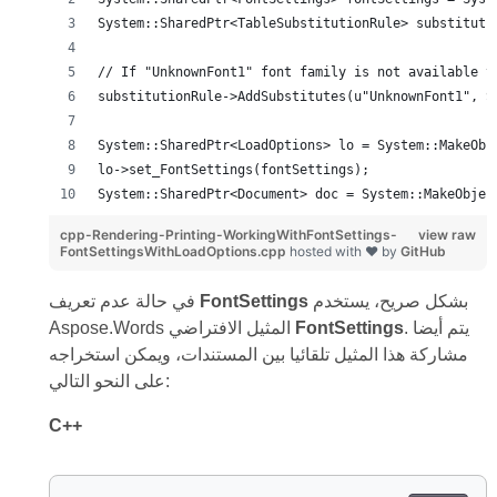
System::SharedPtr<TableSubstitutionRule> substituti
// If "UnknownFont1" font family is not available t
substitutionRule->AddSubstitutes(u"UnknownFont1", S
System::SharedPtr<LoadOptions> lo = System::MakeObj
lo->set_FontSettings(fontSettings);
System::SharedPtr<Document> doc = System::MakeObjec
cpp-Rendering-Printing-WorkingWithFontSettings-
view raw
FontSettingsWithLoadOptions.cpp
hosted with ❤ by
GitHub
بشكل صريح، يستخدم
FontSettings
في حالة عدم تعريف
. يتم أيضا
FontSettings
Aspose.Words المثيل الافتراضي
مشاركة هذا المثيل تلقائيا بين المستندات، ويمكن استخراجه
على النحو التالي:
C++