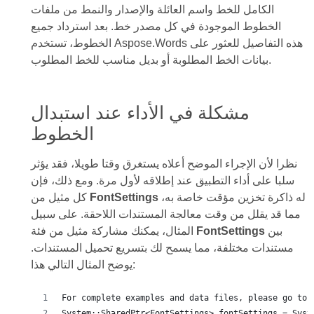
الكامل للخط واسم العائلة والإصدار والنمط من ملفات
الخطوط الموجودة في كل مصدر خط. بعد استرداد جميع
الخطوط، تستخدم Aspose.Words هذه التفاصيل للعثور على
بيانات الخط المطلوبة أو بديل مناسب للخط المطلوب.
مشكلة في الأداء عند استبدال
الخطوط
نظرا لأن الإجراء الموضح أعلاه يستغرق وقتا طويلا، فقد يؤثر
سلبا على أداء التطبيق عند إطلاقه لأول مرة. ومع ذلك، فإن
له ذاكرة تخزين مؤقت خاصة به،
FontSettings
كل مثيل من
مما قد يقلل من وقت معالجة المستندات اللاحقة. على سبيل
بين
FontSettings
المثال، يمكنك مشاركة مثيل من فئة
مستندات مختلفة، مما يسمح لك بتسريع تحميل المستندات.
يوضح المثال التالي هذا:
For complete examples and data files, please go to 
System::SharedPtr<FontSettings> fontSettings = Syst