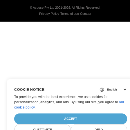
© Aspose Pty Ltd 2001-2026.
All Rights Reserved.
Privacy Policy
Terms of use
Contact
COOKIE NOTICE
To provide you with the best experience, we use cookies for
personalization, analytics, and ads. By using our site, you agree to
our
cookie policy
.
ACCEPT
CUSTOMIZE
DENY