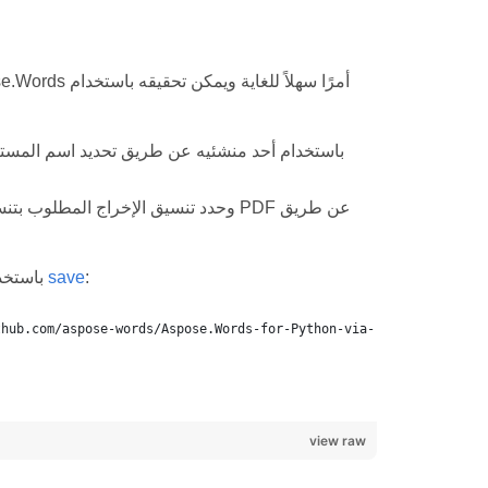
:
save
يوضح مثال الكود التالي كيفية تحويل مستند من DOCX إلى PDF باستخدام طريقة
view raw