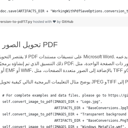
doc.save(ARTIFACTS_DIR + "WorkingWithPdfSaveOptions.conversion_
ersion-to-pdf17.py
hosted with ❤ by
GitHub
تحويل الصور إلى PDF
لا يقتصر التحويل إلى PDF على تنسيقات مستندات Microsoft Word. يمكن أيضًا تحويل أي ت
ذلك التنسيق الذي تم إنشاؤه برمجيًا، إلى PDF. على سبيل المثال، يمكننا تحويل الصور ذات الصفحة الواحدة، مث
ل صور JPEG وTIFF إلى PDF: