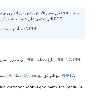
في بعض الأحيان يكون من الضروري تحديد خ
، التي تحتوي على خصائص تحدد كيفية عرض مخرجات PDF.
لاحظ أنه باستخدام نفس التقنية، يمكنك تحويل أي مستند بتنسيق تخطيط التدفق إلى تنسيق PDF.
:
PDF17
مع التوافق مع
PdfSaveOptions
يوضح مثال التعليمات البرمجية التالي كيفية تحويل مستند إلى PDF 1.7 باستخدام