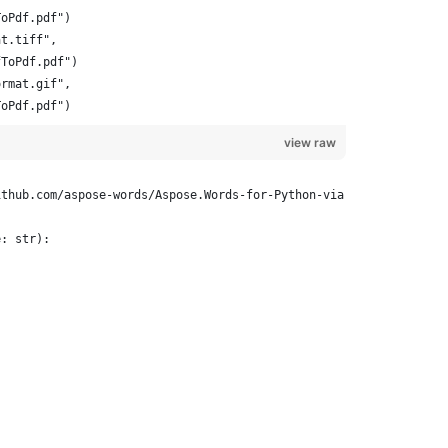
ToPdf.pdf")
view raw