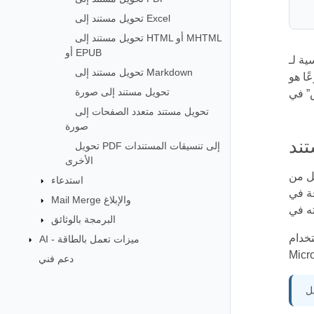
تحويل مستند إلى Excel
تحويل مستند إلى HTML أو MHTML
أو EPUB
نسيقات
تحويل مستند إلى Markdown
ثناء عرضه على منصات مختلفة.
تحويل مستند إلى صورة
تحويل مستند متعدد الصفحات إلى
صورة
تحويل PDF إلى تنسيقات المستندات
الأخرى
من الحساب. يحاكي محرك تخطيط Aspose.Words
استدعاء
 يمكن إلى ما
Mail Merge والإبلاغ
البرمجة بالوثائق
 برمجيًا من تنسيقات Word، مثل DOC أو DOCX، إلى PDF دون استخدام
AI - ميزات تعمل بالطاقة
دعم فني