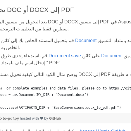
تحويل DOC أو DOCX إلى PDF
يعد التحويل من تنسيق المستند DOC أو DOCX إلى تنسيق PDF في Aspose.Words أمرًا سهلاً للغاية و
سطرين فقط من التعليمات البرمجية التي:
باستخدام أحد منشئيه عن طريق تحديد اسم المستند بامتداد التنسيق
Document
قم بتحميل المستند الخاص بك إلى كائن
الخاص به.
وحدد تنسيق الإخراج المطلوب بتنسيق PDF عن طريق
Document
على كائن
Document.save
قم باستدعاء إحدى طرق
إدخال اسم ملف بامتداد “.PDF”.
doc.save(ARTIFACTS_DIR + "BaseConversions.docx_to_pdf.pdf")
x-to-pdf.py
hosted with ❤ by
GitHub