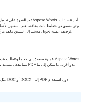
تعد القدرة على تحويل المس
يُستخدم مصطلح “العرض” في Aspose.Words لوصف عملية تحويل مستند إلى تنسيق ملف مرقّم أو يحمل مفهوم الصفحات.