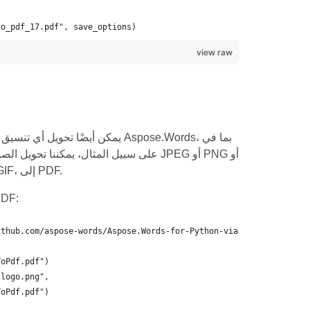
to_pdf_17.pdf", save_options)
view raw
BMP أو EMF أو WMF، بالإضافة إلى الصور متعددة الصفحات، مثل TIFF وGIF، إلى PDF.
يوضح مثال التعليمات البرمجية التالي كيفية تحوي