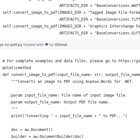
                          ARTIFACTS_DIR + "BaseConversions.Gif
ge-to-pdf.py
hosted with ❤ by
GitHub