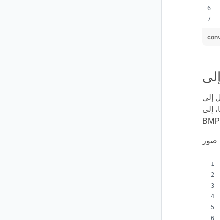
conv
نسيق يدعمه Aspose.Words، بما في
ل JPEG أو PNG أو