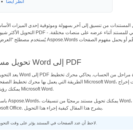
أنظر أيضا
تندات من تنسيق إلى آخر بسهولة وموثوقية إحدى الميزات الأساسية لـ Aspose.Words. أحد ت
التحويل الأكثر شيوعًا هو PDF - وهو تنسيق ذو تخطيط ثابت يحافظ على المظهر الأصلي للمستند أ
تحويل مستند Word إلى PDF
يعد التحويل من Word إلى PDF عملية معقدة إلى حد ما وتتطلب عدة مراحل 
الطريقة التي يعمل بها محرك تخطيط الصفحة في Microsoft Word، مما يجعل مستندات إخراج PDF تبدو أقرب ما
يمكنك رؤيته في Microsoft Word.
باستخدام Aspose.Words، يمكنك تحويل مستند
Microsoft Office. يشرح هذا المقال كيفية إجراء هذا التحويل.
لاحظ أن عدد الصفحات في المستند يؤثر على وقت التحويل.