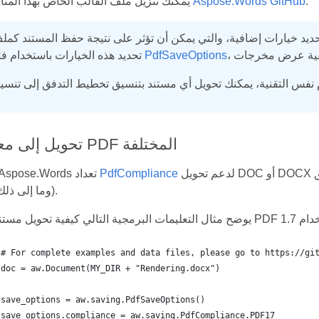
.
Aspose.Words GitHub
يمكنك تنزيل ملف القالب الخاص بهذا المثال من
يارات إضافية، والتي يمكن أن تؤثر على نتيجة حفظ المستند كملف PDF. يمك
PdfSaveOptions
تحديد هذه الخيارات باستخدام فئة
تحويل إلى معايير PDF المختلفة
لدعم تحويل DOC أو DOCX إلى معايير تنسيق PDF مختلفة (مثل PDF 1.7، PDF
PdfCompliance
يوفر Aspose.Words تعداد
1.5، وما إلى ذلك).