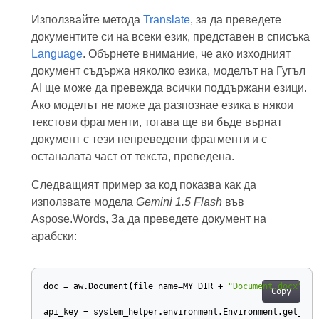
Използвайте метода
Translate
, за да преведете
документите си на всеки език, представен в списъка
Language
. Обърнете внимание, че ако изходният
документ съдържа няколко езика, моделът на Гугъл
AI ще може да превежда всички поддържани езици.
Ако моделът не може да разпознае езика в някои
текстови фрагменти, тогава ще ви бъде върнат
документ с тези непреведени фрагменти и с
останалата част от текста, преведена.
Следващият пример за код показва как да
използвате модела
Gemini 1.5 Flash
във
Aspose.Words, За да преведете документ на
арабски:
doc
=
aw
.
Document
(
file_name
=
MY_DIR
+
"Document.docx"
)
Copy
api_key
=
system_helper
.
environment
.
Environment
.
get_env