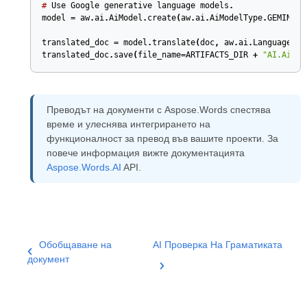
#
Use
Google
generative
language
models
.
model
=
aw
.
ai
.
AiModel
.
create
(
aw
.
ai
.
AiModelType
.
GEMINI_1
translated_doc
=
model
.
translate
(
doc
,
aw
.
ai
.
Language
.
AR
translated_doc
.
save
(
file_name
=
ARTIFACTS_DIR
+
"AI.AiTra
Преводът на документи с Aspose.Words спестява
време и улеснява интегрирането на
функционалност за превод във вашите проекти. За
повече информация вижте документацията
Aspose.Words.AI
API.
Обобщаване на
AI Проверка На Граматиката
документ