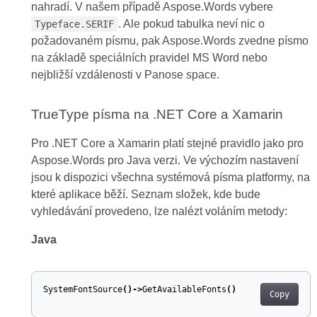
nahradí. V našem případě Aspose.Words vybere
. Ale pokud tabulka neví nic o
Typeface.SERIF
požadovaném písmu, pak Aspose.Words zvedne písmo
na základě speciálních pravidel MS Word nebo
nejbližší vzdálenosti v Panose space.
TrueType písma na .NET Core a Xamarin
Pro .NET Core a Xamarin platí stejné pravidlo jako pro
Aspose.Words pro Java verzi. Ve výchozím nastavení
jsou k dispozici všechna systémová písma platformy, na
které aplikace běží. Seznam složek, kde bude
vyhledávání provedeno, lze nalézt voláním metody:
Java
SystemFontSource
()->
GetAvailableFonts
()
Copy