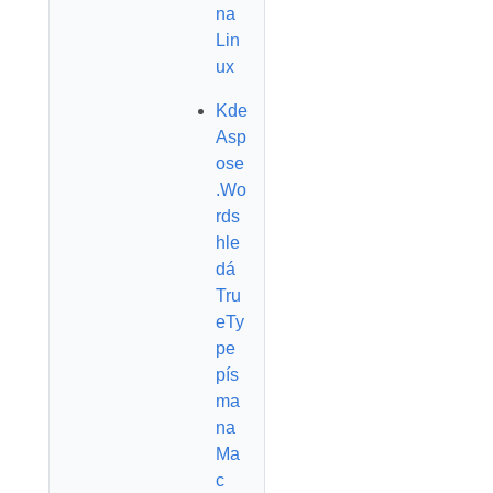
na
Lin
ux
Kde
Asp
ose
.Wo
rds
hle
dá
Tru
eTy
pe
pís
ma
na
Ma
c