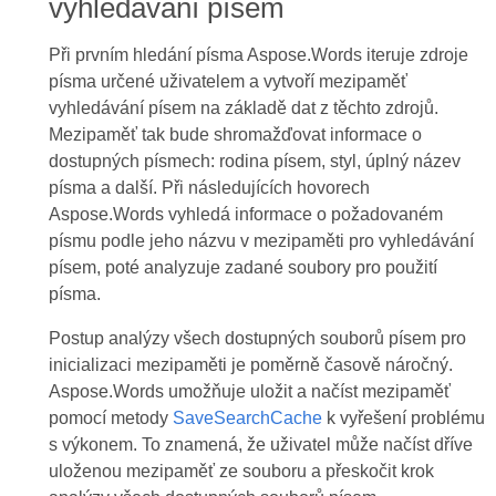
vyhledávání písem
Při prvním hledání písma Aspose.Words iteruje zdroje
písma určené uživatelem a vytvoří mezipaměť
vyhledávání písem na základě dat z těchto zdrojů.
Mezipaměť tak bude shromažďovat informace o
dostupných písmech: rodina písem, styl, úplný název
písma a další. Při následujících hovorech
Aspose.Words vyhledá informace o požadovaném
písmu podle jeho názvu v mezipaměti pro vyhledávání
písem, poté analyzuje zadané soubory pro použití
písma.
Postup analýzy všech dostupných souborů písem pro
inicializaci mezipaměti je poměrně časově náročný.
Aspose.Words umožňuje uložit a načíst mezipaměť
pomocí metody
SaveSearchCache
k vyřešení problému
s výkonem. To znamená, že uživatel může načíst dříve
uloženou mezipaměť ze souboru a přeskočit krok