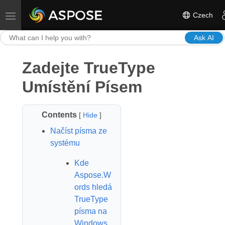
Czech
Toggle navigation
Ask AI
Zadejte TrueType
Umístění Písem
Contents
[
Hide
]
Načíst písma ze
systému
Kde
Aspose.W
ords hledá
TrueType
písma na
Windows