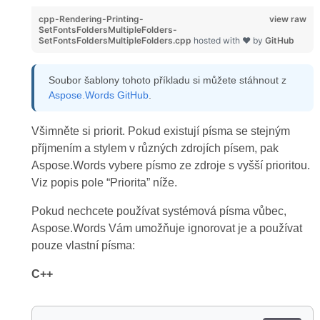
cpp-Rendering-Printing-
view raw
SetFontsFoldersMultipleFolders-
SetFontsFoldersMultipleFolders.cpp
hosted with ❤ by
GitHub
Soubor šablony tohoto příkladu si můžete stáhnout z
Aspose.Words GitHub
.
Všimněte si priorit. Pokud existují písma se stejným
příjmením a stylem v různých zdrojích písem, pak
Aspose.Words vybere písmo ze zdroje s vyšší prioritou.
Viz popis pole “Priorita” níže.
Pokud nechcete používat systémová písma vůbec,
Aspose.Words Vám umožňuje ignorovat je a používat
pouze vlastní písma:
C++