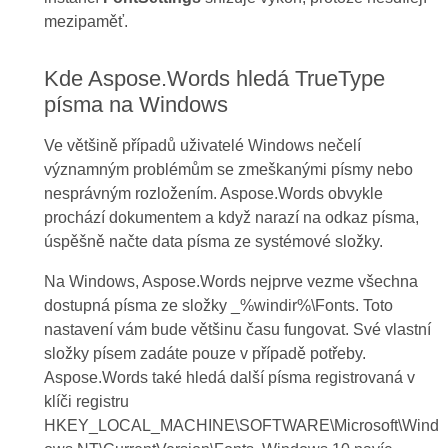
mezipaměť.
Kde Aspose.Words hledá TrueType
písma na Windows
Ve většině případů uživatelé Windows nečelí
významným problémům se zmeškanými písmy nebo
nesprávným rozložením. Aspose.Words obvykle
prochází dokumentem a když narazí na odkaz písma,
úspěšně načte data písma ze systémové složky.
Na Windows, Aspose.Words nejprve vezme všechna
dostupná písma ze složky _%windir%\Fonts. Toto
nastavení vám bude většinu času fungovat. Své vlastní
složky písem zadáte pouze v případě potřeby.
Aspose.Words také hledá další písma registrovaná v
klíči registru
HKEY_LOCAL_MACHINE\SOFTWARE\Microsoft\Wind