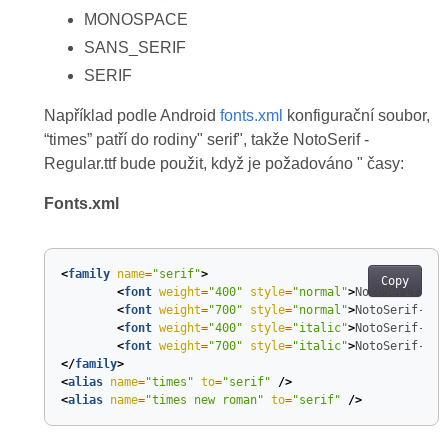
MONOSPACE
SANS_SERIF
SERIF
Například podle Android
fonts.xml
konfigurační soubor,
“times” patří do rodiny" serif", takže NotoSerif -
Regular.ttf bude použit, když je požadováno " časy:
Fonts.xml
<
family
name
=
"serif"
>
Copy
<
font
weight
=
"400"
style
=
"normal"
>
NotoSerif-Reg
<
font
weight
=
"700"
style
=
"normal"
>
NotoSerif-Bol
<
font
weight
=
"400"
style
=
"italic"
>
NotoSerif-Ita
<
font
weight
=
"700"
style
=
"italic"
>
NotoSerif-Bol
</
family
>
<
alias
name
=
"times"
to
=
"serif"
/>
<
alias
name
=
"times new roman"
to
=
"serif"
/>