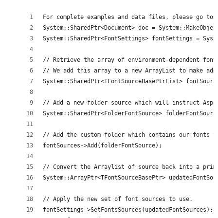
For complete examples and data files, please go to 
System::SharedPtr<Document> doc = System::MakeObjec
System::SharedPtr<FontSettings> fontSettings = Syst
// Retrieve the array of environment-dependent font
// We add this array to a new ArrayList to make add
System::SharedPtr<TFontSourceBasePtrList> fontSourc
// Add a new folder source which will instruct Aspo
System::SharedPtr<FolderFontSource> folderFontSourc
// Add the custom folder which contains our fonts t
fontSources->Add(folderFontSource);
// Convert the Arraylist of source back into a prim
System::ArrayPtr<TFontSourceBasePtr> updatedFontSou
// Apply the new set of font sources to use.
fontSettings->SetFontsSources(updatedFontSources);