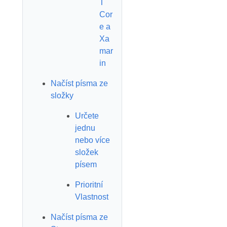
T
Cor
e a
Xa
mar
in
Načíst písma ze
složky
Určete
jednu
nebo více
složek
písem
Prioritní
Vlastnost
Načíst písma ze