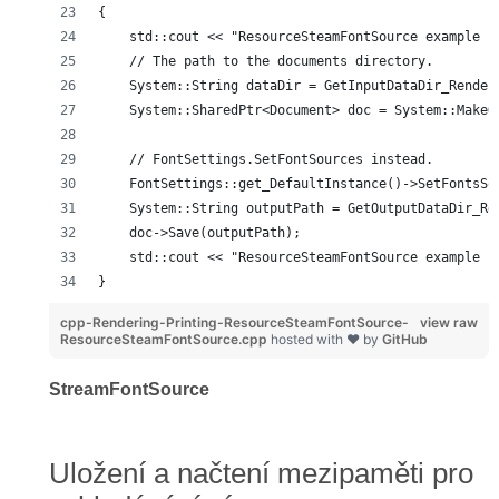
{
    std::cout << "ResourceSteamFontSource example s
    // The path to the documents directory.
    System::String dataDir = GetInputDataDir_Render
    System::SharedPtr<Document> doc = System::MakeO
    // FontSettings.SetFontSources instead.
    FontSettings::get_DefaultInstance()->SetFontsSo
    System::String outputPath = GetOutputDataDir_Re
    doc->Save(outputPath);
    std::cout << "ResourceSteamFontSource example f
}
cpp-Rendering-Printing-ResourceSteamFontSource-
view raw
ResourceSteamFontSource.cpp
hosted with ❤ by
GitHub
StreamFontSource
Uložení a načtení mezipaměti pro