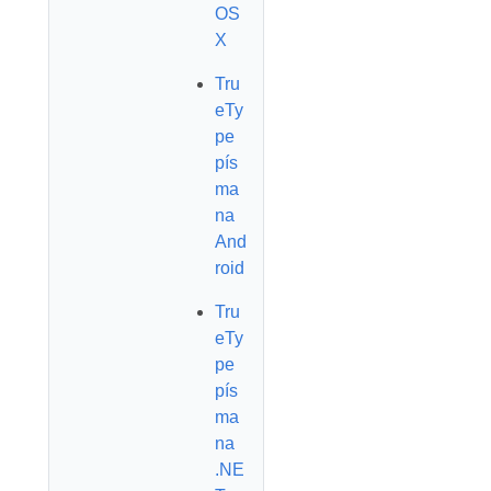
OS
X
Tru
eTy
pe
pís
ma
na
And
roid
Tru
eTy
pe
pís
ma
na
.NE