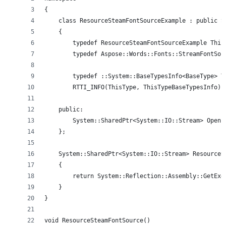
{
    class ResourceSteamFontSourceExample : public S
    {
        typedef ResourceSteamFontSourceExample This
        typedef Aspose::Words::Fonts::StreamFontSou
        typedef ::System::BaseTypesInfo<BaseType> T
        RTTI_INFO(ThisType, ThisTypeBaseTypesInfo);
    public:
        System::SharedPtr<System::IO::Stream> OpenF
    };
    System::SharedPtr<System::IO::Stream> ResourceS
    {
        return System::Reflection::Assembly::GetExe
    }
}
void ResourceSteamFontSource()