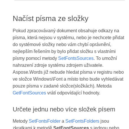
Načíst písma ze složky
Pokud zpracovávaný dokument obsahuje odkazy na
písma, která nejsou v systému, nebo je nechcete přidat
do systémové složky nebo vám chybí oprávnění,
nejlepším řešením by bylo přidat složku s vlastními
písmy pomocí metody
SetFontsSources
. To umožní
nahrazení zdroje systému zdrojem uživatele.
Aspose.Words již nebude hledat písma v registru nebo
ve složce Windows\Font a místo toho bude vyhledávat
pouze písma v zadané složce(složkách). Metoda
GetFontSources
vrátí odpovídající hodnoty.
Určete jednu nebo více složek písem
Metody
SetFontsFolder
a
SetFontsFolders
jsou
zkratkami k metodě
SetFontSources
s jednou nebo