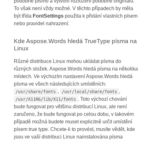
podobné písmo a vytvořil rozložení podobné originálu.
To však není vždy možné. V těchto případech by měla
být třída
FontSettings
použita k přidání vlastních písem
nebo pravidel nahrazení.
Kde Aspose.Words hledá TrueType písma na
Linux
Různé distribuce Linux mohou ukládat písma do
různých složek. Aspose.Words hledá písma na několika
místech. Ve výchozím nastavení Aspose.Words hledá
písma ve všech následujících umístěních:
,
,
/usr/share/fonts
/usr/local/share/fonts
. Toto výchozí chování
/usr/X11R6/lib/X11/fonts
bude fungovat pro většinu distribucí Linux, ale není
zaručeno, že bude fungovat po celou dobu, v takovém
případě možná budete muset explicitně určit umístění
písem true type. Chcete-li to provést, musíte vědět, kde
jsou ve vaší distribuci Linux nainstalována písma