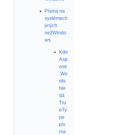
Písma na
systémech
jiných
nežWindo
ws
Kde
Asp
ose
.Wo
rds
hle
dá
Tru
eTy
pe
pís
ma