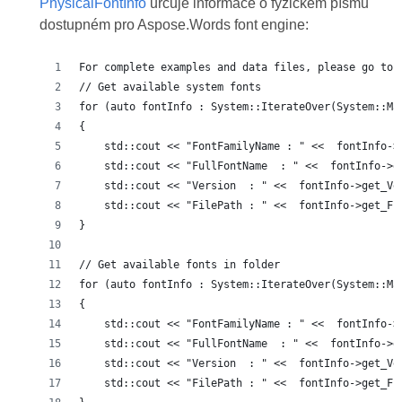
PhysicalFontInfo
určuje informace o fyzickém písmu
dostupném pro Aspose.Words font engine:
For complete examples and data files, please go to 
// Get available system fonts
for (auto fontInfo : System::IterateOver(System::Ma
{
    std::cout << "FontFamilyName : " <<  fontInfo->
    std::cout << "FullFontName  : " <<  fontInfo->g
    std::cout << "Version  : " <<  fontInfo->get_Ve
    std::cout << "FilePath : " <<  fontInfo->get_Fi
}
// Get available fonts in folder
for (auto fontInfo : System::IterateOver(System::Ma
{
    std::cout << "FontFamilyName : " <<  fontInfo->
    std::cout << "FullFontName  : " <<  fontInfo->g
    std::cout << "Version  : " <<  fontInfo->get_Ve
    std::cout << "FilePath : " <<  fontInfo->get_Fi