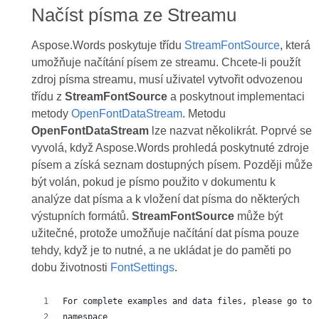
Načíst písma ze Streamu
Aspose.Words poskytuje třídu
StreamFontSource
, která
umožňuje načítání písem ze streamu. Chcete-li použít
zdroj písma streamu, musí uživatel vytvořit odvozenou
třídu z
StreamFontSource
a poskytnout implementaci
metody
OpenFontDataStream
. Metodu
OpenFontDataStream
lze nazvat několikrát. Poprvé se
vyvolá, když Aspose.Words prohledá poskytnuté zdroje
písem a získá seznam dostupných písem. Později může
být volán, pokud je písmo použito v dokumentu k
analýze dat písma a k vložení dat písma do některých
výstupních formátů.
StreamFontSource
může být
užitečné, protože umožňuje načítání dat písma pouze
tehdy, když je to nutné, a ne ukládat je do paměti po
dobu životnosti
FontSettings
.
For complete examples and data files, please go to 
namespace