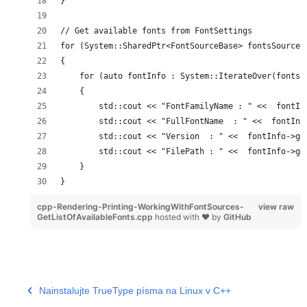
}
// Get available fonts from FontSettings
for (System::SharedPtr<FontSourceBase> fontsSource 
{
    for (auto fontInfo : System::IterateOver(fontsS
    {
        std::cout << "FontFamilyName : " <<  fontIn
        std::cout << "FullFontName  : " <<  fontInf
        std::cout << "Version  : " <<  fontInfo->ge
        std::cout << "FilePath : " <<  fontInfo->ge
    }
}
cpp-Rendering-Printing-WorkingWithFontSources-
view raw
GetListOfAvailableFonts.cpp
hosted with ❤ by
GitHub
Nainstalujte TrueType písma na Linux v C++