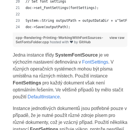
// Set font settings
doc->set_FontSettings(fontSettings);
System::String outputPath = outputDataDir + u"SetFo
doc->Save(outputPath);
cpp-Rendering-Printing-WorkingWithFontSources-
view raw
SetFontsFolder.cpp
hosted with ❤ by
GitHub
Jedna instance třídy
SystemFontSource
je ve
výchozím nastavení definována v
FontSettings
. V
různých operačních systémech mohou být písma
umístěna na různých místech. Použití instance
FontSettings
pro každý dokument však není
optimálním řešením. Ve většině případů by mělo stačit
použití
DefaultInstance
.
Instance jednotlivých dokumentů jsou potřebné pouze v
případě, že je nutné použít různé zdroje písem pro
různé dokumenty, což je vzácný případ. Použití několika
instancí
FontSettings
snižuje výkon, protože nesdílejí