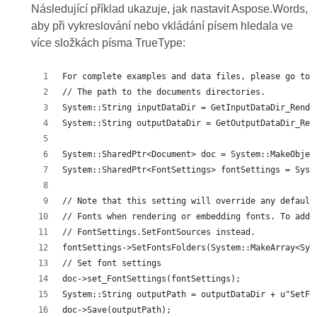
Následující příklad ukazuje, jak nastavit Aspose.Words,
aby při vykreslování nebo vkládání písem hledala ve
více složkách písma TrueType:
For complete examples and data files, please go to 
// The path to the documents directories.
System::String inputDataDir = GetInputDataDir_Rende
System::String outputDataDir = GetOutputDataDir_Ren
System::SharedPtr<Document> doc = System::MakeObjec
System::SharedPtr<FontSettings> fontSettings = Syst
// Note that this setting will override any default
// Fonts when rendering or embedding fonts. To add 
// FontSettings.SetFontSources instead.
fontSettings->SetFontsFolders(System::MakeArray<Sys
// Set font settings
doc->set_FontSettings(fontSettings);
System::String outputPath = outputDataDir + u"SetFo
doc->Save(outputPath);