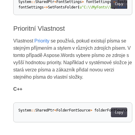
System
::
SharedPtr
<
FontSettings
>
fontSettings
=
System
::
Copy
fontSettings
->
SetFontsFolder
(
u
"C:
\\
MyFonts
\\
"
,
true
);
Prioritní Vlastnost
Vlastnost
Priority
se používá, pokud existují písma se
stejným příjmením a stylem v různých zdrojích písem. V
tomto případě Aspose.Words vybere písmo ze zdroje s
vyšší hodnotou priority. Například v systémové složce je
stará verze písma a zákazník přidal novou verzi
stejného písma do vlastní složky.
C++
System
::
SharedPtr
<
FolderFontSource
>
folderFontSource
=
Copy