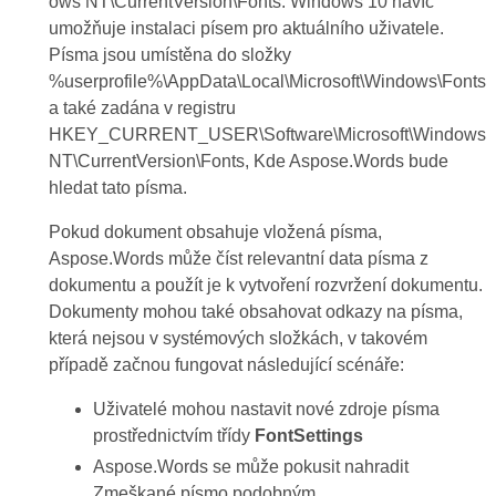
ows NT\CurrentVersion\Fonts. Windows 10 navíc
umožňuje instalaci písem pro aktuálního uživatele.
Písma jsou umístěna do složky
%userprofile%\AppData\Local\Microsoft\Windows\Fonts
a také zadána v registru
HKEY_CURRENT_USER\Software\Microsoft\Windows
NT\CurrentVersion\Fonts, Kde Aspose.Words bude
hledat tato písma.
Pokud dokument obsahuje vložená písma,
Aspose.Words může číst relevantní data písma z
dokumentu a použít je k vytvoření rozvržení dokumentu.
Dokumenty mohou také obsahovat odkazy na písma,
která nejsou v systémových složkách, v takovém
případě začnou fungovat následující scénáře:
Uživatelé mohou nastavit nové zdroje písma
prostřednictvím třídy
FontSettings
Aspose.Words se může pokusit nahradit
Zmeškané písmo podobným