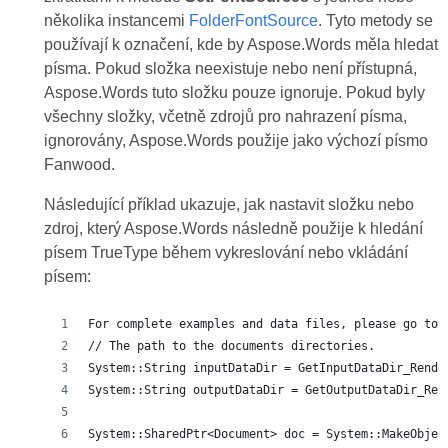
několika instancemi
FolderFontSource
. Tyto metody se
používají k označení, kde by Aspose.Words měla hledat
písma. Pokud složka neexistuje nebo není přístupná,
Aspose.Words tuto složku pouze ignoruje. Pokud byly
všechny složky, včetně zdrojů pro nahrazení písma,
ignorovány, Aspose.Words použije jako výchozí písmo
Fanwood.
Následující příklad ukazuje, jak nastavit složku nebo
zdroj, který Aspose.Words následně použije k hledání
písem TrueType během vykreslování nebo vkládání
písem:
For complete examples and data files, please go to 
// The path to the documents directories.
System::String inputDataDir = GetInputDataDir_Rende
System::String outputDataDir = GetOutputDataDir_Ren
System::SharedPtr<Document> doc = System::MakeObjec