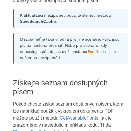
analýzy všech dostupných souborů písem.
K aktualizaci mezipaměti použijte stejnou metodu
SaveSearchCache
.
Mezipaměť je také vhodná pro jiné scénáře, když jsou
písma načtena přes síť. Nebo pro scénáře, kdy
neexistuje způsob, jak uložit instanci
s
FontSettings
načtenou mezipamětí.
Získejte seznam dostupných
písem
Pokud chcete získat seznam dostupných písem, která
lze například použít k vykreslení dokumentu PDF,
můžete použít metodu
GetAvailableFonts
, jak je
znázorněno v následujícím příkladu kódu. Třída