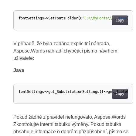
fontSettings
->
SetFontsFolder
(
u
"C:\\MyFonts\\"
,
true
);
Copy
V případě, že byla zadána explicitní náhrada,
Aspose.Words nahradí chybějící písmo návrhem
uživatele:
Java
fontSettings
->
get_SubstitutionSettings
()->
get_TableSubs
Copy
Pokud žádné z pravidel nefungovalo, Aspose.Words
Zkontrolujte interní tabulku výměny. Pokud tabulka
obsahuje informace o dobrém přizpůsobení, písmo se