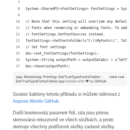
System::SharedPtr<FontSettings> fontSettings = Syst
// Note that this setting will override any default
// Fonts when rendering or embedding fonts. To add 
// FontSettings.SetFontSources instead.
fontSettings->SetFontsFolder(u"C:\\MyFonts\\", fals
// Set font settings
doc->set_FontSettings(fontSettings);
System::String outputPath = outputDataDir + u"SetTr
doc->Save(outputPath);
cpp-Rendering-Printing-SetTrueTypeFontsFolder-
view raw
SetTrueTypeFontsFolder.cpp
hosted with ❤ by
GitHub
Soubor šablony tohoto příkladu si můžete stáhnout z
Aspose.Words GitHub
.
Další booleovský parametr řídí, zda jsou písma
skenována rekurzivně ve všech složkách, a proto
skenuje všechny podřízené složky zadané složky.