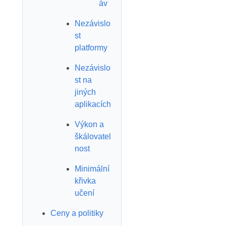
áv
Nezávislo
st
platformy
Nezávislo
st na
jiných
aplikacích
Výkon a
škálovatel
nost
Minimální
křivka
učení
Ceny a politiky