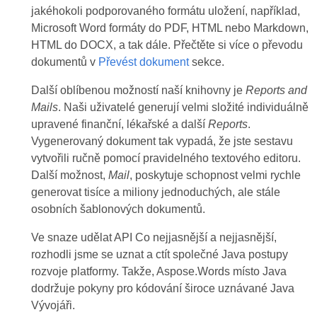
jakéhokoli podporovaného formátu uložení, například,
Microsoft Word formáty do PDF, HTML nebo Markdown,
HTML do DOCX, a tak dále. Přečtěte si více o převodu
dokumentů v
Převést dokument
sekce.
Další oblíbenou možností naší knihovny je
Reports and
Mails
. Naši uživatelé generují velmi složité individuálně
upravené finanční, lékařské a další
Reports
.
Vygenerovaný dokument tak vypadá, že jste sestavu
vytvořili ručně pomocí pravidelného textového editoru.
Další možnost,
Mail
, poskytuje schopnost velmi rychle
generovat tisíce a miliony jednoduchých, ale stále
osobních šablonových dokumentů.
Ve snaze udělat API Co nejjasnější a nejjasnější,
rozhodli jsme se uznat a ctít společné Java postupy
rozvoje platformy. Takže, Aspose.Words místo Java
dodržuje pokyny pro kódování široce uznávané Java
Vývojáři.