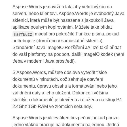
Aspose.Words je navržen tak, aby velmi výkon na
serveru nebo klientovi. Aspose.Words je svobodný Java
sklenici, která může být nasazena s jakoukoli Java
aplikace pouhým kopírováním. Můžete také přidat
modul pro pokročilé Funkce písma, pokud
HarfBuzz
potřebujete (doručeno v samostatné sklenici).
Standardní Java ImageIO Rozšíření JAI lze také přidat
do vaší platformy na podporu další ImageIO kodek (není
třeba v moderní Java prostředí).
S Aspose.Words, můžete doslova vytvořit tisíce
dokumentů v minutách, což zahrnuje otevření
dokumentu, úpravu obsahu a formátování nebo jeho
zalidnění daty a jeho uložení. Dokonce i většina
složitých dokumentů je otevřena a uložena na stroji P4
2.4Ghz 1Gb RAM ve zlomcích sekundy.
Aspose.Words je vícevláken bezpečný, pokud pouze
jedno vlákno pracuje na dokumentu najednou. Jedná