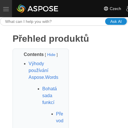
Czech
Toggle navigation
Ask AI
Přehled produktů
Contents
[
Hide
]
Výhody
používání
Aspose.Words
Bohatá
sada
funkcí
Pře
vod