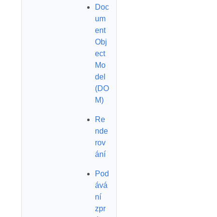
Doc
um
ent
Obj
ect
Mo
del
(DO
M)
Re
nde
rov
ání
Pod
ává
ní
zpr