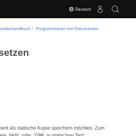
Deutsch
wicklerhandbuch
Programmieren mit Dokumenten
rsetzen
ument als statische Kopie speichern möchten. Zum
 wie
oder
in statischen Text
DATE
TIME