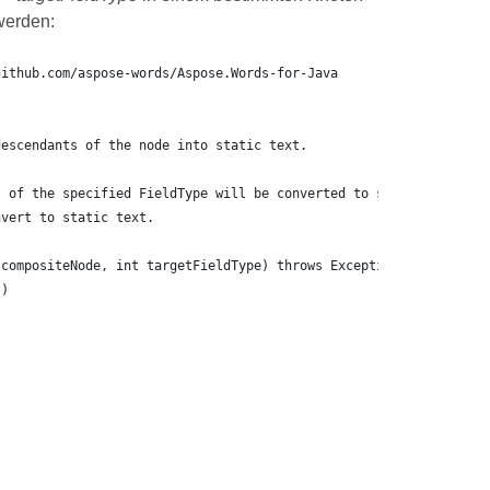
werden:
github.com/aspose-words/Aspose.Words-for-Java
descendants of the node into static text.
s of the specified FieldType will be converted to static text.
nvert to static text.
 compositeNode, int targetFieldType) throws Exception {
))