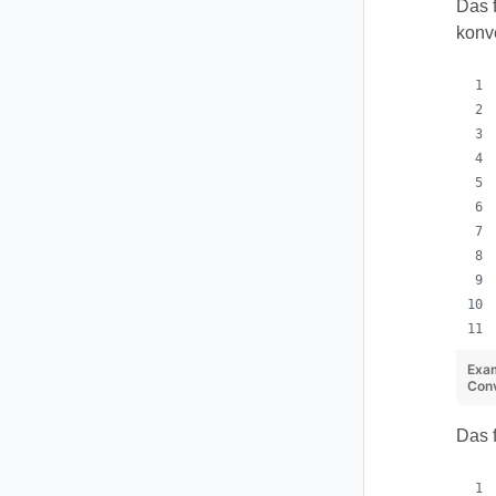
Das 
konve
Exa
Conv
Das 