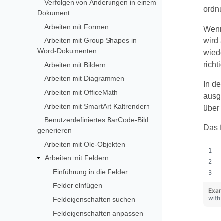
Verfolgen von Änderungen in einem
ordn
Dokument
Arbeiten mit Formen
Wenn
Arbeiten mit Group Shapes in
wird 
Word-Dokumenten
wiede
richt
Arbeiten mit Bildern
Arbeiten mit Diagrammen
In de
Arbeiten mit OfficeMath
ausge
Arbeiten mit SmartArt Kaltrendern
über 
Benutzerdefiniertes BarCode-Bild
Das f
generieren
Arbeiten mit Ole-Objekten
Arbeiten mit Feldern
Einführung in die Felder
Felder einfügen
Exam
with
Feldeigenschaften suchen
Feldeigenschaften anpassen