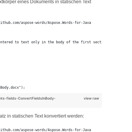
xtkörper eines Dokuments in statischen Text
github.com/aspose-words/Aspose.Words-for-Java
;
untered to text only in the body of the first section.
nBody.docx");
-fields-ConvertFieldsInBody-
view raw
atz in statischen Text konvertiert werden:
github.com/aspose-words/Aspose.Words-for-Java