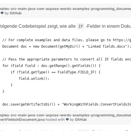
mples-src-main-java-com-aspose-words-examples-programming_documents-
 ❤ by
GitHub
folgende Codebeispiel zeigt, wie alle
-Felder in einem Doku
IF
// For complete examples and data files, please go to https://
Document doc = new Document(getMyDir() + "Linked fields.docx")
// Pass the appropriate parameters to convert all IF fields en
for (Field field : doc.getRange().getFields()) {
    if (field.getType() == FieldType.FIELD_IF) {
        field.unlink();
    }
}
doc.save(getArtifactsDir() + "WorkingWithFields.ConvertFieldsI
mples-src-main-java-com-aspose-words-examples-programming_document
ertFieldsInDocument.java
hosted with ❤ by
GitHub