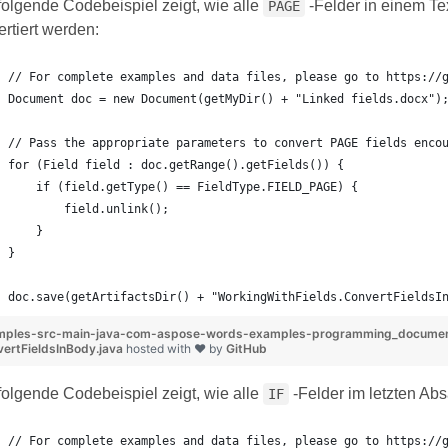
folgende Codebeispiel zeigt, wie alle
-Felder in einem Te
PAGE
rtiert werden:
// For complete examples and data files, please go to https://
Document doc = new Document(getMyDir() + "Linked fields.docx")
// Pass the appropriate parameters to convert PAGE fields enco
for (Field field : doc.getRange().getFields()) {
    if (field.getType() == FieldType.FIELD_PAGE) {
        field.unlink();
    }
}
doc.save(getArtifactsDir() + "WorkingWithFields.ConvertFieldsI
mples-src-main-java-com-aspose-words-examples-programming_documents
ertFieldsInBody.java
hosted with ❤ by
GitHub
folgende Codebeispiel zeigt, wie alle
-Felder im letzten Abs
IF
// For complete examples and data files, please go to https://