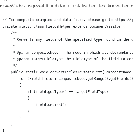
ositeNode
ausgewählt und dann in statischen Text konvertiert 
// For complete examples and data files, please go to https://
private static class FieldsHelper extends DocumentVisitor {
    /**
     * Converts any fields of the specified type found in the 
     *
     * @param compositeNode   The node in which all descendant
     * @param targetFieldType The FieldType of the field to co
     */
    public static void convertFieldsToStaticText(CompositeNode
        for (Field field : compositeNode.getRange().getFields(
        {
            if (field.getType() == targetFieldType)
            {
                field.unlink();
            }
        }
    }
}