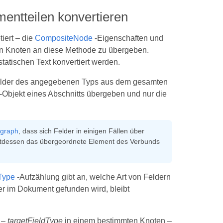
entteilen konvertieren
iert – die
CompositeNode
-Eigenschaften und
en Knoten an diese Methode zu übergeben.
atischen Text konvertiert werden.
elder des angegebenen Typs aus dem gesamten
-Objekt eines Abschnitts übergeben und nur die
graph
, dass sich Felder in einigen Fällen über
attdessen das übergeordnete Element des Verbunds
Type
-Aufzählung gibt an, welche Art von Feldern
der im Dokument gefunden wird, bleibt
 –
targetFieldType
in einem bestimmten Knoten –