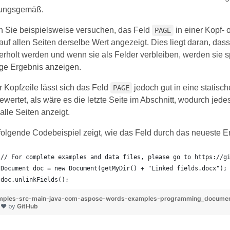
ungsgemäß.
 Sie beispielsweise versuchen, das Feld
in einer Kopf- 
PAGE
auf allen Seiten derselbe Wert angezeigt. Dies liegt daran, da
rholt werden und wenn sie als Felder verbleiben, werden sie spe
ige Ergebnis anzeigen.
r Kopfzeile lässt sich das Feld
jedoch gut in eine statisch
PAGE
wertet, als wäre es die letzte Seite im Abschnitt, wodurch jede
alle Seiten anzeigt.
olgende Codebeispiel zeigt, wie das Feld durch das neueste Er
// For complete examples and data files, please go to https://g
Document doc = new Document(getMyDir() + "Linked fields.docx");
doc.unlinkFields();
ples-src-main-java-com-aspose-words-examples-programming_documents-
 ❤ by
GitHub