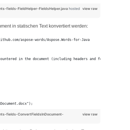
fields-FieldHelper-FieldsHelper.java
hosted
view raw
ment in statischen Text konvertiert werden:
github.com/aspose-words/Aspose.Words-for-Java
;
countered in the document (including headers and footers) to tex
nDocument.docx");
s-fields-ConvertFieldsInDocument-
view raw