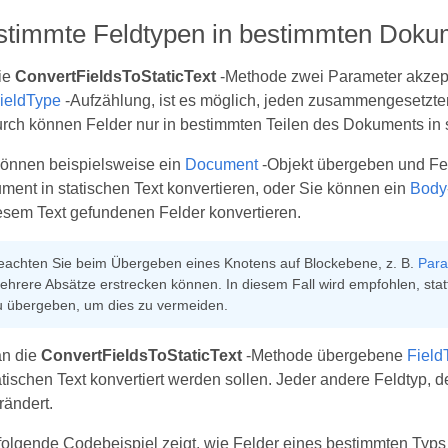
stimmte Feldtypen in bestimmten Dokum
ie
ConvertFieldsToStaticText
-Methode zwei Parameter akzept
ieldType
-Aufzählung, ist es möglich, jeden zusammengesetzt
rch können Felder nur in bestimmten Teilen des Dokuments in st
können beispielsweise ein
Document
-Objekt übergeben und F
ment in statischen Text konvertieren, oder Sie können ein
Body
iesem Text gefundenen Felder konvertieren.
eachten Sie beim Übergeben eines Knotens auf Blockebene, z. B.
Para
ehrere Absätze erstrecken können. In diesem Fall wird empfohlen, st
u übergeben, um dies zu vermeiden.
an die
ConvertFieldsToStaticText
-Methode übergebene
Field
atischen Text konvertiert werden sollen. Jeder andere Feldtyp, 
rändert.
folgende Codebeispiel zeigt, wie Felder eines bestimmten Typs