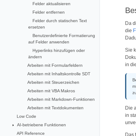
Felder aktualisieren
Be
Felder entfernen
Felder durch statischen Text
Da d
ersetzen
die
F
Benutzerdefinierte Formatierung
Dadu
auf Felder anwenden
Sie 
Hyperlinks hinzufügen oder
ändern
Doku
in d
Arbeiten mit Formularfeldern
Arbeiten mit Inhaltskontrolle SDT
B
Arbeiten mit Steuerzeichen
m
Arbeiten mit VBA Makros
z
Arbeiten mit Markdown-Funktionen
Arbeiten mit Textdokumenten
Die 
in st
Low Code
unve
AI-betriebene Funktionen
API Reference
Das 