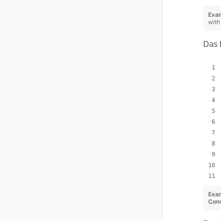
Exa
with
Das 
Exa
Conv