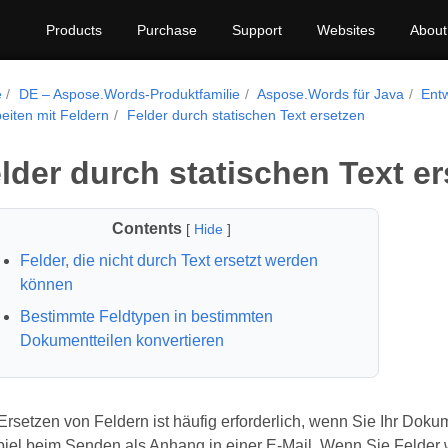
Products
Purchase
Support
Websites
About
e
DE – Aspose.Words-Produktfamilie
Aspose.Words für Java
Ent
eiten mit Feldern
Felder durch statischen Text ersetzen
lder durch statischen Text e
Contents
[
Hide
]
Felder, die nicht durch Text ersetzt werden
können
Bestimmte Feldtypen in bestimmten
Dokumentteilen konvertieren
rsetzen von Feldern ist häufig erforderlich, wenn Sie Ihr Dok
piel beim Senden als Anhang in einer E-Mail. Wenn Sie Felder